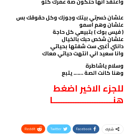
واعتقد انها حتكون صة عمرك كلو
علشان خسرتي بيتك وجوزك وكل حقوقك بس
علشان وهم اسمو
( فيس بوك ) بتبيعي كل حاجة
علشان شخص حبك بالخيال
دانتي أغبى ست شفتها بحياتي
وانا سعيد اني انتهت حياتي معاك
وسلام ياشاطرة
وهنا كانت الصة ……. يتبع
للجزء الاخير اضغط
هنـــــــــــــــــــــــــا
ReddIt
Twitter
Facebook
شارك