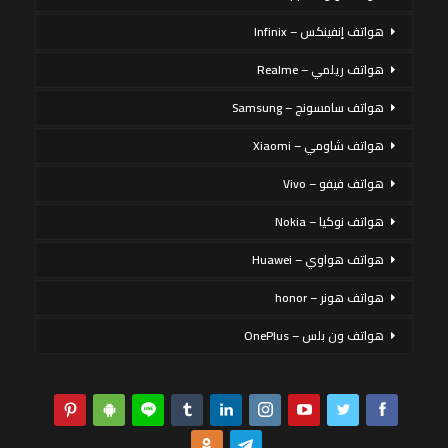
هواتف إنفينكس – Infinix
هواتف ريلمي – Realme
هواتف سامسونج – Samsung
هواتف شاومي – Xiaomi
هواتف فيفو – Vivo
هواتف نوكيا – Nokia
هواتف هواوي – Huawei
هواتف هونر – honor
هواتف ون بلس – OnePlus