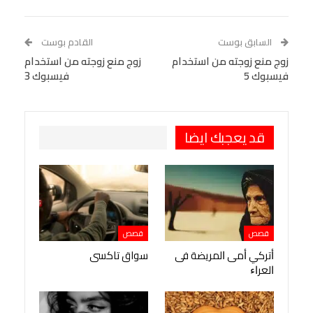
Linkedin
Facebook Messenger
WhatsApp
Telegram
Tumblr
السابق بوست
القادم بوست
البريد الإلكتروني
زوج منع زوجته من استخدام
StumbleUpon
VK
زوج منع زوجته من استخدام
فيسبوك 5
فيسبوك 3
Viber
BlackBerry
LINE
Digg
طباعة
OK.ru
Pinterest
قد يعجبك ايضا
قصص
قصص
ﺃﺗﺮﻛﻲ ﺃﻣﻰ ﺍﻟﻤﺮﻳﻀﺔ ﻓﻰ
سواق تاكسى
ﺍﻟﻌﺮﺍﺀ