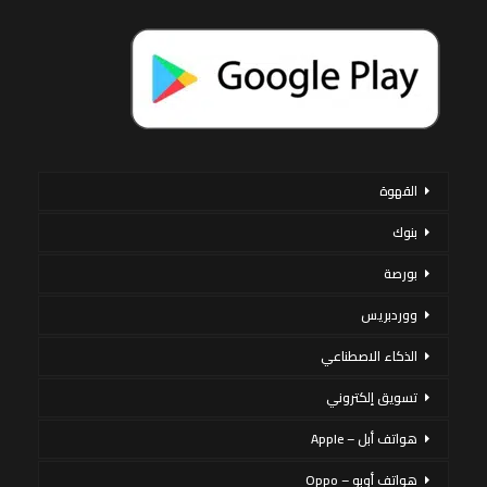
القهوة
بنوك
بورصة
ووردبريس
الذكاء الاصطناعي
تسويق إلكتروني
هواتف أبل – Apple
هواتف أوبو – Oppo