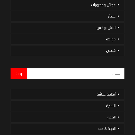
عجائن ومخبوزات
عصائر
لانش بوكس
فواكه
قصص
أنظمة غذائية
الاسرة
الحمل
الحياة & حب