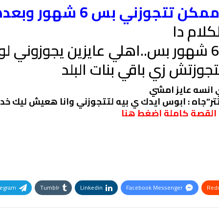
ني بس 6 شهور وبعدها نطلق
لام دا
_مش بهزر ونبي اتجوزني 6 شهور بس..اهلي عايزين يجو
 انسه عايز امشي
القصة كاملة اضغط هنا
legram
Tumblr
Linkedin
Facebook Messenger
Redd
Pinterest
OK.ru