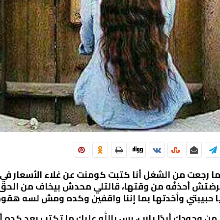
د ما رجعت من الشغل أنا كتبت كومنت عن غلاء الأسعار 
تش أحذفُه من وقتها، قالتلي محدش بيخاف من الحق يا
ٰه يا حبيبتي وأخدتها بما إننا واقفين وكده ومش لسه هقو
ر من وجودك أبدًا يارب، بس باللّٰه عليك ما تكتب بعد كد