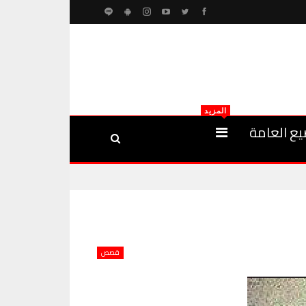
المزيد
يع العامة
قصص