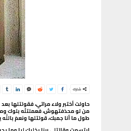
شارك
حاولت أختبر ولاء مراتي، فقولتلها بع
من لو محذفتهوش، فعملتلُه بلوك ومرض
طول ما أنا جمبك، قولتلها ونعمَ باللّ
إبتسمت وقالتلي ربنا يخليك ليا وما يح