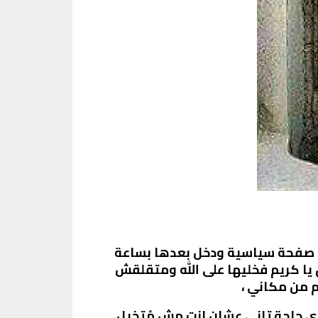
في صفحة سياسية ودخل بعدها بساعة
 كريم فخليها على اللّٰه ومتقلقش
م من مكاني ،
ه أي حاجة تاني عشان إنت مش مُتخيل