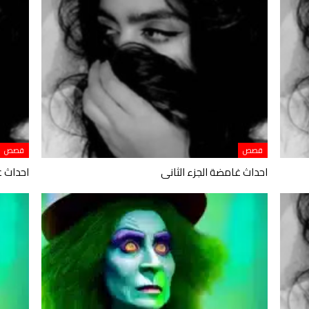
قصص
قصص
احداث غامضة الجزء الثانى
احداث غ