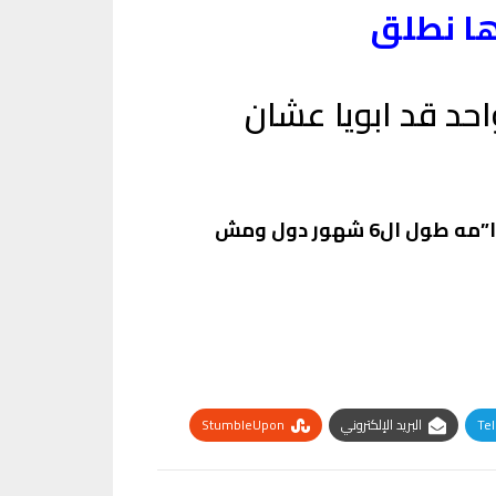
زوني لواحد قد ابويا عشان
مسكت ايدو بسرعه وتكلمت بد”موع وتتر”جاه : ابوس ايدك ي بيه لتتجوزني وانا هعيش ليك خدا”مه طول ال6 شهور دول ومش
Te
البريد الإلكتروني
StumbleUpon