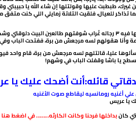
من غيرك، طبطبت عليها وقولتلها إن شاء اللّٰه يا حبيبتي 
تذاكر للعيال، فلقيت التلاتة زمايلي اللي كنت متفق 
قولتلهم اطلعوا، ودخلتلها جري قولتلها فيه ٣ رجاله غُراب شوفتهم طالعي
 وأنا هقولهم لسه مرجعش من برة، ففتحت الباب وفي ثا
لوها عليا، قالتلهم لسه مرجعش من برة، قام واحد فيهم
 السطح يا باشا وقفلت الباب في وشهم!
قاتي قائله:أنت أضحك عليك يا ع
علي أغنيه رومانسيه ليقاطع صوت الأغنيه
ك يا عريس
تي كان
بداخلها فرحنا وكانت الكارثه……… في اضغط هنا 