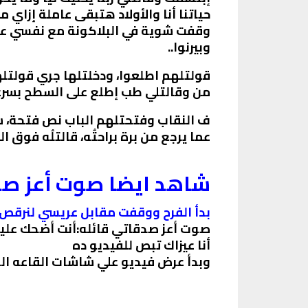
حياتنا أنا والأولاد هتبقى عاملة إزاي 
وقفت شوية في البلاكونة مع نفسي عما 
وبيرنوا..
من وقالتلي طب إطلع على السطح بسرعة
ف النقاب وفتحتلهم الباب نص فتحة، سأ
عما يرجع من برة براحتُه، قالتلُه فوق
شاهد ايضا صوت أعز صد
بدأ الفرح ووقفت مقابل عريسي لنرقص 
صوت أعز صدقاتي قائله:أنت أضحك علي
أنا عيزاك تبص للفيديو ده
وبدأ عرض فيديو علي شاشات القاعه ال