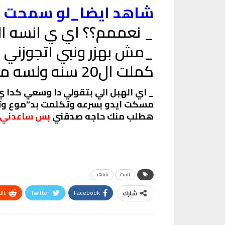
شاهد ايضا_لو سمحت ممكن تتجوز
_ نعممم؟؟ اي ي انسه الك
كملت ال20 سنه ولسه متجوزتش زي باقي بنات البلد
_ اي الهبل الي بتقولي دا وسعي كدا ي
هطلب منك حاجه صدقني
بس ساعدني 
البيت
شاهد
It
Twitter
Facebook
شارك
VK
Digg
طباعة