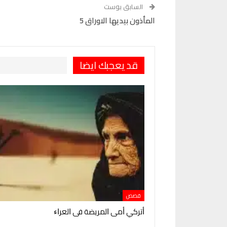
السابق بوست
المأذون بيديها الاوراق 5
قد يعجبك ايضا
قصص
ﺃﺗﺮﻛﻲ ﺃﻣﻰ ﺍﻟﻤﺮﻳﻀﺔ ﻓﻰ ﺍﻟﻌﺮﺍﺀ