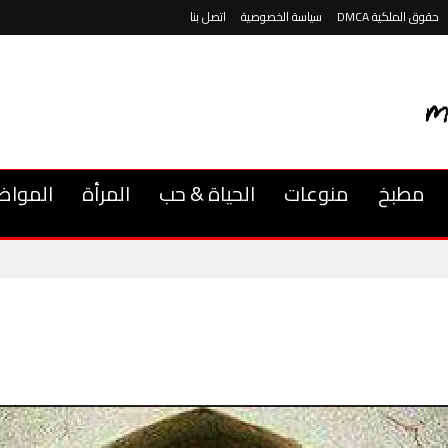
حقوق الملكية DMCA
سياسة الخصوصية
اتصل بنا
مطبخ
منوعات
الحياة & حب
المرأة
المواض