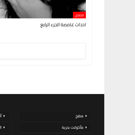
قصص
احداث غامضة الجزء الرابع
مطبخ
أ
مأكولات بحرية
ا