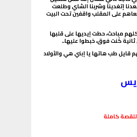
وقعدنا إتغدينا وشربنا الشاي وطلعت
معاهم على المقلب واقفين تحت البيت
ن البيت دلوقتي وشكلهم مباحث، حطت إيديها على قلبها
نية كُنت فوق، خبطوا عليها..
 قايل طب هاتها يا إبني هي والأولاد
ريس
للقصة كاملة