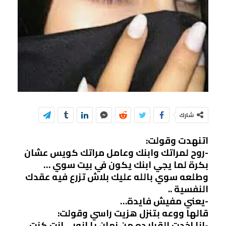
شارك
اتنهدت وقولت:
-روح لمراتك وابنك وعامل مراتك كويس عشان
بكرة لما يجي ابنك يكون في بيت سوي …
وطلعه سوي بالله عليك بلاش تزرع فيه عقدك
النفسية ..
-يعني مفيش فايدة…
قالها ووعه بتنزل هزيت راسي وقولت:
-انا اخدت القرار ده من زمان يا انور …انت كنت