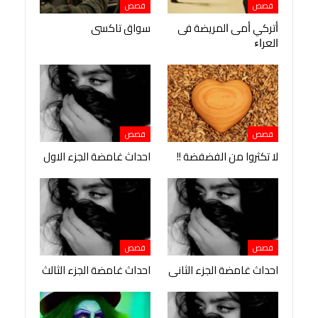
قصص
قصص
ﺃﺗﺮﻛﻲ ﺃﻣﻰ ﺍﻟﻤﺮﻳﻀﺔ ﻓﻰ
سواق تاكسى
ﺍﻟﻌﺮﺍﺀ
قصص
قصص
لا تكثروا من الفضفضة !!
احداث غامضة الجزء الاول
قصص
قصص
احداث غامضة الجزء الثانى
احداث غامضة الجزء الثالث