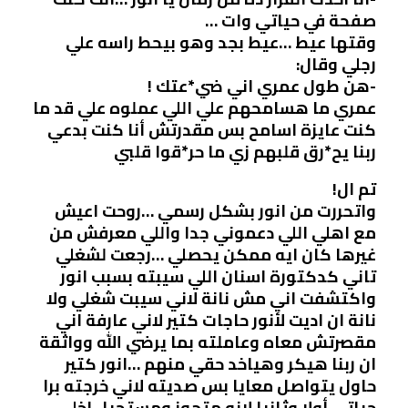
صفحة في حياتي وات …
وقتها عيط …عيط بجد وهو بيحط راسه علي
رجلي وقال:
-هن طول عمري اني ضي*عتك !
عمري ما هسامحهم علي اللي عملوه علي قد ما
كنت عايزة اسامح بس مقدرتش أنا كنت بدعي
ربنا يح*رق قلبهم زي ما حر*قوا قلبي
تم ال!
واتحررت من انور بشكل رسمي …روحت اعيش
مع اهلي اللي دعموني جدا واللي معرفش من
غيرها كان ايه ممكن يحصلي …رجعت لشغلي
تاني كدكتورة اسنان اللي سيبته بسبب انور
واكتشفت اني مش نانة لاني سيبت شغلي ولا
نانة ان اديت لأنور حاجات كتير لاني عارفة اني
مقصرتش معاه وعاملته بما يرضي الله وواثقة
ان ربنا هيكر وهياخد حقي منهم …انور كتير
حاول يتواصل معايا بس صديته لاني خرجته برا
حياتي أولا وثانيا لانه متجوز ومستحيل اخلي