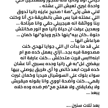
واحدة غيري تعيش اللي عشته ..
لاني مش رخي*صة ! صحيح عايزه رانيا تدوق
اللي عملته فيا بس مش بالطريقة دي أنا وكلت
ربنا وواثقة انه هيجيبلي حقي وانا مرتاحة …
وبعدين عرفت ان حياة رانيا مع انور مكانتش
حلوة ..كان بيه*ينها كتير ويخو*نها كمان …
مراعاش انها …
علي قد ما بدأت ال اللي جوايا تهدي كنت
مصدومة فيه بجد…ازاي يعمل كده مع ام
ابنه!!!بس قررت متدخلش …كنت عارفة انه
بيفضي غل*به في رانيا وحده بسببي أنا عشان
كده قررت ابعد خالص وا أي طريق يوصلي بيها
سواء بلوك علي السوشيال ميديا وكمان غيرت
رقمي…كنت واضحة اووي وانا بقوله ميقربش
ولا يضايقني ولا هفتح مح*ضر ضده وده خلاه
يبعد …
بعد تلات سنين ….