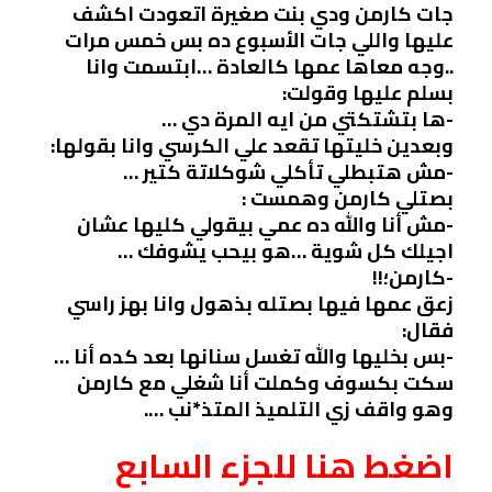
جات كارمن ودي بنت صغيرة اتعودت اكشف
عليها واللي جات الأسبوع ده بس خمس مرات
..وجه معاها عمها كالعادة …ابتسمت وانا
بسلم عليها وقولت:
-ها بتشتكتي من ايه المرة دي …
وبعدين خليتها تقعد علي الكرسي وانا بقولها:
-مش هتبطلي تأكلي شوكلاتة كتير …
بصتلي كارمن وهمست :
-مش أنا والله ده عمي بيقولي كليها عشان
اجيلك كل شوية …هو بيحب يشوفك …
-كارمن؛!!
زعق عمها فيها بصتله بذهول وانا بهز راسي
فقال:
-بس بخليها والله تغسل سنانها بعد كده أنا …
سكت بكسوف وكملت أنا شغلي مع كارمن
وهو واقف زي التلميذ المتذ*نب ….
اضغط هنا للجزء السابع