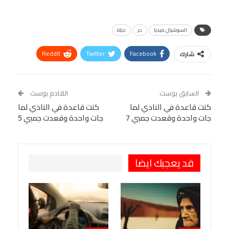
السوشيال ميديا
حر
حياة
ReddIt
Twitter
Facebook
شارك
Linkedin
Facebook Messenger
WhatsApp
Telegram
Tumblr
السابق بوست
القادم بوست
البريد الإلكتروني
كنت قاعدة في النادي لما
StumbleUpon
VK
كنت قاعدة في النادي لما
جات واحدة وقعدت جمبي 7
جات واحدة وقعدت جمبي 5
Viber
BlackBerry
LINE
Digg
طباعة
OK.ru
Pinterest
قد يعجبك ايضا