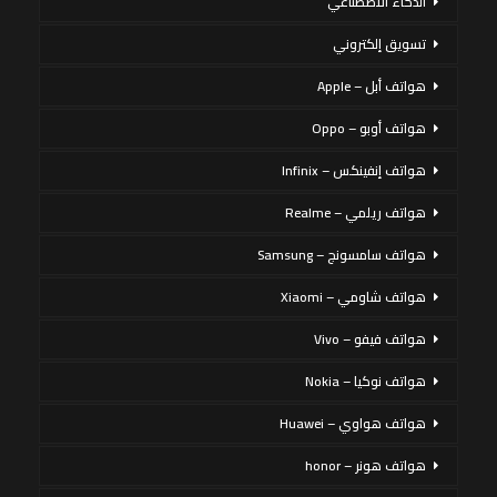
الذكاء الاصطناعي
تسويق إلكتروني
هواتف أبل – Apple
هواتف أوبو – Oppo
هواتف إنفينكس – Infinix
هواتف ريلمي – Realme
هواتف سامسونج – Samsung
هواتف شاومي – Xiaomi
هواتف فيفو – Vivo
هواتف نوكيا – Nokia
هواتف هواوي – Huawei
هواتف هونر – honor