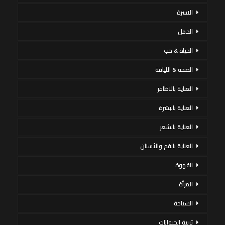
الاسرة
الحمل
الحياة & حب
الصحة & اللياقة
العناية بالاظافر
العناية بالبشرة
العناية بالشعر
العناية بالفم والأسنان
القهوة
المرأة
السياحة
تربية الحيوانات