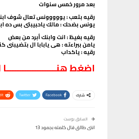
بعد مرور خمس سنوات
رقيه بتعب : يووووونس تعال شوف ابنك
يونس بضحك : مالك ياحبيبتى بس ده اب
رقيه بغيظ : انت وابنك أبرد من بعض
يامن ببراءته : هى يابابا ال بتضيبنى ك
رقيه : ياكداب
اضغط هنــــــــــــــــــــا ل
It
Twitter
Facebook
شارك
VK
Digg
طباعة
السابق بوست
انتى طالق قال كلمته بجمود 13