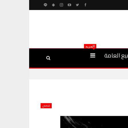
المزيد
يع العامة
قصص