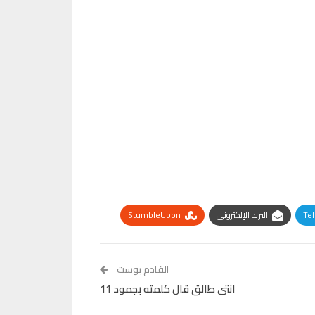
Te
البريد الإلكتروني
StumbleUpon
القادم بوست
انتى طالق قال كلمته بجمود 11