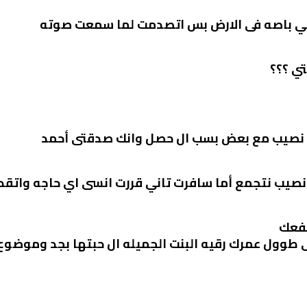
ي باصه فى الارض بس اتصدمت لما سمعت صوته
ي ؟؟؟
ا نصيب مع بعض بسب ال حصل وانك صدقتى أحمد
يب نتجمع أما سافرت تاني قررت انسى اي حاجه واتقدمل
نفعك
ى طوول عمرك رقيه البنت الجميله ال حبتها بجد وموض