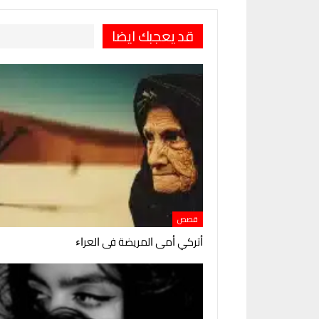
قد يعجبك ايضا
قصص
ﺃﺗﺮﻛﻲ ﺃﻣﻰ ﺍﻟﻤﺮﻳﻀﺔ ﻓﻰ ﺍﻟﻌﺮﺍﺀ