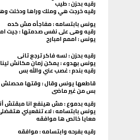
رقيه بحزن : طيب
رقيه خرجت هي وملك وراها ودخلت وه
يونس بابتسامه : مفاجأه مش كده
رقيه وهى على نفس صدمتها : جيت امت
يونس : اممم امبارح
رقيه بحزن : لسه فاكر ترجع تانى
يونس بهدوء : يمكن زمان مكانش لين
رقيه بندم : غصب عني والله بس
قاطعها يونس وقال : وقتها محصلش نص
بس من غير ماضى
رقيه بدموع : مش هينفع انا مبقتش أ
يونس بابتسامه : لاء تنفعيني هتفضل
معايا خالص ها موافقه
رقيه بفرحه وابتسامه : موافقه