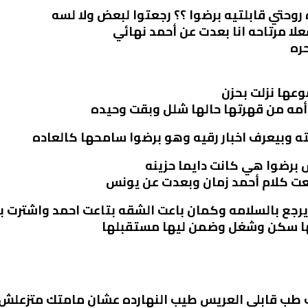
روحتي قابلتيه برضوا ؟؟ رجعتوا لبعض ولا لسه
لا مرتاحه انا بعدت عن أحمد نهائي
ره
عها نزلت بحزن
وأمه من قهرتها حالها شلل وبقت وحيده
ه وبيعرف اخبار رقيه وهو برضوا سامحها كالعاده
 برضوا هي كانت دايما حزينه
ت كلام أحمد زمان وبعدت عن يونس
 يرجع بالسلامه وكمان باعت الشقه بتاعت احمد واشترت 
لها سكن وشغل وضمن ليها مستقبلها
ك طب قابلى العريس طيب النهارده عشان مامتك متزعلش