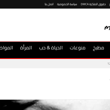
حقوق الملكية DMCA
سياسة الخصوصية
اتصل بنا
مطبخ
منوعات
الحياة & حب
المرأة
المواض