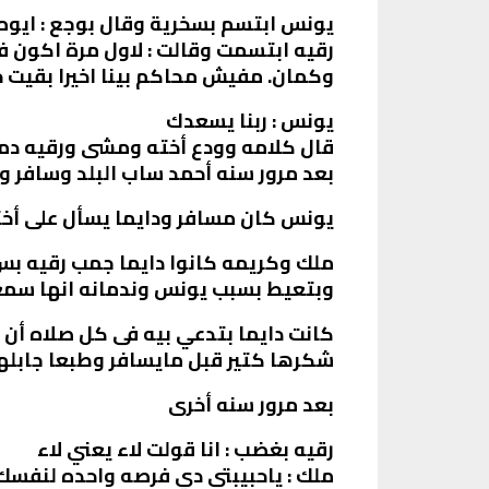
يونس ابتسم بسخرية وقال بوجع : ايوه 
رقيه ابتسمت وقالت : لاول مرة اكون فع
وكمان. مفيش محاكم بينا اخيرا بقيت ح
يونس : ربنا يسعدك
قال كلامه وودع أخته ومشى ورقيه دمو
بعد مرور سنه أحمد ساب البلد وسافر 
يونس كان مسافر ودايما يسأل على أخت
ملك وكريمه كانوا دايما جمب رقيه بس
وبتعيط بسبب يونس وندمانه انها سمع
كانت دايما بتدعي بيه فى كل صلاه أن
شكرها كتير قبل مايسافر وطبعا جاب
بعد مرور سنه أخرى
رقيه بغضب : انا قولت لاء يعني لاء
ملك : ياحبيبتى دي فرصه واحده لنفس