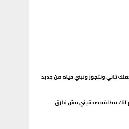
ك تاني ونتجوز ونبني حياه من جديد
وع انك مطلقه صدقيني مش فارق