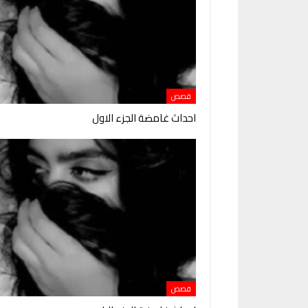
قصص
احداث غامضة الجزء الاول
قصص