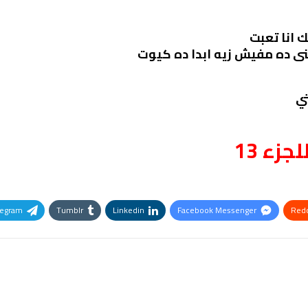
 انا تعبت
نى ده مفيش زيه ابدا ده كيوت
تي
لجزء 13
legram
Tumblr
Linkedin
Facebook Messenger
Redd
Pinterest
OK.ru