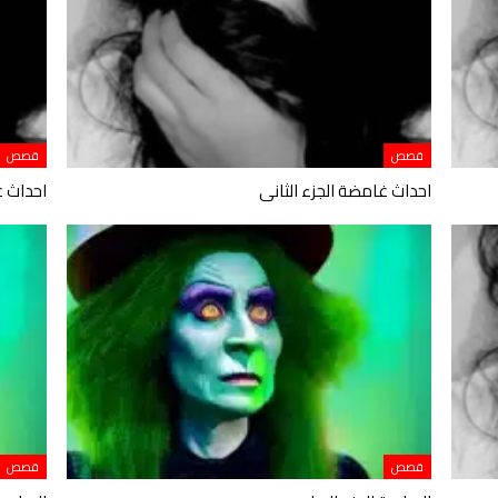
قصص
قصص
احداث غامضة الجزء الثانى
احداث غ
قصص
قصص