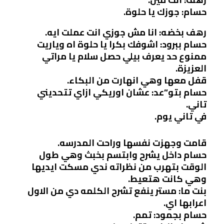
حسام: جوزك يا حلوة.
رهف بخضه: انا مش جوزي انت عملت ايه.
حسام ببرود: اشوفك بكرا يا حلوة اه وياريت
ممنوع حد يعرف بيلي حصل سلام يا مراتي
العزيزة.
قفل معها وهي انهارت من البكاء.
حسام بتو”عد: عشان اوريكي ازاي تتحديني
تاني.
في تاني يوم.
قامت وجهزت نفسها وراحت المدرسه.
حسام داخل يشرح وابتسم بخبث وهي طول
الوقت بتهرب من نظراته ندي مسكت ايديها
وهي كانت هتعيط.
بنت ما: مستر ينفع تشرح الكلمه دي من الاول
اعرابها اي.
حسام بجمود: تمم.