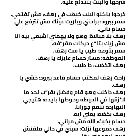
شرحها والبنت بتتدلع عليه.
خرجوا ياكلو البنت خبطت في رهف: مش تفتحي.
سمر ببرود: براحتي وياريت عينك مش تترفع علي
حسام تاني.
رهف بلا مبالاة: وهو ولا يهمني اشبعي بيه انا
مش زيك بتا”ع حركات مقر”فه.
سمر بتوعد: طيب يا ست رهف.
الموظفه: مستر حسام عايزك يا رهف.
رهف اتخضت: ط طيب.
راحت رهف لمكتب حسام قاعد ببرود: خشي يا
رهف.
رهف داخلت وهو قام وفضل يقر”ب لحد ما
لا*زقها في الحيطه وحوطها بايده: هتيجي
النهارده نتمم جوزانا.
رهف بخضه: يعني ايه.
حسام بخبث: الله مش مراتي.
رهف دموعها نزلت: سبني في حالي ملقتش
غيري ابعد عني بقا.