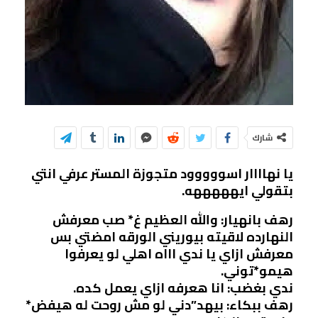
شارك
يا نهاااار اسووووود متجوزة المستر عرفي انتي
بتقولي ايهههههه.
رهف بانهيار: والله العظيم غ* صب معرفش
النهارده لاقيته بيوريني الورقه امضتي بس
معرفش ازاي يا ندي اااه اهلي لو يعرفوا
هيمو*توني.
ندي بغضب: انا هعرفه ازاي يعمل كده.
رهف ببكاء: بيهد”دني لو مش روحت له هيفض*