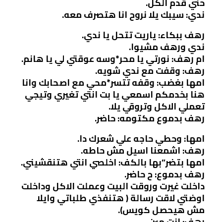
حني قدم الكل.
ندي: سيبك يلا نروح انا هتصرف معه.
رهف ببكاء: ياريت تتحل يا ندي.
ندي ورهف مشيوا.
ام رهف: نورتي يا محر*وسه عوقتي لي يا هانم.
رهف: وقفت مع ندي شويه.
امها بغضب: وقفه تتسر*محي مع اصحابك وانا
هنا بخدمكم اسمعي يا بت انتي تغيري وتيجي
تعملي الاكل وتروقي يلا.
رهف بدموع مكتومه: حاضر.
امها: وحطي حاجه علي شعرك دا.
رهف: اشمعنا اسيل مش حاطه.
امها بتضر”بها بالكف: اخلصي انتي هتنقشيني.
رهف بدموع: ح حاضر.
داخلت غيرت وروقت البيت وعملت الاكل وداخلت
اوضتي لاقت رسالة ( هتنفذي طلباتي وايلا
مش هيحصل كويس).
رهف: انت مين.