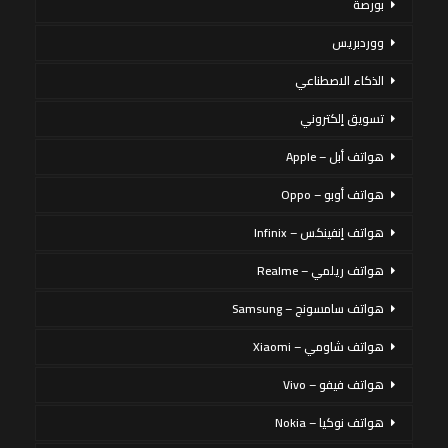
بورصة
ووردبريس
الذكاء الاصطناعي
تسويق إلكتروني
هواتف أبل – Apple
هواتف أوبو – Oppo
هواتف إنفينكس – Infinix
هواتف ريلمي – Realme
هواتف سامسونج – Samsung
هواتف شاومي – Xiaomi
هواتف فيفو – Vivo
هواتف نوكيا – Nokia