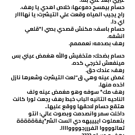
حسام بيمسح دموعها: خلاص اهدي يا رهف.
راح يجيب المياه وقعت علي التيشرت: يا نهاااار
اي دا.
حسام باسف: مكنش قصدي بصي ا*قلعي
انشفه.
رهف بصدمه: نعمممم.
حسام بضحك: متخفيش والله هغمض عيني بس
مينفعش تخرجي كده.
رهف: عندك حق.
غمض عينه وهي ق”لعت التيشرت وشعرها نازل
اخده منها.
رهف مك* سوفه وهو مغمض عينه ولف
الناحيه التانيه الباب خبط رهف رجعت لورا كانت
هتقع حسام لاحقها ووقع عليها..
داخلت سمر وانصدمت وبصوت عالي: انتو
بتعملوت اييييهه دي الست الشر*يفةةةةةة
تعالووووا اتفرررجوووواااا.