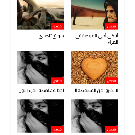
قصص
قصص
ﺃﺗﺮﻛﻲ ﺃﻣﻰ ﺍﻟﻤﺮﻳﻀﺔ ﻓﻰ
سواق تاكسى
ﺍﻟﻌﺮﺍﺀ
قصص
قصص
لا تكثروا من الفضفضة !!
احداث غامضة الجزء الاول
قصص
قصص