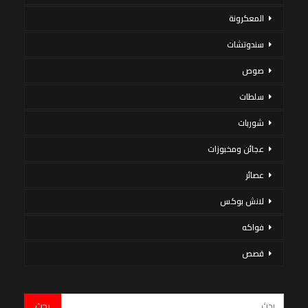
المعكرونة
سندوتشات
صوص
سلطات
شوربات
عجائن ومخبوزات
عصائر
لانش بوكس
فواكه
قصص