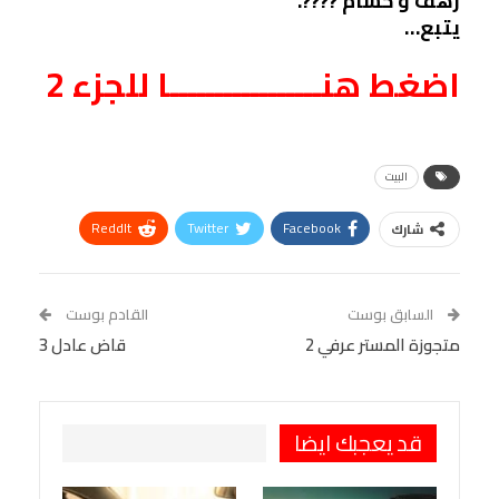
رهف و حسام ????.
يتبع…
اضغط هنـــــــــــــــــا للجزء 2
البيت
ReddIt
Twitter
Facebook
شارك
Linkedin
Facebook Messenger
WhatsApp
Telegram
Tumblr
السابق بوست
القادم بوست
البريد الإلكتروني
متجوزة المستر عرفي 2
StumbleUpon
VK
قاض عادل 3
Viber
BlackBerry
LINE
Digg
طباعة
OK.ru
Pinterest
قد يعجبك ايضا