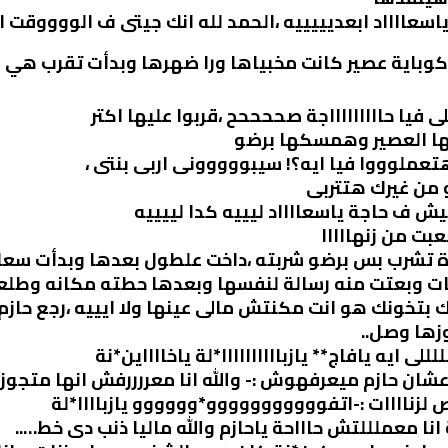
اسعااااد ابعديييييه ،الحمد لله انك جيتى ف الووووقت 
كوباية عصير كانت مخبياها ورا ضهرها وبدأت تقرب هي 
 فيا حاااااااااجة صححححح ،قربوا عليها اكتر
ها العصير وهمسكها برضو
 وهتعملوووا فيا ايه؟! سيبووووونى اربى بنتى ،
و من غيرك هتتربى
كيش ف حاجة ياسعااااد ليييه كدا لييييه
عبت من زنهااااا
زة تشرب بس برضو شربته ،داخت علطول بعدها وبدأت سعا
ت وبعتت منه رسالة لنفسها وبعدها حطته مكانه وطل
ك بتخونك هو انت مكنتش مالى عينها ولا ايييه ،رجع حازم
زها وصل..
ى ايه يافاج** يازباااااااااا*لة ياخااااين*نة
 حازم ميعرفهوش :- والله انا معررررفش انها متجوزة
لزناااات :-اتفووووووووووو*وووووو يازباااا*لة
نا معملللتش حاااحة ياحازم والله ماليا ذنب دى خط…..