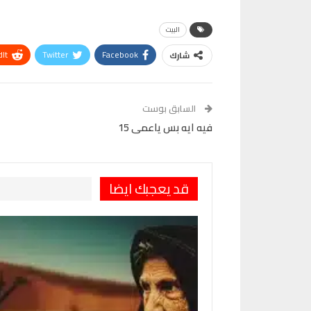
البيت
It
Twitter
Facebook
شارك
VK
Digg
طباعة
السابق بوست
فيه ايه بس ياعمى 15
قد يعجبك ايضا