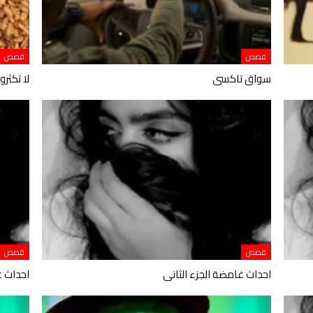
قصص
قصص
سواق تاكسى
لا تكثر
قصص
قصص
احداث غامضة الجزء الثانى
احداث غ