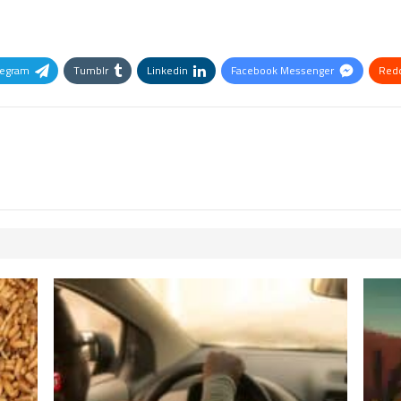
legram
Tumblr
Linkedin
Facebook Messenger
Redd
Pinterest
OK.ru