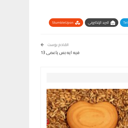
Te
البريد الإلكتروني
StumbleUpon
القادم بوست
فيه ايه بس ياعمى 13