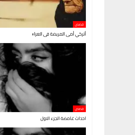
قصص
ﺃﺗﺮﻛﻲ ﺃﻣﻰ ﺍﻟﻤﺮﻳﻀﺔ ﻓﻰ ﺍﻟﻌﺮﺍﺀ
قصص
احداث غامضة الجزء الاول