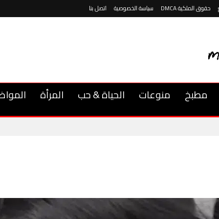
حقوق الملكية DMCA
سياسة الخصوصية
اتصل بنا
مطبخ
منوعات
الحياة & حب
المرأة
المواض