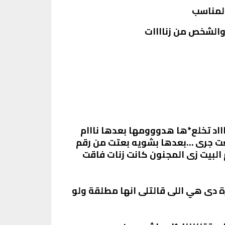
المناسب
والشخص من زناااات
ااد تخلع*ها هدووومها بعدها نااام
عت جرى …بعدها بشويه بعتت من رقم
 البيت زى المجنون كانت زنات فاقت
 دى هي اللى قالتلى انها مطلقة ولو