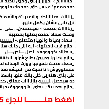
_حاااااازم :- اخررررررررسى وجرى ناح
دمممممم*ك ،بس حتى دمممك ملووووث ان
_زنااات بعياااااط:- والله بريئة والل
نزل تانى عشان يكمل عليها
_زنااااات بضعف :- سيبننننننن…….نى …
وصلت سعاد لعنده بصلها بعصبية
_سعاد بعياط وانهيار متصنع :- اييييييه 
_حازم قرب ناحيتها :- ايه اللى جابك هنا
_سعاااد بخووووف:- اصل…..اص…..ل
_حازم بصلها بعييين بطلع شرار:- انطق
_سعاد فتحت تلفونها وورت الرسالة لحاز
معملوووش ،انا تعبت من العيشة معااا
على بنتى هتتربى خلى بالك منها ياسعاد
ده هيحصل ،لييييه يازناااات عملتى كدا
_حازم بعصبية :- يعنى اشوووووف مراتى 
اضغط هنـــــــــا للجزء 15