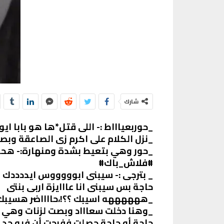
شارك
_حوربعياااط :- اللى قتل*ها هو بابا ايو
_نزل الكلام على اكرم زى الصاعقة و
_حور وهي بتعيط بشدة ومنهارة:- هح
#فلاش_باك#
_ بترجى :- سيبنى ابوووووس ايددددك 
حاجة بس سيبنى انا عااايزة اربى بنتى
_ههههههه اسيبك ؟؟!،حااااضر هسيبك
_وهنا دخلت سعاااد وبصت لزنات وهي ب
حاجة أو حاجة حصلت ففرحت أن فيه حد