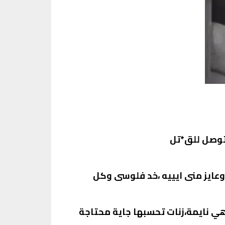
توصل للق*تل
وعايز منى ايييه ،خد فلوسى وكل
ي نايمة،زنات تحسبها جاية محتاجة