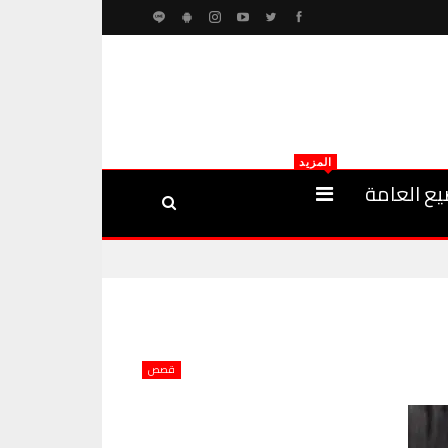
المزيد
يع العامة
قصص