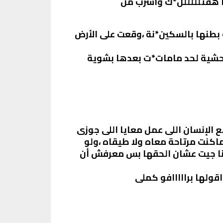
نا هقتلللللل*ك واشرب من
ف بطنها بالسكين*نة ،وقعت على الأرض
 وحشية لحد مامات*ت بعدها بشوية
 الإنسان اللى عمل معايا اللى جوزى
كنت مرتاحة معاه ولا طيقاه ،ولو
ر انا جيت عشان الحقها بس معرفش أن
قولها برااااافو كملى