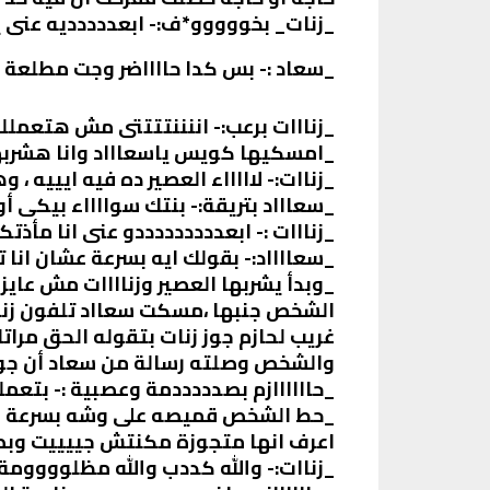
_زنات_ بخووووو*ف:- ابعددددديه عنى ي
_سعاد :- بس كدا حااااضر وجت مطلعة 
_زنااات برعب:- اننننتتتتى مش هتعملللى
_امسكيها كويس ياسعاااد وانا هشرب
_زناات:- لاااااء العصير ده فيه ايييه ،
_سعاااد بتريقة:- بنتك سوااااء بيكى أ
_زنااات :- ابعدددددددددو عنى انا مأذت
_سعااااد:- بقولك ايه بسرعة عشان انا ت
_وبدأ يشربها العصير وزناااات مش عاي
الشخص جنبها ،مسكت سعااد تلفون زنا
غريب لحازم جوز زنات بتقوله الحق مرات
والشخص وصلته رسالة من سعاد أن جو
_حاااااازم بصدددددمة وعصبية :- بتعمللللل
_حط الشخص قميصه على وشه بسرعة عشان
اعرف انها متجوزة مكنتش جييييت وبص 
_زناات:- والله كددب والله مظلوووومة ا