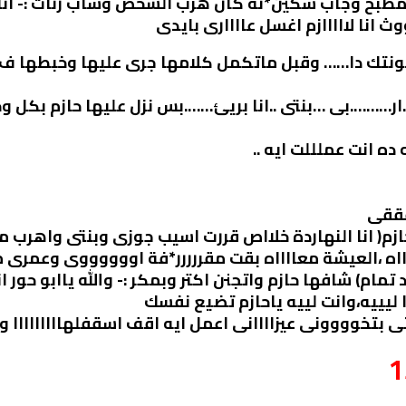
ية المطبخ وجاب سكين*نة كان هرب الشخص وساب زنات :- ا
ا لااااازم اغسل عاااارى بايدى
ه ماخونتك دا…… وقبل ماتكمل كلامها جرى عليها وخبطها 
.ار……….بى …بنتى ..انا بريئ…….بس نزل عليها حازم بكل
ده انت عملللت ايه ..
قققى
م( انا النهاردة خلااص قررت اسيب جوزى وبنتى واهرب مع
ه ،العيشة معااااه بقت مقررررر*فة اووووووى وعمرى ما
 تمام) شافها حازم واتجنن اكتر وبمكر :- والله ياابو حو
 ليييه،وانت لييه ياحازم تضيع نفسك
بتخوووونى عيزاااانى اعمل ايه اقف اسقفلهااااااااا وا