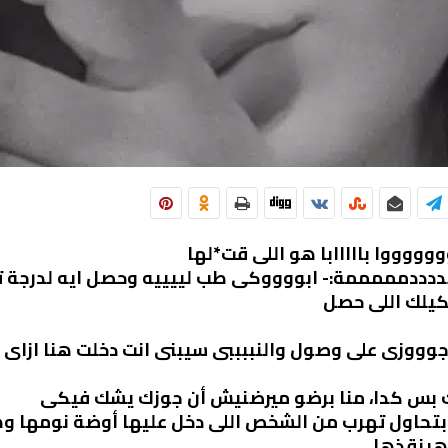
ووووووا بااااابا هو اللى قت*لها
بصددددمممممة:- ابووووكى طب لييييه وحصل ايه لدرجة 
كيلك اللى حصل
جوووزى على وصول والنببببى سيبنى انت دخلت هنا ازاى 
 بس كدا، منا برضو ميرضنيش أن جوزك يشك فيكى
تحاول تهرب من الشخص اللى دخل عليها أوضة نومها وه
 هينقذها