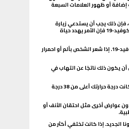
مت إضافة أو ظهور العلامات السبعة
فإن ذلك يجب أن يستدعي زيارة
الطبيب على الفور. يمكن أن يكون هذا الشعور نتيجة لالتهاب الشعب الهوائية، وفي حالة مرض كوفيد-19 فإن الأمر يهدد حياة
2. تحسس الحنجرة والصدر: قد يصاب الشخص بتحسس في الحنجرة والصدر مع انتشار فيروس كوفيد-19. إذا شعر الشخص بألم أو احمرار
 يكون ذلك ناتجًا عن التهاب في
4. ارتفاع درجة الحرارة: قد يعاني الشخص المصاب بمتحور كورونا الجديد من حمى مستمرة. إذا كانت درجة حرارتك أعلى من 38 درجة
ون عوارض أخرى مثل احتقان الأنف أو
بية.
 الجديد. إذا كانت تختفي أكثر من