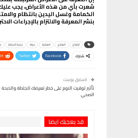
شعرت بأي من هذه الأعراض، يجب عليك إجر
الكمامة وغسل اليدين بانتظام والامتن
بنشر المعرفة والالتزام بالإجراءات الا
ارتفاع
العلاج
العناية
حياة
درجة الحرارة
ص
It
Twitter
Facebook
شارك
VK
Digg
طباعة
السابق بوست
تأثير توقيت النوم على خطر تعرضك للجلطة والذبحة 
الصحي
قد يعجبك ايضا