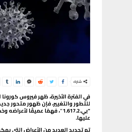
شارك
في الفترة الأخيرة، ظهر فيروس كورونا 
للتطور والتغيير، فإن ظهور متحور جديد 
“بي.1.617.2″، فهمًا عميقًا 
عليها.
تم تحديد العديد من الأعراض التي يمك