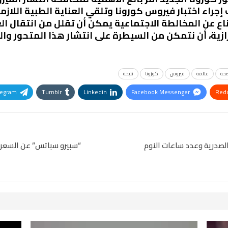
اء اختبار فيروس كورونا وتلقي العناية الطبية اللازمة. 
اع عن المخالطة الاجتماعية يمكن أن تقلل من انتقال ال
حترازية، أن نتمكن من السيطرة على انتشار هذا المتحور وا
حة
علاقة
فيروس
كورونا
نتيجة
legram
Tumblr
Linkedin
Facebook Messenger
Redd
Pinterest
OK.ru
الصدرية وعدد ساعات النوم
“سبيرو سباتس” عن السعر ا