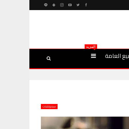
المزيد
يع العامة
سندوتشات