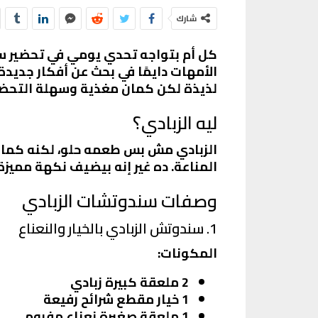
شارك
كل أم بتواجه تحدي يومي في تحضير سند
الأمهات دايمًا في بحث عن أفكار جدي
لذيذة لكن كمان مغذية وسهلة التحضي
ليه الزبادي؟
الزبادي مش بس طعمه حلو، لكنه كمان
المناعة. ده غير إنه بيضيف نكهة مميز
وصفات سندوتشات الزبادي
1. سندوتش الزبادي بالخيار والنعناع
المكونات:
2 ملعقة كبيرة زبادي
1 خيار مقطع شرائح رفيعة
1 ملعقة صغيرة نعناع مفروم