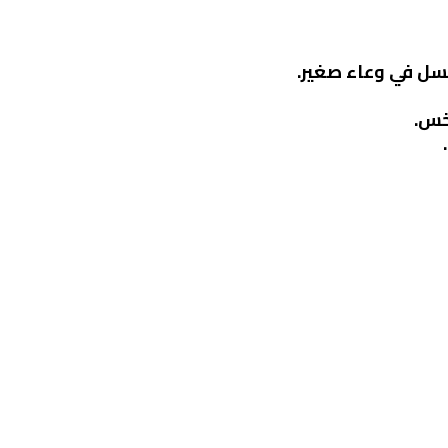
سل في وعاء صغير.
خس.