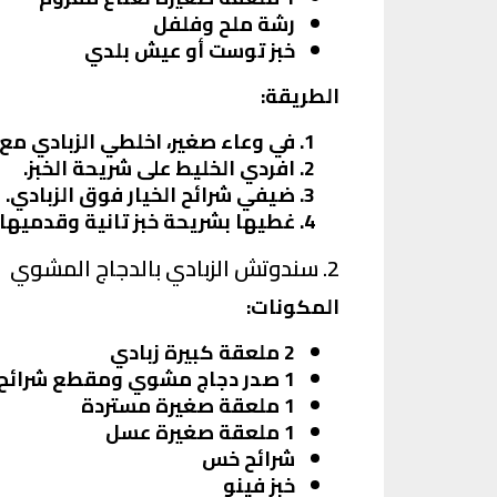
رشة ملح وفلفل
خبز توست أو عيش بلدي
الطريقة:
في وعاء صغير، اخلطي الزبادي مع ا
افردي الخليط على شريحة الخبز.
ضيفي شرائح الخيار فوق الزبادي.
غطيها بشريحة خبز تانية وقدميها.
2. سندوتش الزبادي بالدجاج المشوي
المكونات:
2 ملعقة كبيرة زبادي
1 صدر دجاج مشوي ومقطع شرائح
1 ملعقة صغيرة مستردة
1 ملعقة صغيرة عسل
شرائح خس
خبز فينو