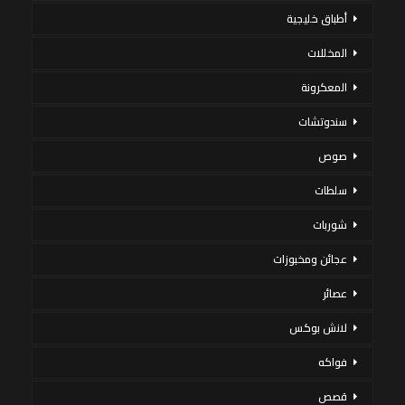
أطباق خليجية
المخللات
المعكرونة
سندوتشات
صوص
سلطات
شوربات
عجائن ومخبوزات
عصائر
لانش بوكس
فواكه
قصص