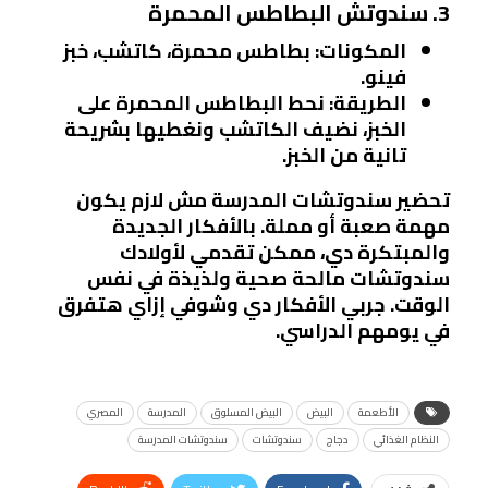
3. سندوتش البطاطس المحمرة
المكونات
: بطاطس محمرة، كاتشب، خبز
فينو.
الطريقة
: نحط البطاطس المحمرة على
الخبز، نضيف الكاتشب ونغطيها بشريحة
تانية من الخبز.
تحضير سندوتشات المدرسة مش لازم يكون
مهمة صعبة أو مملة. بالأفكار الجديدة
والمبتكرة دي، ممكن تقدمي لأولادك
سندوتشات مالحة صحية ولذيذة في نفس
الوقت. جربي الأفكار دي وشوفي إزاي هتفرق
في يومهم الدراسي.
الأطعمة
البيض
البيض المسلوق
المدرسة
المصري
النظام الغذائي
دجاج
سندوتشات
سندوتشات المدرسة