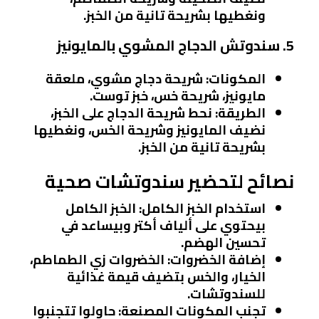
ونغطيها بشريحة تانية من الخبز.
5. سندوتش الدجاج المشوي بالمايونيز
المكونات
: شريحة دجاج مشوي، ملعقة
مايونيز، شريحة خس، خبز توست.
الطريقة
: نحط شريحة الدجاج على الخبز،
نضيف المايونيز وشريحة الخس، ونغطيها
بشريحة تانية من الخبز.
نصائح لتحضير سندوتشات صحية
استخدام الخبز الكامل
: الخبز الكامل
بيحتوي على ألياف أكتر وبيساعد في
تحسين الهضم.
إضافة الخضروات
: الخضروات زي الطماطم،
الخيار، والخس بتضيف قيمة غذائية
للسندوتشات.
تجنب المكونات المصنعة
: حاولوا تتجنبوا