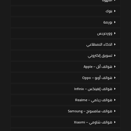
بنوك
بورصة
ووردبريس
الذكاء الاصطناعي
تسويق إلكتروني
هواتف أبل – Apple
هواتف أوبو – Oppo
هواتف إنفينكس – Infinix
هواتف ريلمي – Realme
هواتف سامسونج – Samsung
هواتف شاومي – Xiaomi