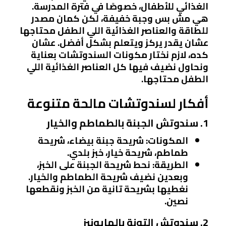
الغذائي للأطفال، خصوصًا في فترة المدرسة.
هي مش بس وجبة خفيفة، لكن كمان مصدر
للطاقة والعناصر الغذائية اللي الطفل محتاجها
عشان يقدر يركز ويتعلم بشكل أفضل. عشان
كده، لازم نختار مكونات السندوتشات بعناية
ونحاول نضيف فيها كل العناصر الغذائية اللي
الطفل محتاجها.
أفكار لسندوتشات مالحة متنوعة
1. سندوتش الجبنة بالطماطم والخيار
المكونات
: شريحة جبنة بيضاء، شريحة
طماطم، شريحة خيار، خبز بلدي.
الطريقة
: نحط شريحة الجبنة على الخبز،
وبعدين نضيف شريحة الطماطم والخيار.
نغطيها بشريحة تانية من الخبز ونقطعها
نصين.
2. سندوتش التونة بالمايونيز