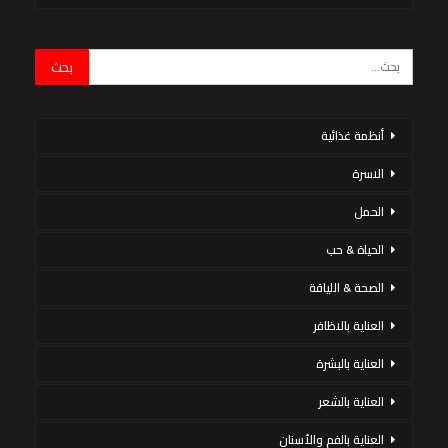
أنظمة غذائية
الاسرة
الحمل
الحياة & حب
الصحة & اللياقة
العناية بالاظافر
العناية بالبشرة
العناية بالشعر
العناية بالفم والأسنان