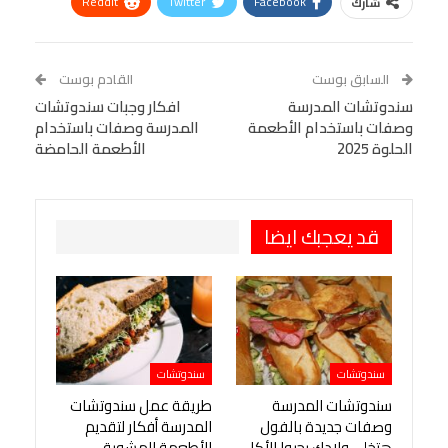
ReddIt
Twitter
Facebook
شارك
Linkedin
Facebook Messenger
WhatsApp
Telegram
Tumblr
السابق بوست
القادم بوست
البريد الإلكتروني
سندوتشات المدرسة
StumbleUpon
VK
افكار وجبات سندوتشات
وصفات باستخدام الأطعمة
المدرسة وصفات باستخدام
Viber
BlackBerry
LINE
Digg
الحلوة 2025
الأطعمة الحامضة
طباعة
OK.ru
Pinterest
قد يعجبك ايضا
سندوتشات
سندوتشات
سندوتشات المدرسة
طريقة عمل سندوتشات
وصفات جديدة بالفول
المدرسة أفكار لتقديم
هتخلي ولادك يحبوا الأكل
الأطعمة المشوية