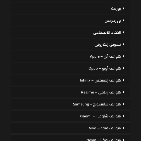
بورصة
ووردبريس
الذكاء الاصطناعي
تسويق إلكتروني
هواتف أبل – Apple
هواتف أوبو – Oppo
هواتف إنفينكس – Infinix
هواتف ريلمي – Realme
هواتف سامسونج – Samsung
هواتف شاومي – Xiaomi
هواتف فيفو – Vivo
هواتف نوكيا – Nokia