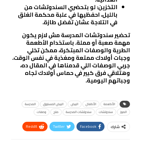
التخزين:
لو بتحضري السندوتشات من
بالليل، احفظيها في علبة محكمة الغلق
في التلاجة عشان تفضل طازة.
تحضير سندوتشات المدرسة مش لازم يكون
مهمة صعبة أو مملة. باستخدام الأطعمة
الطرية والوصفات المبتكرة، ممكن تخلي
وجبات أولادك ممتعة ومغذية في نفس الوقت.
جربي الوصفات اللي قدمناها في المقال ده،
وهتلاقي فرق كبير في حماس أولادك تجاه
وجباتهم اليومية.
الأطعمة
الأطفال
البيض
البيض المسلوق
المدرسة
الموز
سندوتشات
سندوتشات المدرسة
ملح
وصفات
ReddIt
Twitter
Facebook
شارك
Linkedin
Facebook Messenger