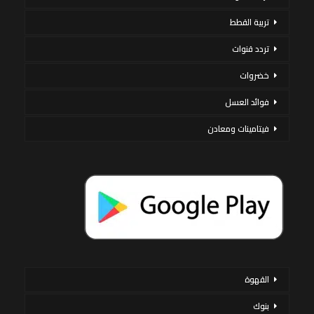
تربية القطط
تردد قنوات
خضروات
فوائد العسل
فيتامينات ومعادن
القهوة
بنوك