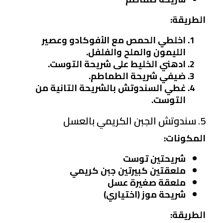
الطريقة:
اخلطي الحمص مع الأفوكادو وعصير
الليمون والملح والفلفل.
ادهني الخليط على شريحة التوست.
ضيفي شريحة الطماطم.
غطي السندوتش بالشريحة التانية من
التوست.
5. سندوتش الجبن الكريمي بالعسل
المكونات:
شريحتين توست
ملعقتين كبيرتين جبن كريمي
ملعقة صغيرة عسل
شريحة موز (اختياري)
الطريقة: