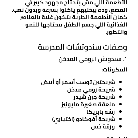
الأطعمة اللي مش بتحتاج مجهود كبير في
المضغ، وده بيخليهم ياكلوا بسرعة وبدون تعب.
كمان الأطعمة الطرية بتكون غنية بالعناصر
الغذائية اللي جسم الطفل محتاجها للنمو
والتطور.
وصفات سندوتشات المدرسة
1. سندوتش الرومي المدخن
المكونات:
شريحتين توست أسمر أو أبيض
شريحة رومي مدخن
شريحة جبن شيدر
ملعقة صغيرة مايونيز
رشة بابريكا
شريحة أفوكادو (اختياري)
ورقة خس