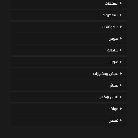
المخللات
المعكرونة
سندوتشات
صوص
سلطات
شوربات
عجائن ومخبوزات
عصائر
لانش بوكس
فواكه
قصص