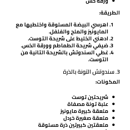
ورقة خس
الطريقة:
اهرسي البيضة المسلوقة واخلطيها مع
المايونيز والملح والفلفل.
ادهني الخليط على شريحة التوست.
ضيفي شريحة الطماطم وورقة الخس.
غطي السندوتش بالشريحة التانية من
التوست.
3. سندوتش التونة بالذرة
المكونات:
شريحتين توست
علبة تونة مصفاة
ملعقة كبيرة مايونيز
ملعقة صغيرة خردل
ملعقتين كبيرتين ذرة مسلوقة