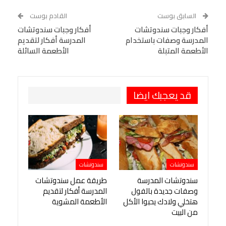
WhatsApp
Telegram
Tumblr
السابق بوست
القادم بوست
البريد الإلكتروني
أفكار وجبات سندوتشات
StumbleUpon
VK
أفكار وجبات سندوتشات
المدرسة وصفات باستخدام
المدرسة أفكار لتقديم
Viber
BlackBerry
LINE
Digg
الأطعمة المتبلة
الأطعمة السائلة
طباعة
OK.ru
Pinterest
قد يعجبك ايضا
سندوتشات
سندوتشات
سندوتشات المدرسة
طريقة عمل سندوتشات
وصفات جديدة بالفول
المدرسة أفكار لتقديم
هتخلي ولادك يحبوا الأكل
الأطعمة المشوية
من البيت