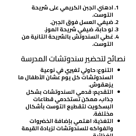
ادهني الجبن الكريمي على شريحة
التوست.
ضيفي العسل فوق الجبن.
لو حابة، ضيفي شريحة الموز.
غطي السندوتش بالشريحة التانية من
التوست.
نصائح لتحضير سندوتشات المدرسة
التنوع:
حاولي تغيري في نوعية
السندوتشات كل يوم عشان الأطفال ما
يزهقوش.
التقديم:
قدمي السندوتشات بشكل
جذاب، ممكن تستخدمي قطاعات
البسكويت لتقطيع التوست بأشكال
مختلفة.
التغذية:
اهتمي بإضافة الخضروات
والفواكه للسندوتشات لزيادة القيمة
الغذائية.