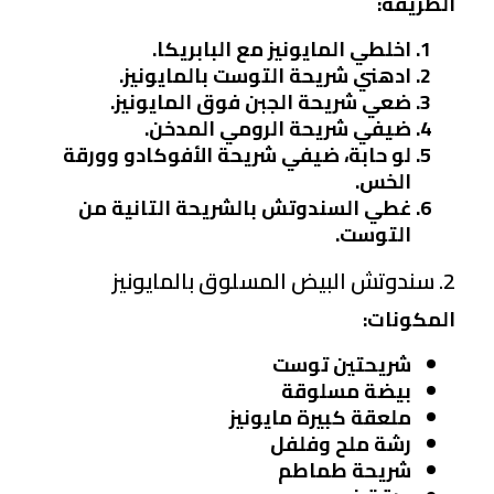
الطريقة:
اخلطي المايونيز مع البابريكا.
ادهني شريحة التوست بالمايونيز.
ضعي شريحة الجبن فوق المايونيز.
ضيفي شريحة الرومي المدخن.
لو حابة، ضيفي شريحة الأفوكادو وورقة
الخس.
غطي السندوتش بالشريحة التانية من
التوست.
2. سندوتش البيض المسلوق بالمايونيز
المكونات:
شريحتين توست
بيضة مسلوقة
ملعقة كبيرة مايونيز
رشة ملح وفلفل
شريحة طماطم