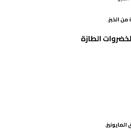
من الخبز.
خضروات الطازة
لمايونيز.