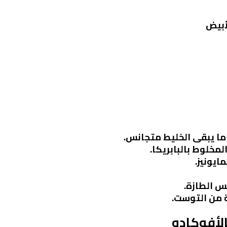
أبيض
 ما يبقى الخليط متجانس.
مخلوط بالبابريكا.
ايونيز.
س الطازة.
 من التوست.
لأفوكادو