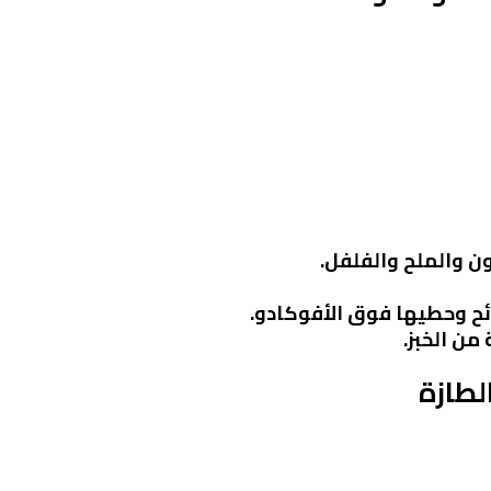
ن والملح والفلفل.
ح وحطيها فوق الأفوكادو.
من الخبز.
لطازة