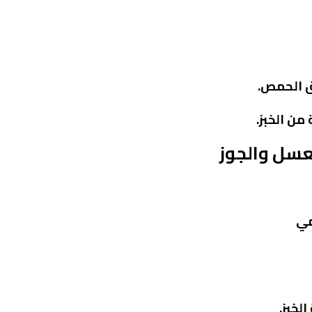
ق الحمص.
من الخبز.
عسل والجوز
مي
لخبز.