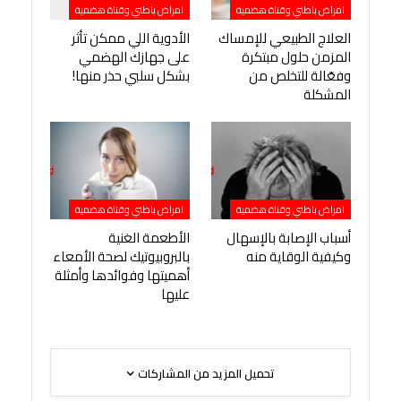
امراض باطني وقناة هضمية
امراض باطني وقناة هضمية
العلاج الطبيعي للإمساك
الأدوية اللي ممكن تأثر
المزمن حلول مبتكرة
على جهازك الهضمي
وفعّالة للتخلص من
بشكل سلبي حذر منها!
المشكلة
امراض باطني وقناة هضمية
امراض باطني وقناة هضمية
أسباب الإصابة بالإسهال
الأطعمة الغنية
وكيفية الوقاية منه
بالبروبيوتيك لصحة الأمعاء
أهميتها وفوائدها وأمثلة
عليها
تحميل المزيد من المشاركات