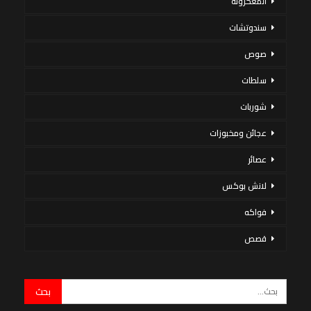
المعكرونة
سندوتشات
صوص
سلطات
شوربات
عجائن ومخبوزات
عصائر
لانش بوكس
فواكه
قصص