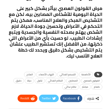
مرض القولون العصبي بيأثر بشكل كبير على
الحياة اليومية للأشخاص المصابين بيه، لكن مع
التشخيص المبكر والعلاج المناسب، ممكن يتم
التحكم في الأعراض وتحسين جودة الحياة. لازم
الشخص يهتم بصحته النفسية والجسدية ويتبع
إرشادات الطبيب. لو حسيت بأي من الأعراض اللي
ذكرتها، من الأفضل إنك تستشير الطبيب علشان
يتم التشخيص بشكل دقيق ويحدد لك خطة
العلاج الأنسب ليك.
الأطعمة
التسمم الغذائي
التهاب الأمعاء
العلاج
القولون العصبي
المصابين
النظام الغذائي
تناول
حياة
دقيق
طعام
مباشر
نظام غذائي
ReddIt
Twitter
Facebook
شارك
Linkedin
Facebook Messenger