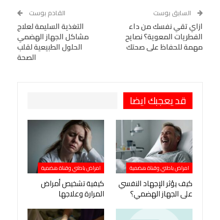
WhatsApp
Telegram
Tumblr
السابق بوست
القادم بوست
البريد الإلكتروني
ازاي تقي نفسك من داء
StumbleUpon
VK
التغذية السليمة لعلاج
الفطريات المعوية؟ نصايح
مشاكل الجهاز الهضمي
Viber
BlackBerry
LINE
Digg
مهمة للحفاظ على صحتك
الحلول الطبيعية لقلب
الصحة
طباعة
OK.ru
Pinterest
قد يعجبك ايضا
امراض باطني وقناة هضمية
امراض باطني وقناة هضمية
كيف يؤثر الإجهاد النفسي
كيفية تشخيص أمراض
على الجهاز الهضمي؟
المرارة وعلاجها