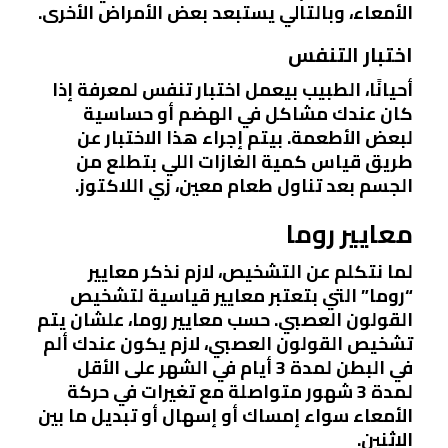
الأمعاء، وبالتالي يستبعد بعض الأمراض الأخرى.
اختبار التنفس
أحيانًا، الطبيب بيعمل اختبار تنفس لمعرفة إذا
كان عندك مشاكل في الهضم أو حساسية
لبعض الأطعمة. بيتم إجراء هذا الاختبار عن
طريق قياس كمية الغازات اللي بتطلع من
الجسم بعد تناول طعام معين، زي اللاكتوز.
معايير روما
لما نتكلم عن التشخيص، لازم نذكر معايير
“روما” التي بتعتبر معايير قياسية لتشخيص
القولون العصبي. حسب معايير روما، علشان يتم
تشخيص القولون العصبي، لازم يكون عندك ألم
في البطن لمدة 3 أيام في الشهر على الأقل
لمدة 3 شهور متواصلة مع تغيرات في حركة
الأمعاء سواء إمساك أو إسهال أو تبديل ما بين
الاثنين.