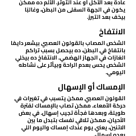
عادةً بعد الأكل أو عند التوتر. الألم ده ممكن
يكون في الجهة السفلى من البطن، وغالبًا
بيخف بعد التبرز.
الانتفاخ
الشخص المصاب بالقولون العصبي بيشعر دايمًا
بانتفاخ في البطن، ده بيحصل بسبب تراكم
الغازات في الجهاز الهضمي. الانتفاخ ده بيخلي
الشخص يحس بعدم الراحة وبيأثر على نشاطه
اليومي.
الإمساك أو الإسهال
القولون العصبي ممكن يتسبب في تغيرات في
حركة الأمعاء. ممكن تصاب بالإمساك لفترة
طويلة، وبعدها فجأة تجيب إسهال. في بعض
الأحيان، ممكن تلاقي نفسك بتبدل ما بين
الاتنين، يعني يوم عندك إمساك واليوم اللي
بعده إسهال.