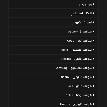
ووردبريس
الذكاء الاصطناعي
تسويق إلكتروني
هواتف أبل – Apple
هواتف أوبو – Oppo
هواتف إنفينكس – Infinix
هواتف ريلمي – Realme
هواتف سامسونج – Samsung
هواتف شاومي – Xiaomi
هواتف فيفو – Vivo
هواتف نوكيا – Nokia
هواتف هواوي – Huawei