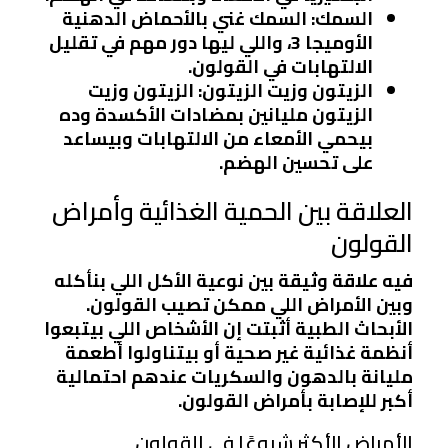
السمك:
السمك غني بالأحماض الدهنية
الأوميجا 3، واللي ليها دور مهم في تقليل
الالتهابات في القولون.
الزيتون وزيت الزيتون:
الزيتون وزيت
الزيتون مليانين بمضادات الأكسدة وده
بيحمي الأمعاء من الالتهابات وبيساعد
على تحسين الهضم.
العلاقة بين الحمية الغذائية وأمراض
القولون
فيه علاقة وثيقة بين نوعية الأكل اللي بنأكله
وبين الأمراض اللي ممكن تصيب القولون.
الأبحاث الطبية أثبتت إن الأشخاص اللي بيتبعوا
أنظمة غذائية غير صحية أو بيتناولوا أطعمة
مليانة بالدهون والسكريات عندهم احتمالية
أكبر للإصابة بأمراض القولون.
الأمراض الأكثر شيوعًا في القولون