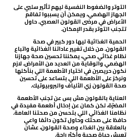
التوتر والضغوط النفسية ليهم تأثير سلبي على
الجهاز الهضمي، ويمكن أن يسببوا تفاقم
الأعراض في مرضى القولون العصبي. حاول
تتجنب التوتر بقدر الإمكان.
الحمية الغذائية ليها دور كبير في صحة
القولون. من خلال تغيير عاداتنا الغذائية واتباع
نظام غذائي صحي، يمكننا تحسين صحة جهازنا
الهضمي والوقاية من العديد من الأمراض. لازم
نكون حريصين في اختيار الأطعمة اللي بنأكلها
ونركز على الأطعمة اللي بتساعد على تحسين
صحة القولون زي الألياف والبروبيوتيك.
العناية بالقولون مش بس عن تجنب الأطعمة
المضرّة، لكن كمان عن إدخال أطعمة مفيدة في
نظامنا الغذائي اللي بتحسن من صحتنا العامة.
حافظ على صحتك وحاول تكون دائمًا واعي
بالعلاقة بين الغذاء وصحة القولون، عشان
تعيش حياة صحية وأكثر راحة.