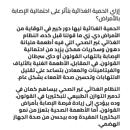
إزاي الحمية الغذائية بتأثر على احتمالية الإصابة
بالأمراض؟
الحمية الغذائية ليها دور كبير في الوقاية من
الأمراض دي. زي ما قولنا قبل كده، النظام
الغذائي غير الصحي اللي فيه أطعمة مليانة
دهون وسكريات ممكن يزيد من احتمالية
الإصابة بالتهاب القولون أو حتى سرطان
القولون. في المقابل، الأطعمة الغنية بالألياف
والفيتامينات والمعادن بتساعد على تقليل
الالتهابات وتحسين صحة الأمعاء بشكل عام.
النظام الغذائي غير الصحي بيساهم كمان في
تدمير التوازن الطبيعي للبكتيريا في القولون،
وده بيؤدي إلى زيادة فرصة الإصابة بأمراض
القولون. أما الأطعمة الصحية بتعزز من نمو
البكتيريا المفيدة وده بيحسن من صحة الجهاز
الهضمي.