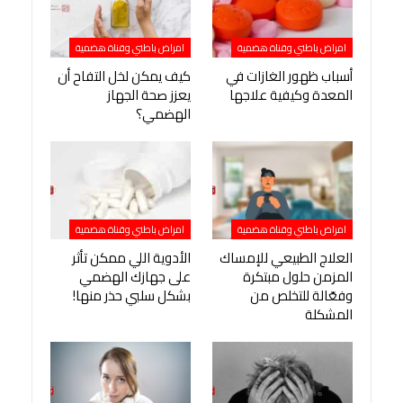
امراض باطني وقناة هضمية
امراض باطني وقناة هضمية
أسباب ظهور الغازات في
كيف يمكن لخل التفاح أن
المعدة وكيفية علاجها
يعزز صحة الجهاز
الهضمي؟
امراض باطني وقناة هضمية
امراض باطني وقناة هضمية
العلاج الطبيعي للإمساك
الأدوية اللي ممكن تأثر
المزمن حلول مبتكرة
على جهازك الهضمي
وفعّالة للتخلص من
بشكل سلبي حذر منها!
المشكلة