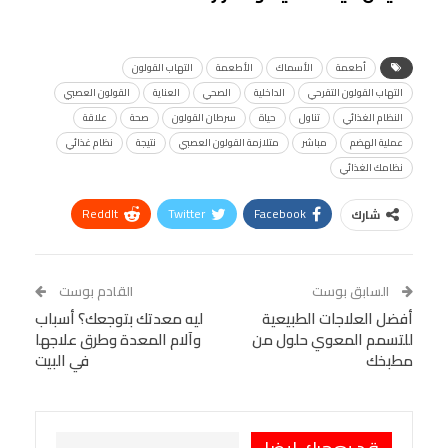
أطعمة
الأسماك
الأطعمة
التهاب القولون
التهاب القولون التقرحي
الداخلية
الصحي
العناية
القولون العصبي
النظام الغذائي
تناول
حياة
سرطان القولون
صحة
علاقة
عملية الهضم
مباشر
متلازمة القولون العصبي
نتيجة
نظام غذائي
نظامك الغذائي
ReddIt
Twitter
Facebook
شارك
Linkedin
Facebook Messenger
WhatsApp
Telegram
Tumblr
السابق بوست
القادم بوست
البريد الإلكتروني
أفضل العلاجات الطبيعية
StumbleUpon
VK
ليه معدتك بتوجعك؟ أسباب
للتسمم المعوي حلول من
وآلام المعدة وطرق علاجها
Viber
BlackBerry
LINE
Digg
مطبخك
في البيت
طباعة
OK.ru
Pinterest