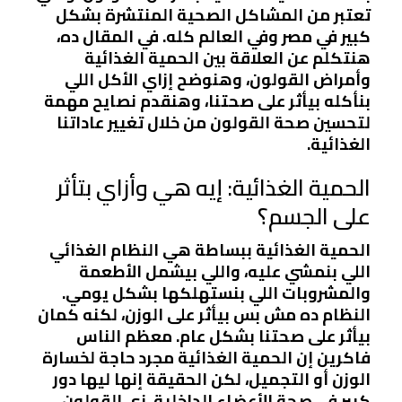
تعتبر من المشاكل الصحية المنتشرة بشكل
كبير في مصر وفي العالم كله. في المقال ده،
هنتكلم عن العلاقة بين الحمية الغذائية
وأمراض القولون، وهنوضح إزاي الأكل اللي
بنأكله بيأثر على صحتنا، وهنقدم نصايح مهمة
لتحسين صحة القولون من خلال تغيير عاداتنا
الغذائية.
الحمية الغذائية: إيه هي وأزاي بتأثر
على الجسم؟
الحمية الغذائية ببساطة هي النظام الغذائي
اللي بنمشي عليه، واللي بيشمل الأطعمة
والمشروبات اللي بنستهلكها بشكل يومي.
النظام ده مش بس بيأثر على الوزن، لكنه كمان
بيأثر على صحتنا بشكل عام. معظم الناس
فاكرين إن الحمية الغذائية مجرد حاجة لخسارة
الوزن أو التجميل، لكن الحقيقة إنها ليها دور
كبير في صحة الأعضاء الداخلية، زي القولون.