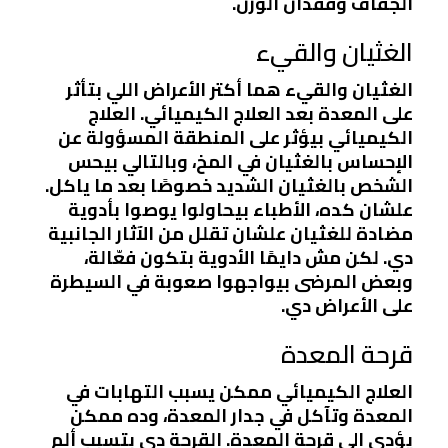
الجفاف وفقدان الوزن.
الغثيان والقيء
الغثيان والقيء هما أكتر الأعراض اللي بتأثر
على المعدة بعد العلاج الكيميائي. العلاج
الكيميائي بيؤثر على المنطقة المسؤولة عن
الإحساس بالغثيان في المخ، وبالتالي بيحس
الشخص بالغثيان الشديد خصوصًا بعد ما ياكل.
علشان كده، الأطباء بيحاولوا يوصوا بأدوية
مضادة للغثيان علشان تقلل من الآثار الجانبية
دي. لكن مش دايمًا الأدوية بتكون فعّالة،
وبعض المرضى بيواجهوا صعوبة في السيطرة
على الأعراض دي.
قرحة المعدة
العلاج الكيميائي ممكن يسبب التهابات في
المعدة وتآكل في جدار المعدة، وده ممكن
يؤدي إلى قرحة المعدة. القرحة دي بتسبب ألم