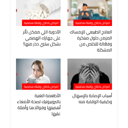
امراض باطني وقناة هضمية
امراض باطني وقناة هضمية
العلاج الطبيعي للإمساك
الأدوية اللي ممكن تأثر
المزمن حلول مبتكرة
على جهازك الهضمي
وفعّالة للتخلص من
بشكل سلبي حذر منها!
المشكلة
امراض باطني وقناة هضمية
امراض باطني وقناة هضمية
أسباب الإصابة بالإسهال
الأطعمة الغنية
وكيفية الوقاية منه
بالبروبيوتيك لصحة الأمعاء
أهميتها وفوائدها وأمثلة
عليها