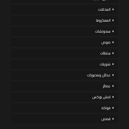
المخللات
المعكرونة
سندوتشات
صوص
سلطات
شوربات
عجائن ومخبوزات
عصائر
لانش بوكس
فواكه
قصص