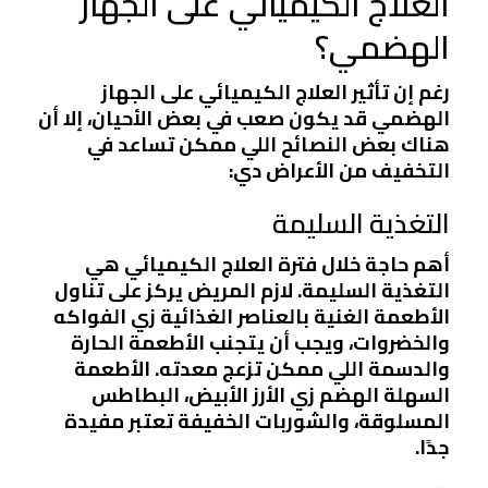
العلاج الكيميائي على الجهاز
الهضمي؟
رغم إن تأثير العلاج الكيميائي على الجهاز
الهضمي قد يكون صعب في بعض الأحيان، إلا أن
هناك بعض النصائح اللي ممكن تساعد في
التخفيف من الأعراض دي:
التغذية السليمة
أهم حاجة خلال فترة العلاج الكيميائي هي
التغذية السليمة. لازم المريض يركز على تناول
الأطعمة الغنية بالعناصر الغذائية زي الفواكه
والخضروات، ويجب أن يتجنب الأطعمة الحارة
والدسمة اللي ممكن تزعج معدته. الأطعمة
السهلة الهضم زي الأرز الأبيض، البطاطس
المسلوقة، والشوربات الخفيفة تعتبر مفيدة
جدًا.