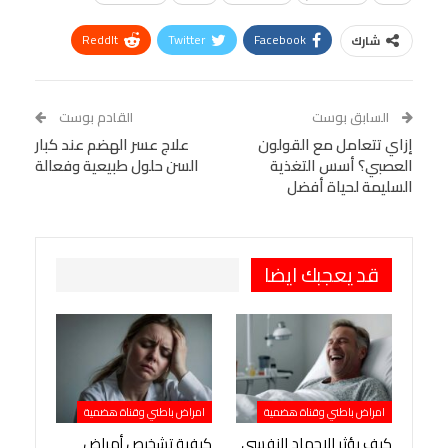
ReddIt
Twitter
Facebook
شارك
Linkedin
Facebook Messenger
WhatsApp
Telegram
Tumblr
السابق بوست
القادم بوست
البريد الإلكتروني
إزاي تتعامل مع القولون
StumbleUpon
VK
علاج عسر الهضم عند كبار
العصبي؟ أسس التغذية
السن حلول طبيعية وفعالة
Viber
BlackBerry
LINE
Digg
السليمة لحياة أفضل
طباعة
OK.ru
Pinterest
قد يعجبك ايضا
امراض باطني وقناة هضمية
امراض باطني وقناة هضمية
كيف يؤثر الإجهاد النفسي
كيفية تشخيص أمراض