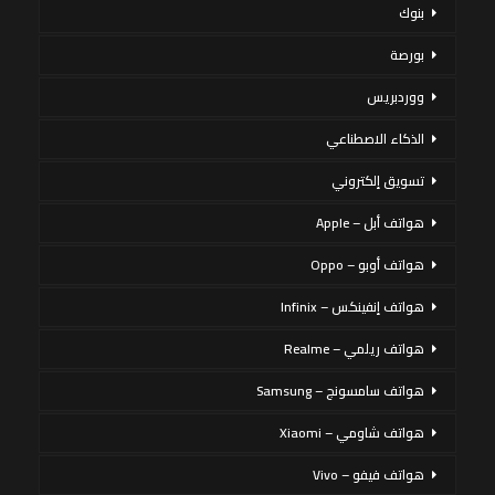
بنوك
بورصة
ووردبريس
الذكاء الاصطناعي
تسويق إلكتروني
هواتف أبل – Apple
هواتف أوبو – Oppo
هواتف إنفينكس – Infinix
هواتف ريلمي – Realme
هواتف سامسونج – Samsung
هواتف شاومي – Xiaomi
هواتف فيفو – Vivo