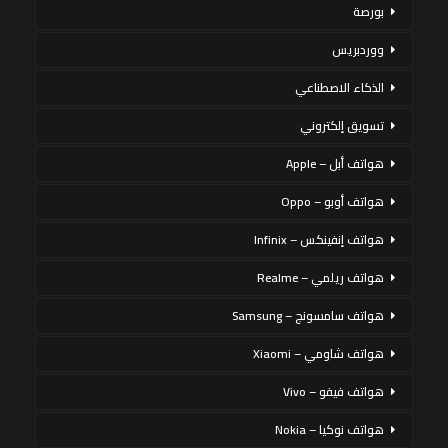
بورصة
ووردبريس
الذكاء الاصطناعي
تسويق إلكتروني
هواتف أبل – Apple
هواتف أوبو – Oppo
هواتف إنفينكس – Infinix
هواتف ريلمي – Realme
هواتف سامسونج – Samsung
هواتف شاومي – Xiaomi
هواتف فيفو – Vivo
هواتف نوكيا – Nokia