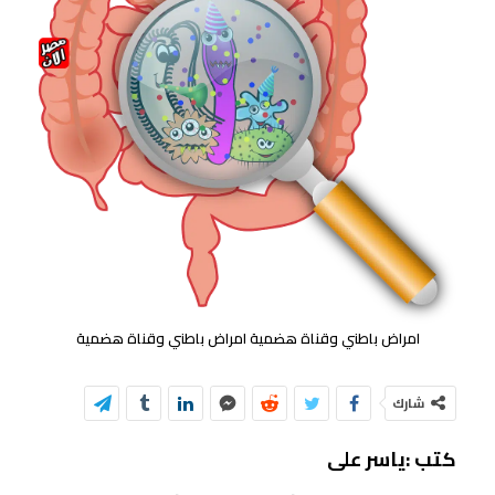
امراض باطني وقناة هضمية امراض باطني وقناة هضمية
شارك
كتب :ياسر على