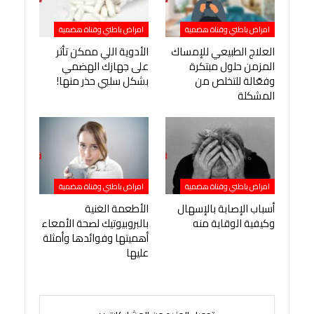
امراض باطني وقناة هضمية
امراض باطني وقناة هضمية
العلاج الطبيعي للإمساك
الأدوية اللي ممكن تأثر
المزمن حلول مبتكرة
على جهازك الهضمي
وفعّالة للتخلص من
بشكل سلبي حذر منها!
المشكلة
امراض باطني وقناة هضمية
امراض باطني وقناة هضمية
أسباب الإصابة بالإسهال
الأطعمة الغنية
وكيفية الوقاية منه
بالبروبيوتيك لصحة الأمعاء
أهميتها وفوائدها وأمثلة
عليها