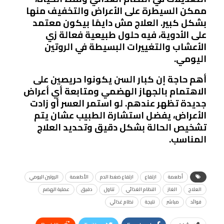
ممكن السيطرة على الأعراض والتخفيف منها
بشكل كبير. العلاج مش دايمًا بيكون معتمد
على الأدوية، فيه حلول طبيعية فعالة زي
الأعشاب والتغييرات البسيطة في الروتين
اليومي.
أهم حاجة إن كبار السن يكونوا حريصين على
الاهتمام بالجهاز الهضمي ومتابعة أي أعراض
جديدة تظهر عندهم. لو استمر العسر أو زادت
الأعراض، يفضل استشارة الطبيب عشان يتم
تشخيص الحالة بشكل دقيق وتحديد العلاج
المناسب.
أطعمة
ارتفاع
ارتفاع ضغط الدم
الأطعمة
الروتين اليومي
العلاج
الغاز
النظام الغذائي
تناول
دقيق
عملية الهضم
فوائد
مباشر
نتيجة
نظام غذائي