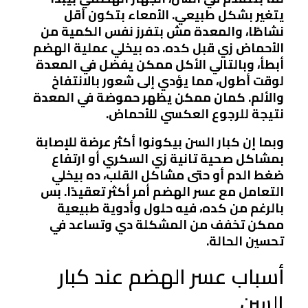
يتغير بشكل طبيعي. الأمعاء بتكون أقل
نشاطًا، والمعدة مش بتفرز نفس الكمية من
الأحماض زي قبل كده. ده بيخلي عملية الهضم
أبطأ، وبالتالي الأكل ممكن يفضل في المعدة
لوقت أطول، مما يؤدي إلى شعور بالانتفاخ
والألم. كمان ممكن يظهر حموضة في المعدة
نتيجة للرجوع العكسي للأحماض.
وبما إن كبار السن بيكونوا أكثر عرضة للإصابة
بمشاكل صحية تانية زي السكري أو ارتفاع
ضغط الدم أو حتى مشاكل القلب، ده بيخلي
التعامل مع عسر الهضم أمر أكثر تعقيدًا. بس
بالرغم من كده، فيه حلول وأدوية طبيعية
ممكن تخفف من المشكلة دي وتساعد في
تحسين الحالة.
أسباب عسر الهضم عند كبار
السن