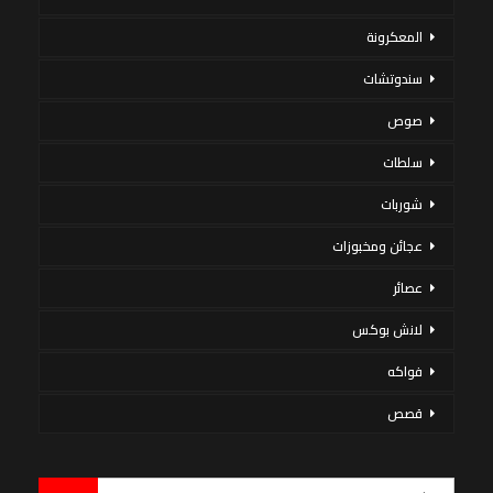
المعكرونة
سندوتشات
صوص
سلطات
شوربات
عجائن ومخبوزات
عصائر
لانش بوكس
فواكه
قصص