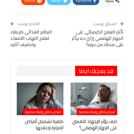
ReddIt
Twitter
Facebook
شارك
Linkedin
Facebook Messenger
WhatsApp
Telegram
Tumblr
السابق بوست
القادم بوست
البريد الإلكتروني
تأثير العلاج الكيميائي على
StumbleUpon
VK
النظام الغذائي طريقك
الجهاز الهضمي إزاي ده بيأثر
لعلاج التهاب الأمعاء
Viber
BlackBerry
LINE
Digg
على صحتك من جوه؟
وتخفيف آثاره
طباعة
OK.ru
Pinterest
قد يعجبك ايضا
امراض باطني وقناة هضمية
امراض باطني وقناة هضمية
كيف يؤثر الإجهاد النفسي
كيفية تشخيص أمراض
على الجهاز الهضمي؟
المرارة وعلاجها