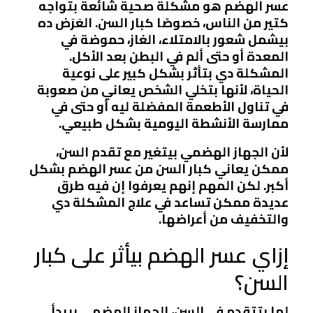
عسر الهضم هو مشكلة صحية شائعة بتواجه
كتير من الناس، خصوصًا كبار السن. العَرَض ده
بيشمل شعور بالامتلاء، الغاز، حموضة في
المعدة أو حتى ألم في البطن بعد الأكل.
المشكلة دي بتأثر بشكل كبير على نوعية
الحياة، لأنها بتخلي الشخص يعاني من صعوبة
في تناول الأطعمة المفضلة ليه أو حتى في
ممارسة الأنشطة اليومية بشكل طبيعي.
لأن الجهاز الهضمي بيتغير مع تقدم السن،
ممكن يعاني كبار السن من عسر الهضم بشكل
أكبر. لكن المهم إنهم يعرفوا إن فيه طرق
عديدة ممكن تساعد في علاج المشكلة دي
والتخفيف من أعراضها.
إزاي عسر الهضم بيأثر على كبار
السن؟
لما بتتقدم في السن، الجهاز الهضمي بيبدأ