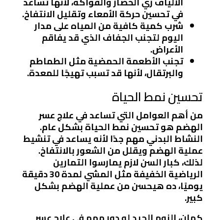
الألياف زي الخضار والفواكه، لأنها تساعد
في تحسين حركة الأمعاء وتقليل الانتفاخ.
شرب كمية كافية من المياه على مدار
اليوم لتجنب الجفاف الذي قد يفاقم
الأعراض.
تجنب الأطعمة الحمضية مثل الطماطم
والبرتقال، لأنها قد تسبب تهيجًا للمعدة.
تحسين نمط الحياة
من أهم العوامل التي تساعد في علاج عسر
الهضم هو تحسين نمط الحياة بشكل عام.
النشاط البدني مهم جدًا لأنه يساعد في تنشيط
عملية الهضم ويقلل من الشعور بالانتفاخ.
لذلك، كبار السن لازم يمارسوا التمارين
الرياضية الخفيفة مثل المشي لمدة 30 دقيقة
يوميًا، ده هيحسن من عملية الهضم بشكل
كبير.
كمان، النوم الجيد له دور مهم في علاج عسر