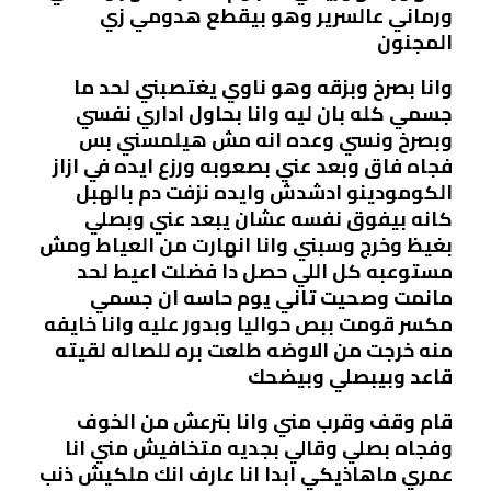
ورماني عالسرير وهو بيقطع هدومي زي
المجنون
وانا بصرخ وبزقه وهو ناوي يغتصبني لحد ما
جسمي كله بان ليه وانا بحاول اداري نفسي
وبصرخ ونسي وعده انه مش هيلمسني بس
فجاه فاق وبعد عني بصعوبه ورزع ايده في ازاز
الكومودينو ادشدش وايده نزفت دم بالهبل
كانه بيفوق نفسه عشان يبعد عني وبصلي
بغيظ وخرج وسبني وانا انهارت من العياط ومش
مستوعبه كل اللي حصل دا فضلت اعيط لحد
مانمت وصحيت تاني يوم حاسه ان جسمي
مكسر قومت ببص حواليا وبدور عليه وانا خايفه
منه خرجت من الاوضه طلعت بره للصاله لقيته
قاعد وبيبصلي وبيضحك
قام وقف وقرب مني وانا بترعش من الخوف
وفجاه بصلي وقالي بجديه متخافيش مني انا
عمري ماهاذيكي ابدا انا عارف انك ملكيش ذنب