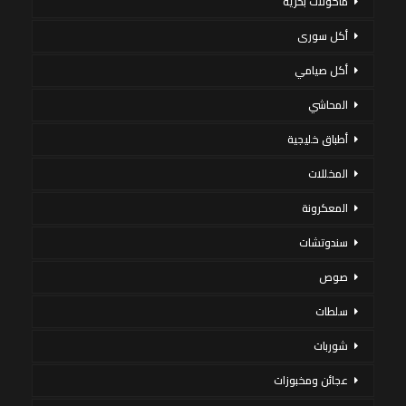
مأكولات بحرية
أكل سورى
أكل صيامي
المحاشي
أطباق خليجية
المخللات
المعكرونة
سندوتشات
صوص
سلطات
شوربات
عجائن ومخبوزات