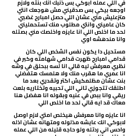
في اللي عمله ابوكي بس ذنبك انك بنته ولازم
اوجعه بيكي بس صدقيني مش هوجعك انتي
متزعليش مني عشان اللي حصل امبارح غضبي
كان عاميني وانتي مطلوب منك تستحمليني
لحد ما اخلص اللي انا عايزه واخلصك مني بصتله
وانا مندهشه اوي
مستحيل دا يكون نفس الشخص اللي كان
قدامي امبارح ظهرت قدامي شهامته وكبر في
نظري معرفش ليه قالي انا لسه ببحلق في وشه
انا عمري ما هقرب منك ولا هلمسك هتفضلي
بنت عشان مظلمكيش اكتر وتقدري بعد ما
اطلقك تتجوزي تاني اللي تحبيه وتختاريه بلعت
ريقي وانا ببص في عنيه وبقوله انا هفضل هنا
معاك قد ايه قالي لحد ما اخلص اللي
انا عايزه وانا معرفش هيخلص امتي لازم اوصل
لابوكي انك عايشه مذلوله ومتهانه عشان اذله
واحس اني ردتله ولو حاجه قليله من اللي عمله