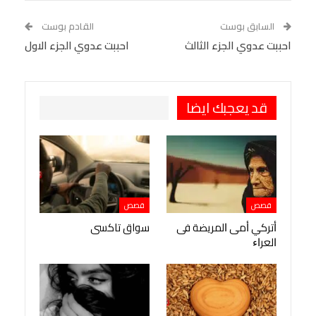
WhatsApp
Telegram
Tumblr
السابق بوست
القادم بوست
البريد الإلكتروني
احببت عدوي الجزء الثالث
StumbleUpon
VK
احببت عدوي الجزء الاول
Viber
BlackBerry
LINE
Digg
طباعة
OK.ru
Pinterest
قد يعجبك ايضا
قصص
قصص
ﺃﺗﺮﻛﻲ ﺃﻣﻰ ﺍﻟﻤﺮﻳﻀﺔ ﻓﻰ
سواق تاكسى
ﺍﻟﻌﺮﺍﺀ