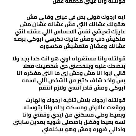
قولتله وانا عيني مدمعه عمل
ايه ارجوك قولي بص في عيني وقالي مش
هقولك عشانك انتي مش عشانه عشان مش
عايزك تعيشي نفس الاحساس اللي عشته انتي
ملكيش ذنب ومش عايزك تكرهي ابوكي برضه
عشانك وعشان متعشيش مكسوره
قولتله وانا مستغرباه اوي هو انت كدا بجد ولا
بتضحك عليه وبتخدعني دي شخصيتك فعلا
قالي ايوا انا مش وحش زي ما انتي مفكره انا
بس واخد شاف كتير من الشخص اللي اسمه
ابوكي ومش قادر انسي ولازم انتقم
قولتله ارجوك بلاش تاذيه ارجوك وانهارت
ووقعت عالارض ومسكت رجله وانا بتوسله
وبعيط وطي مسكني من ايدي وقفني وانا
لسه بعيط وفضل باصصلي شويه بعدين سابني
واداني ضهره ومش وهو بيكلمني