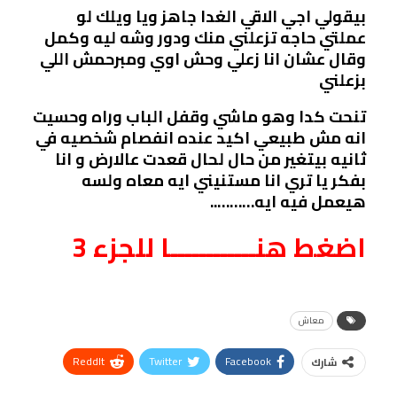
بيقولي اجي الاقي الغدا جاهز ويا ويلك لو
عملتي حاجه تزعلني منك ودور وشه ليه وكمل
وقال عشان انا زعلي وحش اوي ومبرحمش اللي
بزعلني
تنحت كدا وهو ماشي وقفل الباب وراه وحسيت
انه مش طبيعي اكيد عنده انفصام شخصيه في
ثانيه بيتغير من حال لحال قعدت عالارض و انا
بفكر يا تري انا مستنيني ايه معاه ولسه
هيعمل فيه ايه………..
اضغط هنــــــــــــا للجزء 3
معاش
ReddIt
Twitter
Facebook
شارك
Linkedin
Facebook Messenger