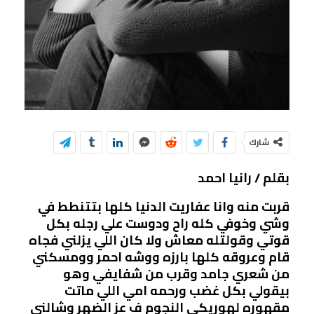
شارك
بقلم / رانيا احمد
قربت منه وانا عفاريت الدنيا كلها بتتنطط في
وشي وخوفي كله راح ودوست علي رجله بكل
قوتي وقولتله معاش ولا كان اللي يزلني فجاه
قام وعروقه كلها بارزه ووشه احمر وومسكني
من شعري جامد وقرب من شفايفي وهو
بيقولي بكل غضب ورحمه امي اللي ماتت
مقهوره لهوريكي النجوم ف عز الضهر وشالني