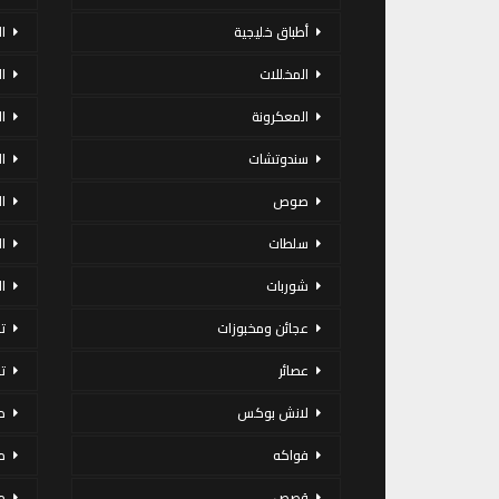
أطباق خليجية
ال
المخللات
ا
المعكرونة
ا
سندوتشات
ا
صوص
ا
سلطات
ا
شوربات
ا
عجائن ومخبوزات
ت
عصائر
ت
لانش بوكس
د
فواكه
م
قصص
م