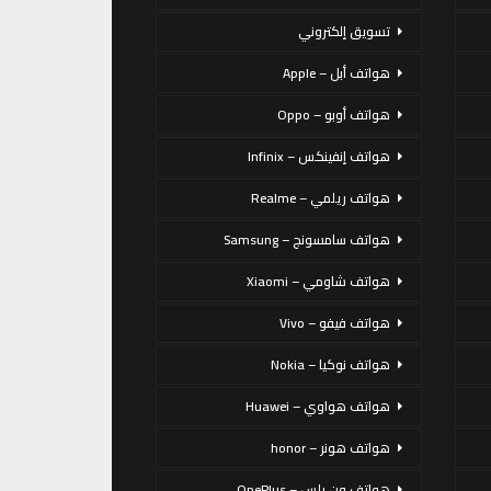
تسويق إلكتروني
هواتف أبل – Apple
هواتف أوبو – Oppo
هواتف إنفينكس – Infinix
هواتف ريلمي – Realme
هواتف سامسونج – Samsung
هواتف شاومي – Xiaomi
هواتف فيفو – Vivo
هواتف نوكيا – Nokia
هواتف هواوي – Huawei
هواتف هونر – honor
هواتف ون بلس – OnePlus