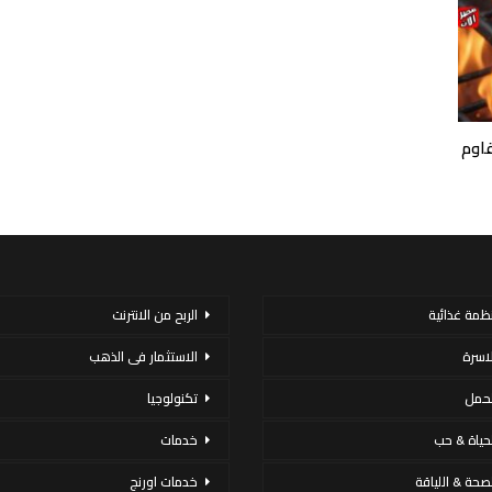
قاوم
نظمة غذائية
الربح من الانترنت
لاسرة
الاستثمار فى الذهب
لحمل
تكنولوجيا
لحياة & حب
خدمات
لصحة & اللياقة
خدمات اورنج