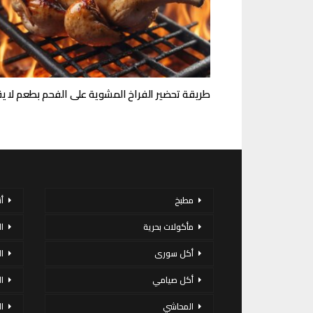
طريقة تحضير الفراخ المشوية على الفحم بطعم لا ي
مطبخ
أ
مأكولات بحرية
ا
أكل سورى
ا
أكل صيامي
ا
المحاشي
ا