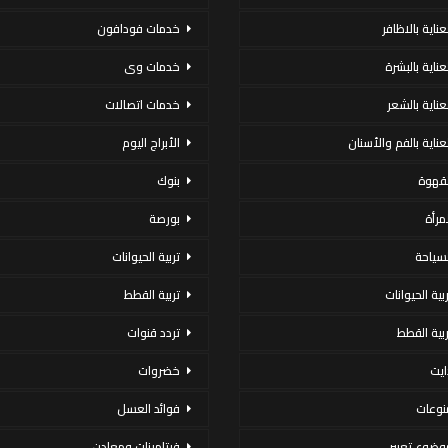
عناية بالاظافر
خدمات فودافون
لعناية بالبشرة
خدمات وى
لعناية بالشعر
خدمات اتصالات
لعناية بالفم والأسنان
الأبراج اليوم
لقهوة
بنوك
لمرأة
بورصة
لسياحة
تربية الحيوانات
ربية الحيوانات
تربية القطط
ربية القطط
تردد قنوات
ايت
خضروات
نوعات
فوائد العسل
وضوع تعبير
فيتامينات ومعادن