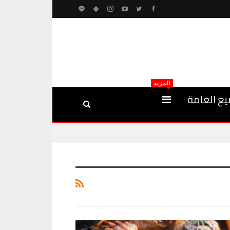
المزيد
يع العامة