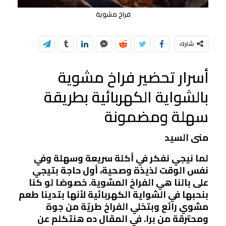
فراخ مشوية
شارك
أسرار تحضير فراخ مشوية
بالشواية الكهربائية بطريقة
سهلة ومضمونة
منى السيد
لما نيجي نفكر في أكلة سريعة وسهلة وفي
نفس الوقت لذيذة وصحية، أول حاجة بتيجي
على بالنا هي الفراخ المشوية. خصوصًا لو كنا
بنحبها في الشواية الكهربائية لأنها بتدينا طعم
مشوي رائع وبتخلي الفراخ طريّة من جوة
ومحترقة من برا. في المقال ده هنتكلم عن