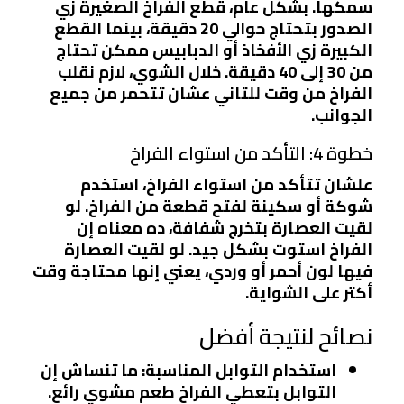
سمكها. بشكل عام، قطع الفراخ الصغيرة زي
الصدور بتحتاج حوالي 20 دقيقة، بينما القطع
الكبيرة زي الأفخاذ أو الدبابيس ممكن تحتاج
من 30 إلى 40 دقيقة. خلال الشوي، لازم نقلب
الفراخ من وقت للتاني عشان تتحمر من جميع
الجوانب.
خطوة 4: التأكد من استواء الفراخ
علشان تتأكد من استواء الفراخ، استخدم
شوكة أو سكينة لفتح قطعة من الفراخ. لو
لقيت العصارة بتخرج شفافة، ده معناه إن
الفراخ استوت بشكل جيد. لو لقيت العصارة
فيها لون أحمر أو وردي، يعني إنها محتاجة وقت
أكتر على الشواية.
نصائح لنتيجة أفضل
استخدام التوابل المناسبة:
ما تنساش إن
التوابل بتعطي الفراخ طعم مشوي رائع.