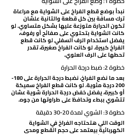
خطوة 1: وضع الفراخ على الشواية
نبدأ بوضع قطع الفراخ على الشواية مع مراعاة
ترك مسافة بين كل قطعة والتانية علشان
تكون الحرارة متوزعة عليها بشكل متساوي. لو
كانت الشواية بتحتوي على صفائح أو رفوف،
يفضل استخدام الرف السفلي لو كانت قطع
الفراخ كبيرة. لو كانت الفراخ صغيرة، تقدر
تحطها على الرف العلوي.
خطوة 2: ضبط درجة الحرارة
بعد ما نضع الفراخ، نضبط درجة الحرارة على 180-
200 درجة مئوية. لو كانت قطع الفراخ سميكة
أو كبيرة، يفضل خفض درجة الحرارة شوية عشان
تتشوي ببطء وتحافظ على طراوتها من جوه.
خطوة 3: الشوي لمدة 20-30 دقيقة
الوقت اللي هتحتاجه الفراخ في الشواية
الكهربائية بيعتمد على حجم القطع ومدى