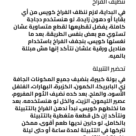
تنظيف الفراخ
في البداية، لازم ننظف الفراخ كويس من أي
بقايا أو دهون زايدة. لو هنستخدم دجاجة
كاملة، يفضل تقطيعها لقطع متساوية عشان
تستوي مع بعض بنفس الطريقة. بعد ما
نغسلها كويس، بنجفف الفراخ باستخدام
مناديل ورقية علشان نتأكد إنها مش مبللة
بالميه.
تحضير التتبيلة
في بولة كبيرة، بنضيف جميع المكونات الجافة
زي البابريكا، الكمون، الكزبرة، البهارات، الفلفل
الأسود، والملح. بعد كده نضيف الثوم المفروم،
عصير الليمون، الزيت، والخل لو هنستخدمه. بعد
ما نخلطهم كويس، نبدأ ندهن الفراخ بالتتبيلة
ونتأكد إن كل قطعة متغطية بالتتبيلة
بالكامل. لو حابين نديها طعم أقوى، ممكن
نتركها في التتبيلة لمدة ساعة أو حتى ليلة