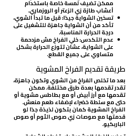
ممكن تضيف لمسة خاصة باستخدام
أعشاب طازة زي الزعتر أو الروزماري.
تسخين الشواية جيدًا:
قبل ما تبدأ الشوي،
تأكد من أن الشواية جاهزة للتشغيل على
درجة الحرارة المناسبة.
عدم التكدس:
خلي الفراخ مش مزدحمة
على الشواية، عشان تتوزع الحرارة بشكل
متساوي على جميع القطع.
طريقة تقديم الفراخ المشوية
بعد ما تخلص الفراخ من الشوي وتكون جاهزة،
تقدر تقدمها بعدة طرق مختلفة. ممكن
تقدمها مع أرز أبيض أو مع بطاطس مشوية أو
حتى مع سلطة خضراء لإضفاء طعم منعش.
الفراخ المشوية كمان بتكون لذيذة جدًا لو
قدمتها مع صوصات زي صوص الثوم أو صوص
الباربكيو.