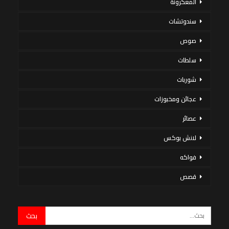
المعكرونة
سندوتشات
صوص
سلطات
شوربات
عجائن ومخبوزات
عصائر
لانش بوكس
فواكه
قصص