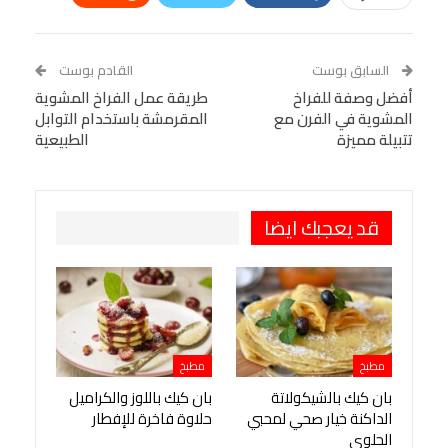
Linkedin
Facebook Messenger
WhatsApp
Telegram
Tumblr
السابق بوست
القادم بوست
البريد الإلكتروني
أفضل وصفة للفراخ
StumbleUpon
VK
طريقة عمل الفراخ المشوية
المشوية في الفرن مع
المقرمشة باستخدام التوابل
Viber
BlackBerry
LINE
Digg
تتبيلة مميزة
الطبيعية
طباعة
OK.ru
Pinterest
قد يعجبك ايضا
مطبخ
مطبخ
بان كيك بالشيكولاتة
بان كيك باللوز والكراميل
الداكنة خيار صحي لمحبي
حلاوة فاخرة للإفطار
الحلوى