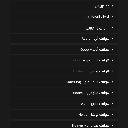
ووردبريس
الذكاء الاصطناعي
تسويق إلكتروني
هواتف أبل – Apple
هواتف أوبو – Oppo
هواتف إنفينكس – Infinix
هواتف ريلمي – Realme
هواتف سامسونج – Samsung
هواتف شاومي – Xiaomi
هواتف فيفو – Vivo
هواتف نوكيا – Nokia
هواتف هواوي – Huawei