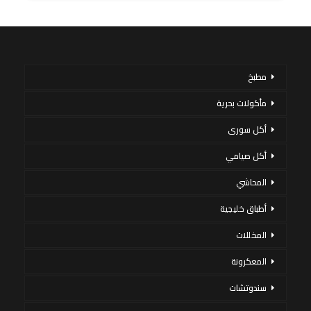
مطبخ
مأكولات بحرية
أكل سورى
أكل صيامي
المحاشي
أطباق خليجية
المخللات
المعكرونة
سندوتشات