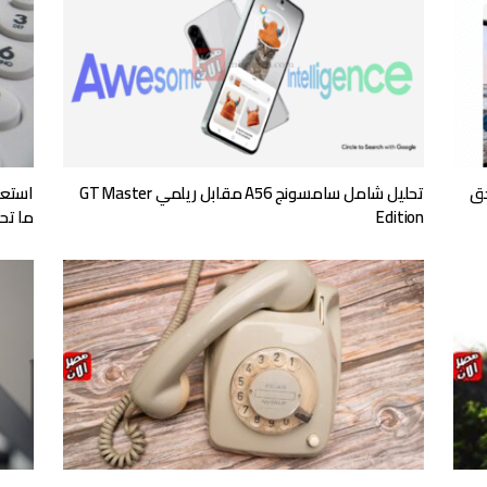
ا يستحق
تحليل شامل سامسونج A56 مقابل ريلمي GT Master
Edition
ما تح