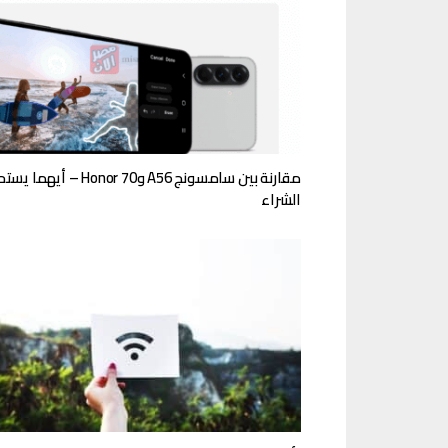
مقارنة بين سامسونج A56 وHonor 70 – أيهم
الشراء