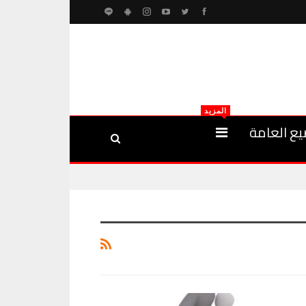
المزيد
يع العامة