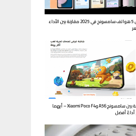
أفضل 5 هواتف سامسونج في 2025 مقارنة بين الأداء
ر
مقارنة بين سامسونج A56 وXiaomi Poco F4 – أيهما
أداءً أفضل