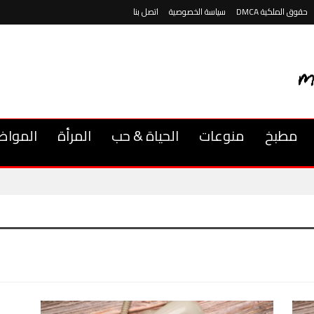
حقوق الملكية DMCA
سياسة الخصوصية
اتصل بنا
مطبخ
منوعات
الحياة & حب
المرأة
المواض