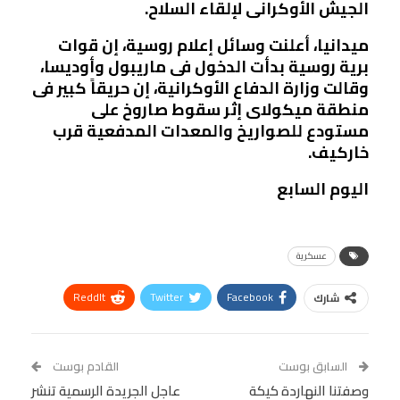
الجيش الأوكرانى لإلقاء السلاح.
ميدانيا، أعلنت وسائل إعلام روسية، إن قوات
برية روسية بدأت الدخول فى ماريبول وأوديسا،
وقالت وزارة الدفاع الأوكرانية، إن حريقاً كبير فى
منطقة ميكولاى إثر سقوط صاروخ على
مستودع للصواريخ والمعدات المدفعية قرب
خاركيف.
اليوم السابع
عسكرية
ReddIt
Twitter
Facebook
شارك
Linkedin
Facebook Messenger
WhatsApp
Telegram
Tumblr
السابق بوست
القادم بوست
البريد الإلكتروني
وصفتنا النهاردة كيكة
StumbleUpon
VK
عاجل الجريدة الرسمية تنشر