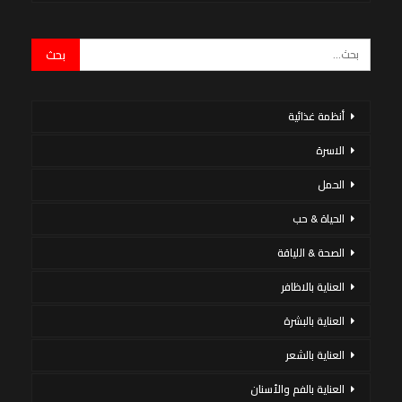
أنظمة غذائية
الاسرة
الحمل
الحياة & حب
الصحة & اللياقة
العناية بالاظافر
العناية بالبشرة
العناية بالشعر
العناية بالفم والأسنان