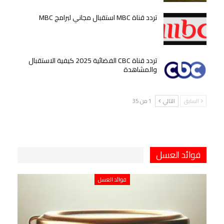
تردد قناة MBC استقبال مجاني لبرامج MBC
تردد قناة CBC الفضائية 2025 كيفية الاستقبال
والمشاهدة
السابق
التالي
1 من 35
فوائد العسل
فوائد العسل