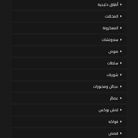
أطباق خليجية
المخللات
المعكرونة
سندوتشات
صوص
سلطات
شوربات
عجائن ومخبوزات
عصائر
لانش بوكس
فواكه
قصص