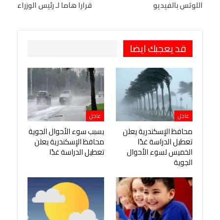
اللوتس بالفيديو
قرارا هاما لـ رئيس الوزراء
Viber
BlackBerry
LINE
Digg
طباعة
OK.ru
Pinterest
قد يعجبك ايضا
عاجل
عاجل
محافظ الإسكندرية يعلن
بسبب سوء الأحوال الجوية
تعطيل الدراسة غدًا
محافظ الإسكندرية يعلن
الخميس لسوء الأحوال
تعطيل الدراسة غدًا
الجوية