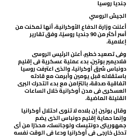
جنديا روسيا
الجيش الروسي
أعلنت وزارة الدفاع الأوكرانية، أنها تمكنت من
أسر أكثر من 90 جنديا روسيًا، وفق تقارير
إعلامية.
وفى تصعيد خطير، أعلن الرئيس الروسى
فلاديمير بوتين، بدء عملية عسكرية فى إقليم
دونباس شرق أوكرانيا، والذى اعترفت روسيا
باستقلاله قبل يومين وأبرمت مع قادته
اتفاقية صدقة، بالتزامن مع بدء التحرك البرى
العسكرى فى مدن أوكرانية خلال الساعات
القليلة الماضية.
وقال بوتين إن بلاده لا تنوى احتلال أوكرانيا
وإنما حماية إقليم دونباس الذى يضم
جمهوريتى دونتيسك ولوجانسك، محذرًا من أى
تدخل خارجى فى أوكرانيا ودعا فى الوقت نفسه