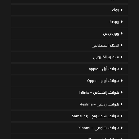
بنوك
بورصة
ووردبريس
الذكاء الاصطناعي
تسويق إلكتروني
هواتف أبل – Apple
هواتف أوبو – Oppo
هواتف إنفينكس – Infinix
هواتف ريلمي – Realme
هواتف سامسونج – Samsung
هواتف شاومي – Xiaomi