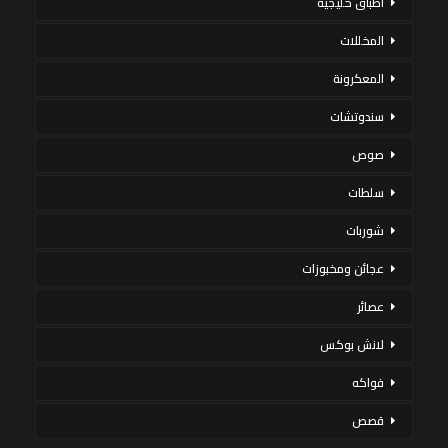
أطباق خليجية
المخللات
المعكرونة
سندوتشات
صوص
سلطات
شوربات
عجائن ومخبوزات
عصائر
لانش بوكس
فواكه
قصص