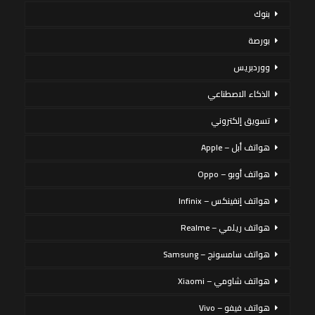
بنوك
بورصة
ووردبريس
الذكاء الاصطناعي
تسويق إلكتروني
هواتف أبل – Apple
هواتف أوبو – Oppo
هواتف إنفينكس – Infinix
هواتف ريلمي – Realme
هواتف سامسونج – Samsung
هواتف شاومي – Xiaomi
هواتف فيفو – Vivo