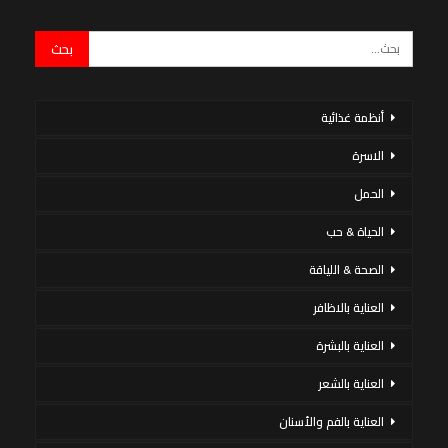
أنظمة غذائية
الاسرة
الحمل
الحياة & حب
الصحة & اللياقة
العناية بالاظافر
العناية بالبشرة
العناية بالشعر
العناية بالفم والأسنان