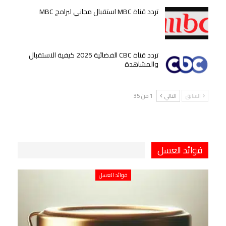
تردد قناة MBC استقبال مجاني لبرامج MBC
تردد قناة CBC الفضائية 2025 كيفية الاستقبال
والمشاهدة
السابق
التالي
1 من 35
فوائد العسل
فوائد العسل