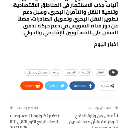
آليات جذب الاستثمار في المناطق الاقتصادية،
وتنمية النقل والتأمين البحري، وسبل دعم
تطوير النقل البحري وتمويل الصادرات، فضلاً
عن دور قناة السويس في دعم حركة تدفق
السفن على المستويين الإقليمي والدولي.
اخبار اليوم
التعليم
التنمية
السويس
رعاية
مصطفى مدبولي
ReddIt
Twitter
Facebook
شارك
Linkedin
Facebook Messenger
WhatsApp
Telegram
Tumblr
السابق بوست
القادم بوست
البريد الإلكتروني
نبأ عاجل من وزارة الدفاع
StumbleUpon
VK
تحضير تكنولوجيا المعلومات
الاوكرانية بشأن عدد الاسرى
للصف الرابع الترم الثاني ICT
Viber
BlackBerry
LINE
Digg
من جنود روسيا
2022 PDF