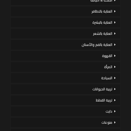
الصحة & اللياقة
العناية بالاظافر
العناية بالبشرة
العناية بالشعر
العناية بالفم والأسنان
القهوة
المرأة
السياحة
تربية الحيوانات
تربية القطط
دايت
منوعات