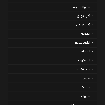
مأكولات بحرية
أكل سورى
أكل صيامي
المحاشي
أطباق خليجية
المخللات
المعكرونة
سندوتشات
صوص
سلطات
شوربات
عجائن ومخبوزات