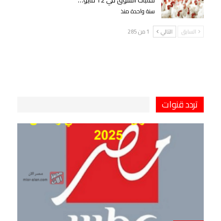
تقلبات السوق في 12 مايو…
سنة واحدة منذ
السابق
التالي
1 من 285
تردد قنوات