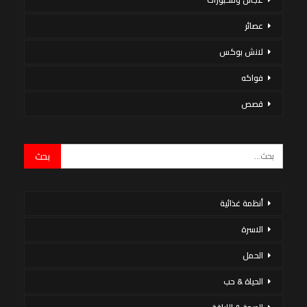
عصائر
لانش بوكس
فواكه
قصص
أنظمة غذائية
الاسرة
الحمل
الحياة & حب