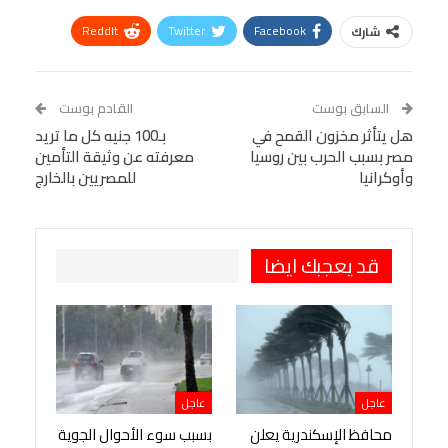
ReddIt
Twitter
Facebook
شارك
Linkedin
Facebook Messenger
WhatsApp
Telegram
Tumblr
السابق بوست
القادم بوست
البريد الإلكتروني
هل يتأثر مخزون القمح في
StumbleUpon
VK
بـ100 جنيه كل ما تريد
مصر بسبب الحرب بين روسيا
معرفته عن وثيقة التأمين
Viber
BlackBerry
LINE
Digg
وأوكرانيا
للمصريين بالخارج
طباعة
OK.ru
Pinterest
قد يعجبك ايضا
عاجل
عاجل
محافظ الإسكندرية يعلن
بسبب سوء الأحوال الجوية