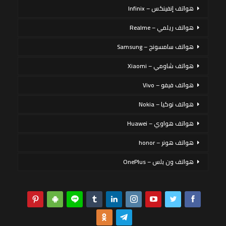
هواتف إنفينكس – Infinix
هواتف ريلمي – Realme
هواتف سامسونج – Samsung
هواتف شاومي – Xiaomi
هواتف فيفو – Vivo
هواتف نوكيا – Nokia
هواتف هواوي – Huawei
هواتف هونر – honor
هواتف ون بلس – OnePlus