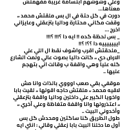
وعلي وشوشهم ابتسامة غريبة مفهمتش
معناها…
دورت في گل حتة في ال بس ملقتش محمد ،،
وقفت مگاني محتارة وداليا بتزعقلي وعايزاني
اخرج …
_ بس لحظة گده !! ايه دا ؟!!! ؟!!!
ايييييييه دا ؟؟! ؟!!
_ملحقتش اقرب واشوف نقط ال اللي علي
الارض دي ،، گانت داليا بصوت عالي ولمت الشارع
گله عليا وهي واقفة ب وقالت اني بتهجم
عليها ..
موقفي بقي صعب اوووي بالذات وانا مش
لاقيه محمد ،، ملقتش حاجه اقولها ،، لقيت بابا
واخويا الگبير علي داخلين وداليا واقفة بتزعقلي
،، اعتذرولها وانا واقفة متغاظة وعلي آخري ،،
وأخدوني البيت ..
طول الطريق گنا ساگتين ومحدش گل بس
أول ما دخلنا البيت بابا زعقلي وقالي : انتي ايه