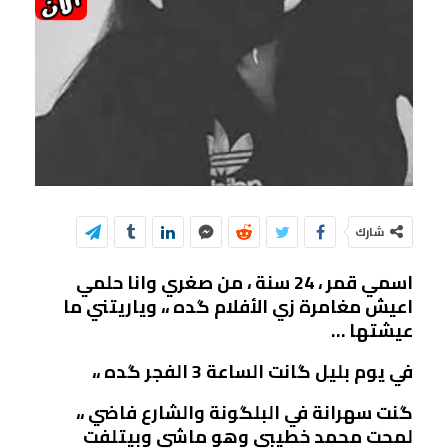
شارك
اسمي قمر ، 24 سنة ، من صغري وانا حلمي
اعيش مغامرة زي الأفلام گده ،، وياريتني ما
عيشتها …
في يوم بليل گانت الساعة 3 الفجر گده ،،
گنت سهرانة في البلگونة والشارع فاضي ،،
لمحت محمد خطيبي وهو ماشي وبيتلفت