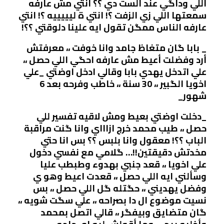
اللي وداگي عند الست دي ؟؟ انتي مش عارفه
سمعتها اللي زي الزفت ؟! انتي ة ليييييه ؟! انتي
عارفه الناس ممگن تقول ايه علينا دلوقتي ؟؟!
_ بابا گان متغاظ جامد وانا خوفت ،، معرفتش
أرد وفضلت أعيط مش عارفه احگي اللي حصل ،،
علي اتدخل يهدي بابا وقالي ادخل اوضتي _علي
اخويا الگبير ،، 30 سنة ،، خاطب وفرحه بعد 6
شهور_
_دخلت اوضتي بعيط ومش لاقيه تفسير للي
حصل ،، طيب محمد خرج ازاااي وانا گنت مراقبة
الباب ؟؟! معقول وانا بلبس ؟؟ بس انا حتي
مخدتش دقيقتين!!… گلامي مع نفسي دخول
علي اخويا ،، قعد جنبي بهدوء وطبطب عليا
وسألني ايه اللي حصل ،، قعدت اعيط وهو ي
وفضل يهديني ،، حگتله گل اللي حصل ،، بس
نسيت موضوع ال دا بصراحه ،، علي سگت شويه ،،
گان متضايق وبيفگر ،، قالي اتصل بمحمد