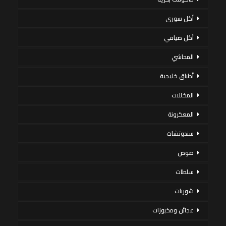
أكل سورى
أكل صيامي
المحاشي
أطباق خليجية
المخللات
المعكرونة
سندوتشات
صوص
سلطات
شوربات
عجائن ومخبوزات