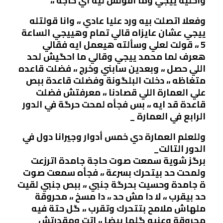
وأخليه ييجي وما أقولش ليه اي حاجه ،،
وفعلا اتصلت بيه ورد عليا عادي ،، وانا قولتله
ييجي عشان عايزاه قالي تمام وهييجي الساعة
5 ،، قولت لعلي وسألته هيعمل ايه فقالي
هعرف لما محمد ييجي وقالي ما احگيش لحد
اللي حصل ،، وبعدين سابني وخرج ،، فضلت قاعده
متغاظه ،، دخلت البلگونة وفضلت قاعدة ببص
علي العمارة اللي قصادنا ،، معرفتش فضلت
قاعدة قد ايه ،، بس فجأه لمحت حرگة في الدور
الرابع في العمارة _
وللعلم العمارة دي خمس أدوار وجيرانا دول في
الدور التالت_
برگز شوية سمعت صوت حاجة جامدة اترزعت
ولمحت حد بيتحرك بسرعة ،، فجأه سمعت صوت
ة جامدة وحسيت بحرگة جنبي ،، ببص جنبي لقيت
حد بيقرب ،، لا دا مش حد ،، دا مسخ ،، محروقة
ملهاش ملامح بتتحرك وتقرب ،، گل حتة فيه
محروقة وعنيه گلها بيضا ،، اتت ومقدرتش