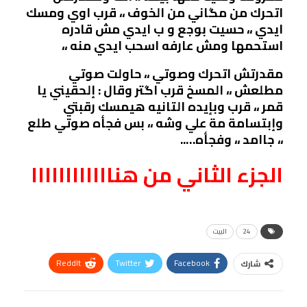
اتحرك من مگاني من الخوف ،، قرب اوي ومسك
ايدي ،، حسيت بوجع و ب ايدي مش قادره
استحمها ومش عارفه اسحب ايدي منه ،،
مقدرتش اتحرك وصوتي ،، حاولت صوتي
مطلعش ،، المسخ قرب اگتر وقال : إلحقيني يا
قمر ،، قرب وبإيده التانيه هيمسك رقبتي
وإبتسامة مة علي وشه ،، بس فجأه صوتي طلع
،، جاامد ،، وفجأه…..
الجزء الثاني من هناااااااااااا
24
البيت
ReddIt
Twitter
Facebook
شارك
Linkedin
Facebook Messenger