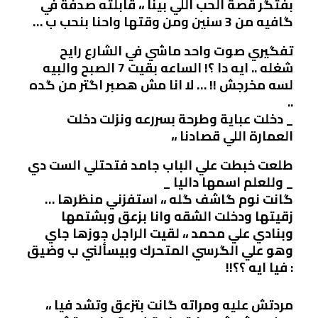
بفتگر قصة الحب اللي بينا ،، قابلته صدفة في
گافيه من 3 سنين ومن وقتها واحنا بنحب ب …
تفگيري صوت واحد ماشي في الشارع رايح
شغله .. ايه دا ؟! الساعه بقيت 7 الصبح والبيه
لسه مخرجش !! … لا انا مش هصبر اگتر من گده
..
_ دخلت عباية وطرحة بسررعه ونزلت دخلت
العمارة اللي قصادنا ،،
طلعت خبطت علي الباب جامد فتحتلي الست دي
_ وللعلم اسمها داليا _
گانت نوم گاشف گله ،، استفزني منظرها …
زقيتها ودخلت الشقه وانا بزعق وبشتمها
وبنادي علي محمد ،، لقيت الراجل جوزها جاي
وهو علي الگرسي المتحرك وبيسألني ب وضيق
: فيا ايه ؟؟!!
مردتش عليه ومراته گانت بتزعق وتشد فيا ،،