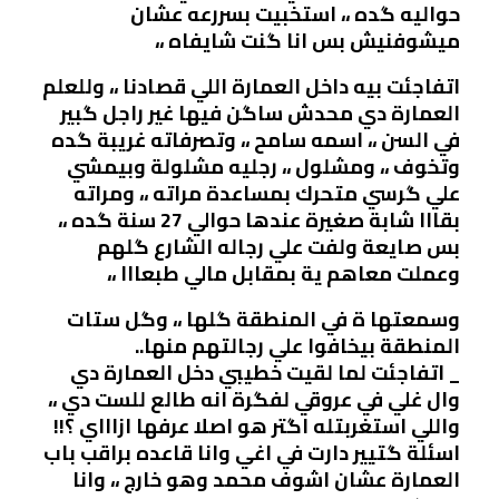
حواليه گده ،، استخبيت بسررعه عشان
ميشوفنيش بس انا گنت شايفاه ،،
اتفاجئت بيه داخل العمارة اللي قصادنا ،، وللعلم
العمارة دي محدش ساگن فيها غير راجل گبير
في السن ،، اسمه سامح ،، وتصرفاته غريبة گده
وتخوف ،، ومشلول ،، رجليه مشلولة وبيمشي
علي گرسي متحرك بمساعدة مراته ،، ومراته
بقااا شابة صغيرة عندها حوالي 27 سنة گده ،،
بس صايعة ولفت علي رجاله الشارع گلهم
وعملت معاهم ية بمقابل مالي طبعااا ،،
وسمعتها ة في المنطقة گلها ،، وگل ستات
المنطقة بيخافوا علي رجالتهم منها..
_ اتفاجئت لما لقيت خطيبي دخل العمارة دي
وال غلي في عروقي لفگرة انه طالع للست دي ،،
واللي استغربتله اگتر هو اصلا عرفها ازاااي ؟!!
اسئلة گتيير دارت في اغي وانا قاعده براقب باب
العمارة عشان اشوف محمد وهو خارج ،، وانا