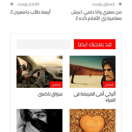
WhatsApp
Telegram
Tumblr
السابق بوست
القادم بوست
البريد الإلكتروني
من صغري وانا حلمي اعيش
StumbleUpon
VK
أربعة طلاّب جامعيين 2
مغامرة زي الأفلام گده 2
Viber
BlackBerry
LINE
Digg
طباعة
OK.ru
Pinterest
قد يعجبك ايضا
قصص
قصص
ﺃﺗﺮﻛﻲ ﺃﻣﻰ ﺍﻟﻤﺮﻳﻀﺔ ﻓﻰ
سواق تاكسى
ﺍﻟﻌﺮﺍﺀ