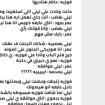
فوزيه : حاضر هناديها
دخلت ونادت علي ليلي اللي استغربت و
ليلي بغضب : انت جاي تعمل ايه هنا يبني
عمر ببرود : انتي عارفه كويس انا هنا لي
ليلي بغضب : وانا قوتلك رآي
عمر : رايك مش مهم
ليلي بعصبيه : شكلك اتجننت ف عقلك
عمر : انا هوريكي الجنون علي اصوله
خرج فتح الباب ونادا علي فوزيه : ي خال
فوزيه : نعم ي حبيبي في حاجة
عمر : ليلي موافقه
ليلي بصدمه : ايييييه ؟؟؟؟؟
فوزيه زغرطت وحضنت ليلي وبصلتها بعي
راجل عارفه انو هيصونك
ليلي لما شافت فوزيه مبسوطه بالشك
فوزيه بدموع : انتي موافقه ي ليلي صح
ليلي بدموع وهزت راسها : موافقه