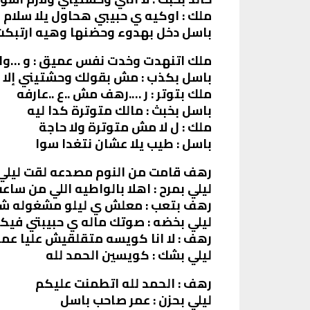
ملك : اوكيه ي حبيبي هحاول يلا سلام
باسل دخل بهدوء وحضنها وهيه ارتبكت
ملك اتنهدت وخدت نفس عميق : و …وا
باسل بكذب : مش بقولك وحشتيني إل
ملك بتوتر : ر ….رهف مش ..ع ..عارفه
باسل بخبث : مالك متوترة كدا ليه
ملك : ل لا مش متوترة ولا حاجة
باسل : طيب يلا عشان نتغدا سوا
رهف قامت من النوم مصدعه لقت ليلي 
ليلي بمرح : اهلا بالواطيه اللي من سا
رهف بتعب : معلش ي ليلو مشغوله ش
ليلي بخضه : صوتك ماله ي حبيبتي فيكي
رهف : لا انا كويسه متقلقيش عليا عمرو
ليلي بشك : كويسين الحمد لله
رهف : الحمد لله اتطمنت عليكم
ليلي بحزن : عمر صاحب باسل