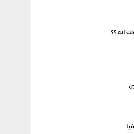
ت ايه ؟؟
ن
يا