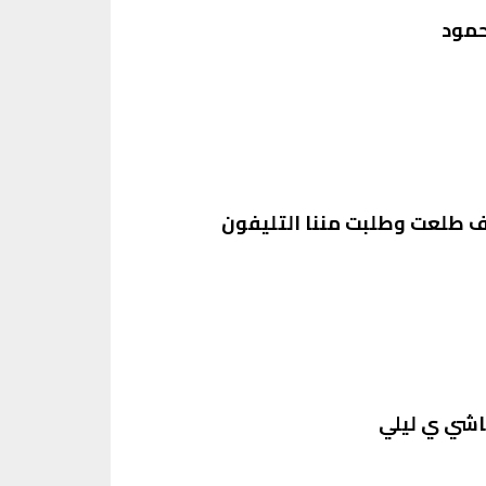
حمود
هف طلعت وطلبت مننا التليفون
اشي ي ليلي