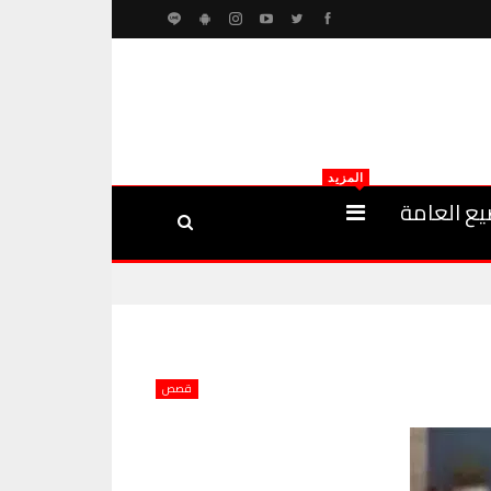
المزيد
يع العامة
قصص