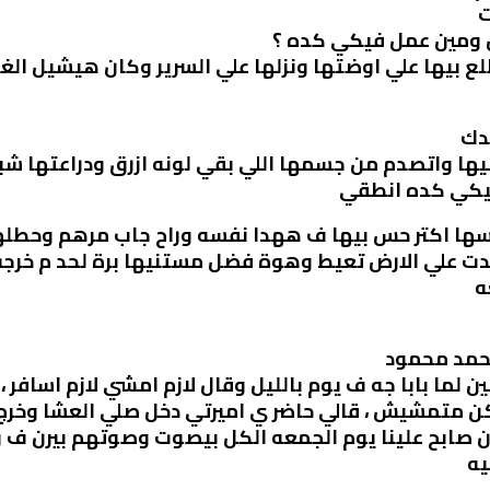
ت
 ومين عمل فيكي كده ؟
 بيها علي اوضتها ونزلها علي السرير وكان هيشيل ال
دك
ا واتصدم من جسمها اللي بقي لونه ازرق ودراعتها شبه
فيكي كده انطقي
 اكتر حس بيها ف ههدا نفسه وراح جاب مرهم وحطله
ت علي الارض تعيط وهوة فضل مستنيها برة لحد م خرج
ه
محمد محمود
لما بابا جه ف يوم بالليل وقال لازم امشي لازم اسافر ،
كن متمشيش ، قالي حاضر ي اميرتي دخل صلي العشا وخرج 
ان صابح علينا يوم الجمعه الكل بيصوت وصوتهم بيرن ف و
يه