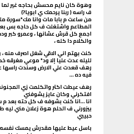
وهوة كان نايم محسش بحاجه غير لما ا
ف راسه ( ربنا يرحمك ي ابويا?)
من ساعت م بابا مات وانا مك*سورة مل
المطاعم واشتغلت ف كل حاجه بس بعرق ج
اجمع كل قرش عشانها ، وعمرو كبر ودخ
والكلام دا كله ،
كنت بهتم اني الاقي شغل اصرف منه ،
لليله عدت عليا إلا ود* موعي مغرقه 
رهف قعدت علي الارض وسندت راسها عل
فيه ده …
رهف عيطت اكتر واتكلمت زي المجنونه 
افتكرني وكان عايز يشوفني
انا …انا كنت بشوفه ف كل حته بعد 
بيزورني ف الحلم هوة زعلان مني ليه 
حبيبي
باسل عيط عليها مقدرش يمسك نفسه و