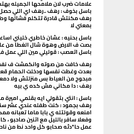
علامات ضرب لان ملامحها الجميله بهت
باسل بخوف : رهف ..رهف اي اللي حصل
رهف مكنتش قادرة تتكلم فشالها وطلع
بمعني لا
باسل بحنيه : عشان خاطري خليني اساع
بصت ف الارض وهوة شال الغطا من عليه
باسل اتعصب : قوليلي مين اللي عمل 
رهف خافت من صوته وانكمشت ف نفسها
بعدت وغطت نفسها ودخلت الحمام قعد
مبحوح من العياط بس منزلتش ولا دمع
رهف : دا مكاني مش كده ي بيه
باسل : انتي بتقولي ايه بقلمي اميرة 
رهف بجمود : كنت طفله عندي عشر سنين 
امنعه وقولتله ي بابا ماما تعبانه مم
وفعلا سافر بالليل مع اتنين صاحبو ، ك
عمل حا*دثه صحابو كل واحد نط من ناح