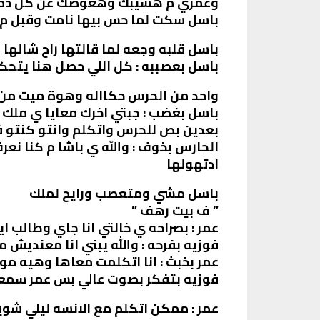
وعمري م هسيبك وهعوضك عن كل ده و 
باسل سكت لما حس بيها نامت وقبل م ت
باسل قلبه وجعه لما قالتها راح شالها
باسل بعصببه : كل اللي حصل هنا يتحك
واحد من الحرس حكااله وهوة ميت من ا
باسل بغضب : جبتي اخرك معايا ي ملك
بعدين بص للحرس واتكلم وانتو كنتو ف
الحارس بخوف : والله ي باشا م كنا نع
ادتهولها
باسل مشي ومتعصب ورايح لملك
” ف بيت رهف ”
عمر : بصراحه ي خالتي انا جاي وطالب اي
فوزيه بفرحه : والله يبني انا معندي
عمر بخبث : انا اتكلمت معاها وهيه مو
فوزيه بتفكر بصوت عالي بس عمر سمع
عمر : ممكن اتكلم مع الانسه ليلي شوية