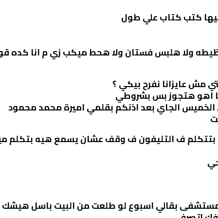
خليها كتب كتاب علي طول
 ظيطه ولا هلبس فستان ولا هحط ميكب زي م انا كده قول
تي مش عايزانا نفرح بيكي ؟
نا اهو هتجوز بس بشروطي
 الخميس الجاي بعد اذنكم بقلمي اميرة محمد محمود
ت
 بتتكلم ف التليفون ف وقف عشان يسمع هيه بتكلم مي
حي
لمستشفى بقالي اسبوع لو طلعت من البيت باسل هيشك ف
وفك اتصرفي