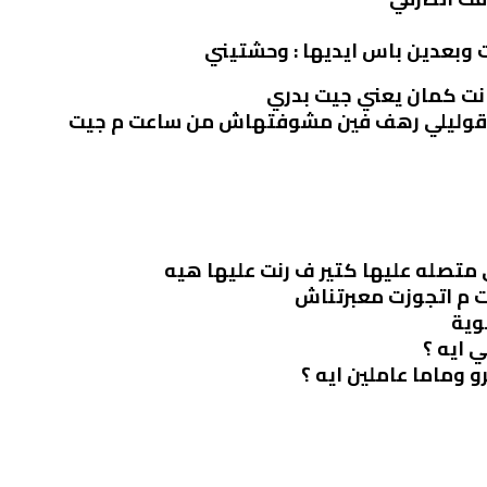
 وبعدين باس ايديها : وحشتيني
نت كمان يعني جيت بدري
ا قوليلي رهف فين مشوفتهاش من ساعت م جيت
متصله عليها كتير ف رنت عليها هيه
عت م اتجوزت معبرتناش
وية
 ايه ؟
 وماما عاملين ايه ؟