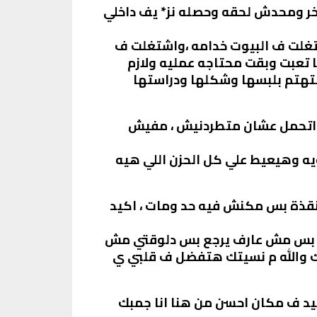
خر ومحدش لحقه وحصله نز* يف داخلي
شتغلت ف البيوت خدامه ،واشتغلت ف
ا تعبت وبقت محتاجه عمليه ولازم
بتهتم بلبسها وشكلها ودراستها
ت اتحمل عشان متطردنيش ، مفيش
ه وهيعيط علي كل الحزن اللي هيه
ينقذة بس مكنش فيه حد ومات ، اكيد
ني بس مش عارف يرجع بس دلوقتي مش
تك والله م نسيتك هتفضل ف قلبي ي
د ف مكان احسن من هنا انا جمبك