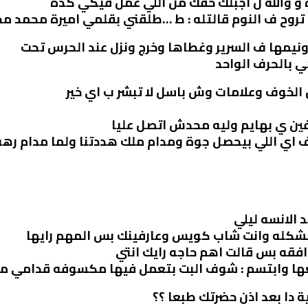
والله ل اجبلك حقك من اللي عمل فيكي كده
روح ف النوم قالتله : ط …طلقني بقلمي اميرة محمد م
 ونيمها ف السرير وغطاها وخرج ونزل عند الحرس تحت
ي بالحرف الواحد
لخوف وعلامات وش باسل لا تبشر ب اي خير
ين ي بهايم وليه محدش اتصل عليا
رف اي اللي بيحصل جوة ومدام ملك هددتنا ولما مدام ر
د الانسه ليلي
ش مشكله وانت شاب كويس وعارفينك بس المهم رايها
افقه بس قالت اهم حاجه رايك انتي
ها وابتسم : شوف البت بتعمل فيها مكسوفه قدامي م
 دا بعد اذن حضرتك طبعا ؟؟