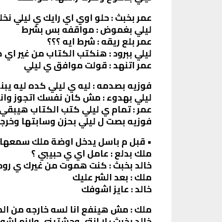
عمر بخبث : حلو اوي اي رايك ي ليلي ن
ليلي بغموض : مواقفه بس بشرط
عمر بلع ريقه : شرط ايه ؟؟؟
ليلي ببرود : هنكتب الكتاب من غير اي
عمر اتنهد : قولت موافق ي ليلي
فوزيه بصدمه : ليه ي ليلي كده ليه يبن
ليلي بهدوء : مش كان نفسك اتجوز وا
عمر : تمام ي ليلي كتب الكتاب هيبقي
فوزيه بصت ل ليلي بحزن وسابتها وخرج
• قبل م باسل يدخل اوضة ملك سمعها
ملك بدلع : عامل اي ي حبيبي ؟
خالد بخبث : كنت هموت من غيرك ي رو
ملك : بعد الشر عليك
خالد : عايز اشوفك
ملك : مش هينفع انا لسه خارجه من ا
خالد بخبث : لا انتي وحشتيني ولازم اش