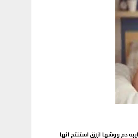
به دم ووشها ازرق استنتج انها