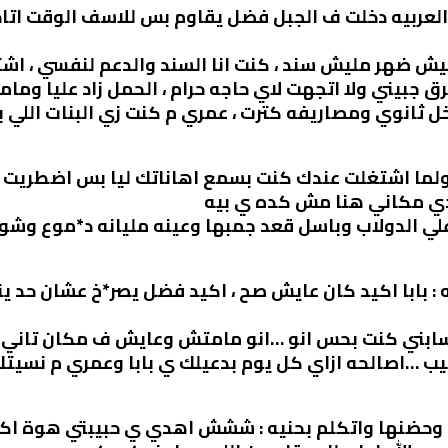
لعربيه دخلت ف الجبل فضل يقاوم بس للاسف الوقت اتا
يش ضهر مليش سند ، كنت انا السند والدعم لنفسي ، ا
بيني ولا اتجهت لاي حاجه حرام ، الحمل زاد عليا ومام
ل ثانوي ومصاريفه كترت ، عمري م كنت زي البنات اللي 
 ولما اشتغلت عندك كنت بسمع اهاناتك ليا بس اضطري
خدي مكاني هنا مش كده ي بيه
ي الدولاب وباسل قعد جمبها وعينه مليانه د*موع وشوي
: بابا اكيد كان عايش صح ، اكيد فضل يصر*خ عشان حد 
م سابني كنت بحس انو …انو مامتش وعايش ف مكان تا
طيب …اصالحه ازاي كل يوم بدعيلك ي بابا وعمري م نسي
حضنها واتكلم بحنيه : ششش اهدي ي حبيبتي هوة اكي