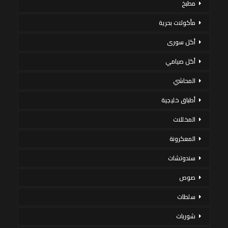
مطبخ
مأكولات بحرية
أكل سورى
أكل صيامي
المحاشي
أطباق خليجية
المخللات
المعكرونة
سندوتشات
صوص
سلطات
شوربات