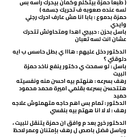
( طبعا حمزة بيتكلم وكمان بيحرك راسه بس
لسه عنده صعوبه ف تحريك جسمه )
حمزة بدموع : بابا انا مش عارف احرك رجلي
وايدي
باسل بحزن : حبيبي اهدا ومتحاولش تتحرك
عشان انت لسه تعبان
الدكتور دخل عليهم : هااا ي بطل حاسس ب ايه
دلوقتي ؟
باسل : لو سمحت ي دكتور ينفع ناخد حمزة
البيت
رهف بسرعه : هنهتم بيه احسن منه ونفسيته
هتتحسن بسرعه بقلمي اميرة محمد محمود
حميد
الدكتور : تمام بس اهم حاجه متهملوش علاجه
رهف : لا لا انا ههتم بيه بنفسي
الدكتور خرج بعد م وافق ان حمزة يتنقل للبيت ،
وباسل فضل باصص ل رهف بإمتنان وعمر لاحظ