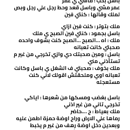
باسل بحب : ماشي ي عمر
عمر مشي وباسل قعد وحط رجل علي رجل وبص
لملك وقالها : كنتي فين
ملك بتوتر : كنت فين ازاي
باسل بجمود : كنتي فين الصبح ي ملك
ملك : اه …الصبح …الصبح كنت بشوف واحده
صحبتي كانت تعبانه
باسل : ومين صحبتك دي وازي تخرجي من غير م
تستأذني مني
ملك بخوف : صحبتي ف الشغل ي باسل وكانت
تعبانه اوي وملحقتش اقولك لاني كنت
مستعجله
باسل بغضب ومسكها من شعرها : اياكي
تخرجي تاني من غير اذني
ملك بعياط : ح ….حاضر
رماها علي الارض وراح اوضة حمزة اطمن عليه
وبعدين دخل اوضة رهف من غير م يخبط