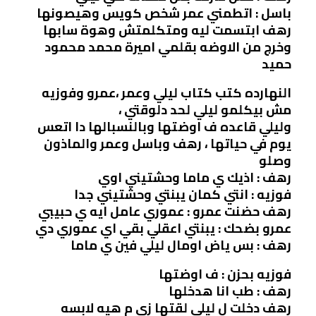
باسل : اتطمني عمر شخص كويس وهيصونها
رهف ابتسمت ليه ومتكلمتش وهوة سابها
وخرج من الاوضه بقلمي اميرة محمد محمود
حميد
النهارده كتب كتاب ليلي وعمر ،عمرو وفوزيه
مش بيكلمو ليلي لحد دلوقتي ،
وليلي قاعده ف اوضتها وبالنسبالها دا اتعس
يوم في حياتها ، رهف وباسل وعمر والماذون
وصلو
رهف : اذيك ي ماما وحشتيني اوي
فوزيه : انتي كمان يبنتي وحشتيني جدا
رهف حضنت عمرو : عموري عامل ايه ي حبيبي
عمرو بضحك : يبنتي اعقلي بقي اي عموري دي
رهف : بس ياض اومال ليلي فين ي ماما
فوزيه بحزن : ف اوضتها
رهف : طب انا هدخلها
رهف دخلت ل ليلي لقتها زي م هيه لابسه