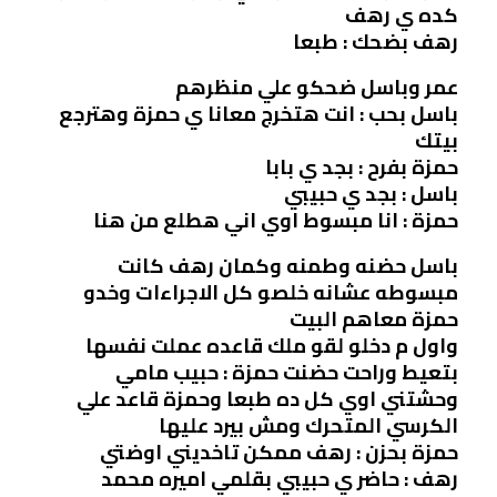
كده ي رهف
رهف بضحك : طبعا
عمر وباسل ضحكو علي منظرهم
باسل بحب : انت هتخرج معانا ي حمزة وهترجع
بيتك
حمزة بفرح : بجد ي بابا
باسل : بجد ي حبيبي
حمزة : انا مبسوط اوي اني هطلع من هنا
باسل حضنه وطمنه وكمان رهف كانت
مبسوطه عشانه خلصو كل الاجراءات وخدو
حمزة معاهم البيت
واول م دخلو لقو ملك قاعده عملت نفسها
بتعيط وراحت حضنت حمزة : حبيب مامي
وحشتني اوي كل ده طبعا وحمزة قاعد علي
الكرسي المتحرك ومش بيرد عليها
حمزة بحزن : رهف ممكن تاخديني اوضتي
رهف : حاضر ي حبيبي بقلمي اميره محمد