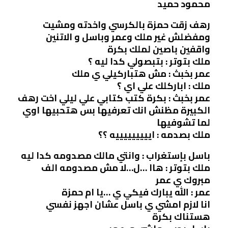
محمود حميد
رهف زقت حمزة بالكرسي واخدته ومشيت
ومفضلش غير ملك وعمر وباسل و الاتنين
واقفين باصين لملك بكرة
ملك بتوتر : بتبصولي كدا ليه ؟
عمر بخبث : مش هتباركيلي ي ملك
ملك : اباركلك علي اي ؟
عمر بخبث : بكرة كتب كتابي علي ليلي اخت رهف
الكبيرة مظنش انك تعرفيها بس هتحبيها اوي
لما تشوفيها
ملك بصدمه : ايييييييييه ؟؟
باسل بإستغراب : وانتي مالك مصدومه كدا ليه
ملك بتوتر : هاا …ل…لا مش مصدومه الف
مبروك ي عمر
عمر : الله يبارك فيكي ي …يا ام حمزة
انا لازم امشي ي باسل عشان اجهز نفسي
هستناك بكرة