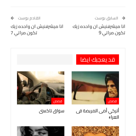
Linkedin
Facebook Messenger
WhatsApp
Telegram
Tumblr
السابق بوست
القادم بوست
البريد الإلكتروني
انا ميشرفنيش ان واحده زيك
StumbleUpon
VK
انا ميشرفنيش ان واحده زيك
تكون مراتي 9
تكون مراتي 7
Viber
BlackBerry
LINE
Digg
طباعة
OK.ru
Pinterest
قد يعجبك ايضا
قصص
قصص
ﺃﺗﺮﻛﻲ ﺃﻣﻰ ﺍﻟﻤﺮﻳﻀﺔ ﻓﻰ
سواق تاكسى
ﺍﻟﻌﺮﺍﺀ