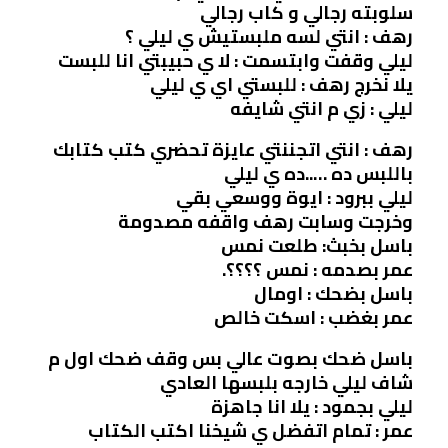
سلوبته رجالي و كاب رجالي
رهف : انتي لسه ملبستيش ي ليلي ؟
ليلي وقفت وابتسمت : لا ي حبيبتي انا للبست
يلا نخرج رهف : للبستي اي ي ليلي
ليلي : زي م انتي شايفه
رهف : انتي اتجننتي عايزة تحضري كتب كتابك
باللبس ده …..ده ي ليلي
ليلي ببرود : ايوة ووسعي بقي
وخرجت وسابت رهف واقفه مصدومة
باسل بخبث: طلعت نمس
عمر بصدمه : نمس ؟؟؟؟.
باسل بضحك : اومال
عمر بغضب : اسكت خالص
باسل ضحك بصوت عالي بس وقف ضحك اول م
شاف ليلي خارجه بلبسها العادي
ليلي بجمود : يلا انا جاهزة
عمر : تمام اتفضل ي شيخنا اكتب الكتاب