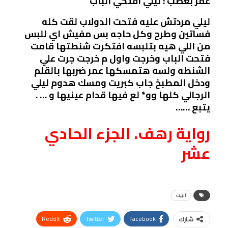
عمر بغضب : ليلي افتحي الباب
ليلي مردتش عليه فتحت الدولاب لقت كله
فساتين وطرح وكل حاجه بس مفيش اي للبس
من اللي هيه بتلبسه افتكرت شنطتها قامت
فتحت الباب وخرجت واول م خرجت جرت علي
الشنطه ولسه هتمسكها عمر ضربها بالقلم
ودخل المطبخ جاب كبريت ومسك هدوم ليلي
الرجالي كلها وو* لع فيها قدام عينيها و … .
يتبع ……
رواية رهف. الجزء الحادي
عشر
البيت
ReddIt
Twitter
Facebook
شارك