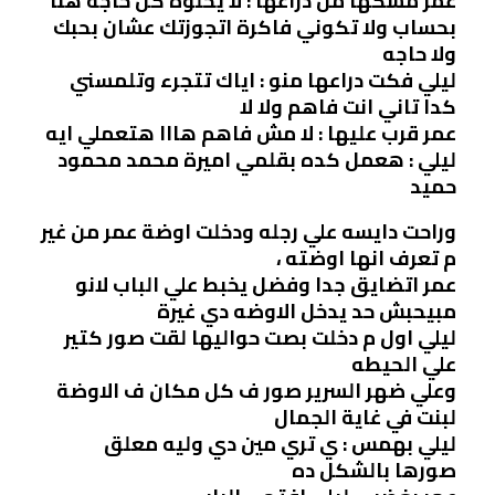
عمر مسكها من دراعها : لا يحلوة كل حاجه هنا
بحساب ولا تكوني فاكرة اتجوزتك عشان بحبك
ولا حاجه
ليلي فكت دراعها منو : اياك تتجرء وتلمسني
كدا تاني انت فاهم ولا لا
عمر قرب عليها : لا مش فاهم هااا هتعملي ايه
ليلي : هعمل كده بقلمي اميرة محمد محمود
حميد
وراحت دايسه علي رجله ودخلت اوضة عمر من غير
م تعرف انها اوضته ،
عمر اتضايق جدا وفضل يخبط علي الباب لانو
مبيحبش حد يدخل الاوضه دي غيرة
ليلي اول م دخلت بصت حواليها لقت صور كتير
علي الحيطه
وعلي ضهر السرير صور ف كل مكان ف الاوضة
لبنت في غاية الجمال
ليلي بهمس : ي تري مين دي وليه معلق
صورها بالشكل ده