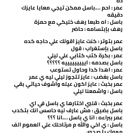
ده
عمر : احم ….باسل ممكن تيجي معايا عايزك
دقيقه
باسل : اه طبعا رهف خليكي مع حمزة
رهف بإبتسامه : حاضر
عمر بتوتر : كنت عايز اقولك علي حاجه كده
باسل بإستغراب : قول
عمر : بكرة كتب كتابي علي ليلي
باسل بصدمه : ايييييييييه ؟؟؟؟؟
عمر : اهدا كدا وحاول تستوعب
باسل بغضب : عايز تتجوز ليلي ليه ي عمر
عمر بخبث : عايز اكون عيله واشوف حياتي بقي
باسل : واشمعنا ليلي
عمر بخبث : قلبي اختارها ي باسل في اي
باسل بضيق : مش عارف ليه حاسس انك بتكدب
عمر ببراءه : انا ي باسل ….انا ؟؟؟
باسل : ي اخي والله م مرتاحلك علي العموم الف
مبروك يا صحبي