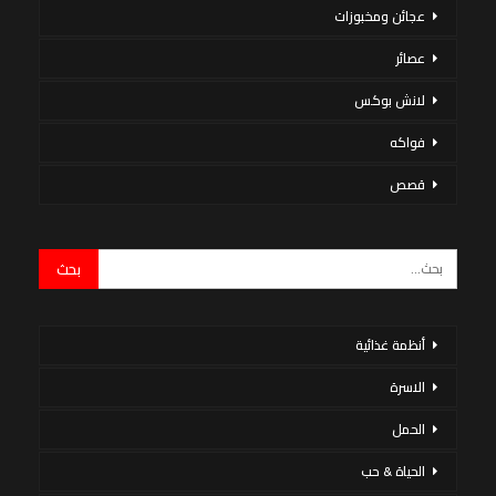
عجائن ومخبوزات
عصائر
لانش بوكس
فواكه
قصص
أنظمة غذائية
الاسرة
الحمل
الحياة & حب