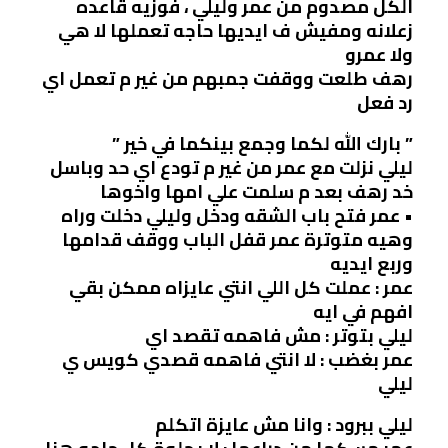
الكل مصدوم من عمر وليلي ، فوزيه قاعده
زعلانه ومفيش ف ايديها حاجه تعملها لا هي
ولا عمرو
رهف طلعت ووقفت جمبهم من غير م تعمل اي
رد فعل
” بارك الله لكما وجمع بينكما في خير ”
ليلي نزلت مع عمر من غير م تودع اي حد وباسل
خد رهف بعد م سلمت علي امها واخوها
• عمر فتح باب الشقه ودخل وليلي دخلت وراه
وهيه متوترة عمر قفل الباب ووقف قدامها
وربع ايديه
عمر : عملت كل اللي انتي عايزاه ممكن بقي
افهم في ايه
ليلي بتوتر : مش فاهمه تقصد اي
عمر بغضب : لا انتي فاهمه قصدي كويس ي
ليلي
ليلي ببرود : وانا مش عايزة اتكلم