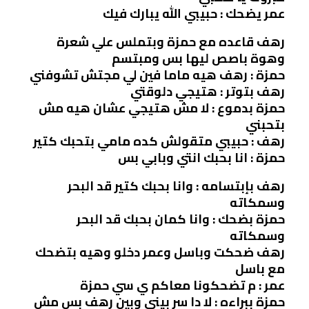
عمر يضحك : حبيبي الله يبارك فيك
رهف قاعده مع حمزة وبتملس علي شعرة
وهوة باصص ليها بس ومبتسم
حمزة : رهف هيه ماما فين لي مجتش تشوفني
رهف بتوتر : هتيجي دلوقتي
حمزة بدموع : لا مش هتيجي عشان هيه مش
بتحبني
رهف : حبيبي متقولش كده مامي بتحبك كتير
حمزة : انا بحبك انتي وبابي بس
رهف بإبتسامه : وانا بحبك كتير قد البحر
وسمكاته
حمزة بضحك : وانا كمان بحبك قد البحر
وسمكاته
رهف ضحكت وباسل وعمر دخلو وهيه بتضحك
مع باسل
عمر : م تضحكونا معاكم ي سي حمزة
حمزة ببراءه : لا دا سر بيني وبين رهف بس مش