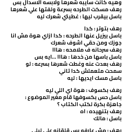
وهيه كانت سايبه شعرها ولابسه الاسدال بس
رهف مسكت الطرحه بسرعة ولفتها علي شعرها
باسل بيقرب ليها : غطيتي شعرك ليه
رهف بتوتر : كدا
باسل بيزيل عنها الطرحه : كدا ازاي هوة مش انا
جوزك ومن حقي اشوف شعرك
رهف سرحانه ف ملامحه : هااا
باسل باسها من خدها : هااا …ايه بس
رهف بعدت عنه وغطت شعرها بسرعه : لو
سمحت متعملش كدا تاني
باسل مسك ايديها : ليه
رهف بكسوف : هوة اي اللي ليه
باسل حس بكسوفها قام مغير الموضوع :
جاهزة بكرة لكتب الكتاب ؟
رهف بتنهيده : اه
باسل : مالك
رهف : مش عارفه بس قلقانه علي ليلي