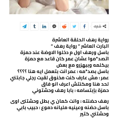
شارك
رواية رهف الحلقة العاشرة
البارت العاشر ” رواية رهف ”
باسل ورهف اول م دخلوا الاوضة عند حمزة
اتصد*موا عشان عمر كان قاعد مع حمزة
بيكلمه وببهزرو مع بعض
باسل بصد*مه : عمر انت بتعمل ايه هنا ؟؟؟؟
عمر : مش عارف كنت مخنوق لقيت رجلي جابتني
لحد هنا ومكنتش اعرف انو فاق
حمزة بإبتسامه : بابا رهف وحشتوني
رهف حضنته : وانت كمان ي بطل وحشتنى اوى
باسل حضنه وعينيه مليانه دموع : حبيب بابي
وحشتني كتير