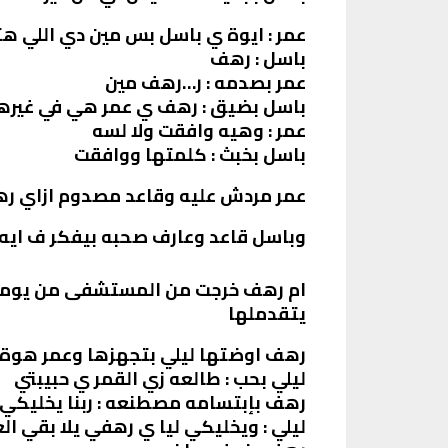
عمر : ايوة ي باسل بس مين دي اللي ه
باسل : رهف
عمر بصدمه : ر…رهف مين
باسل بضيق : رهف ي عمر هي في غيره
عمر : وهيه وافقت ولا لسه
باسل بخبث : كلمتها ووافقت
عمر مردش عليه وقاعد مصدوم ازاي ره
وباسل قاعد وعارف صحبه بيفكر ف اي
ام رهف خرجت من المستشفى من يومين
يتقدملها
رهف اوضتها ليلي بتجهزها وعمر هوة و
ليلي بحب : طالعه زي القمر ي حبيبتي
رهف بإبتسامه مصطنعه : ربنا يخليكي ل
ليلي : ويخليكي ليا ي رهفي يلا بقي ال