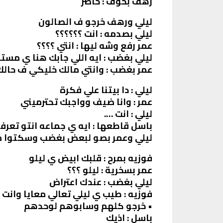
رهف بخوف : حاضر
ليلي ورهف خرجو ف الصالون
ليلي بصدمه : انت ؟؟؟؟؟؟
عمر رفع وشه ليها : انتي ؟؟؟؟
ليلي بغضب : ايه اللي جابك هنا ي مستف
عمر بغضب : وانتي مالك خليكي ف حالك
ليلي : دا بيتنا علي فكرة
عمر : وانا ضيف وواجبك تحترميني
ليلي : انت ….
باسل قاطعها : ايه ي جماعه انتو تعرفو
ليلي وعمر بصو لبعض بغضب وسكتوا
فوزيه بمرح : قلبك ابيض ي ليلو
عمر بسخرية : ليلو ؟؟؟
ليلي بغضب : عندك اعتراض
فوزيه : طيب ي ليلي تعالي معايا وان
• خرجو كلهم وسابوهم لوحدهم
باسل : اذيك