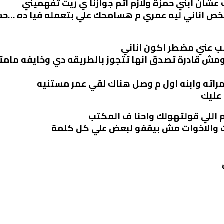
شان ابني حمزة ولازم اتم جوازنا ي ريت تفهميني
 شخص اناني ليه عمري م هسامحك علي بتعمله فيا ده …حس
ب عني مضطر اكون اناني
مش قادرة تصدق انها تتجوز بالطريقه دي وخايفه مامته
راته وابنه اول م وصل هناك لقي عمر مستنيه
عليك
م اللي قولتهولك واحنا ف المكتب
ت والاخوات مش بيقفو لبعض علي كل كلمة