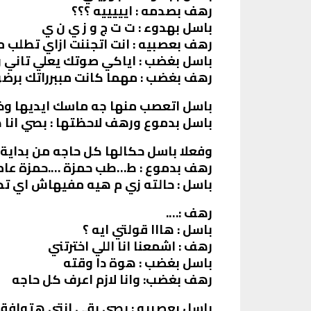
رهف بصدمه : ايييييه ؟؟؟
باسل بهدوء : ت ت ج و ز ي ن ي
رهف بعصبيه : انت اتجننت ازاي تطلب 
باسل بغضب : اياكي صوتك يعلي تاني 
رهف بغضب : مهما كانت مببرراتك بر
باسل اتعصب منها جه ماسك ايديها و
باسل بدموع ورهف لاحظتها : بصي انا 
وفعلا باسل حكالها كل حاجه من بداية ا
رهف بدموع : ط…طب حمزة ….حمزة عامل
باسل : حالته زي م هيه مفيهاش اي ت
رهف :….
باسل : هااا قولتي ايه ؟
رهف : اشمعنا انا اللي اخترتني
باسل بغضب : هوة دا وقته
رهف بغضب: وانا لازم اعرف كل حاجه
باسل بعصبيه : بصي بقي انتي هتوافقي