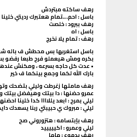
رهف ساكته مبتردش
باسل : احم….تمام هعتبرك رديتي خلينا
رهف ببرود : خلصت
باسل : اه
رهف : تمام يلا نخرج
باسل استغربها بس محطش ف باله شوية
بكره ومش هيعملو فرح طبعا رفضو بس
• عدت كل حاجه بسرعه ، ومكنش عندهم 
بارك الله لكما وجمع بينكما ف خير
رهف مامتها زغرطت وليلي بتضحك وتهز
عمرو حضنها : دا بيتك وهيفضل بيتك 
ليلي بمرح : ابعد يللاااا كدا خلينا احضنها
ليلي : مبروك ي حبيبتي ربنا يسعدك دايم
رهف بإبتسامه : هتزوروني صح
ليلي وعمرو : اكيييييد
رهف بدموع : ماما