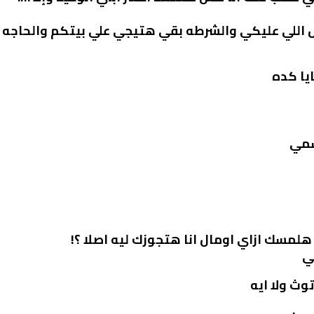
 اللي عليكي والشرطه بقي هتيجي علي بيتكم والحاجه ال
يا كده
سمي
لمسك ازاي اومال انا هتجوزك ليه اصلا ؟!
ي
وث ولا ايه