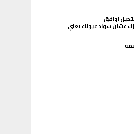
تحيل اوافق
زك عشان سواد عيونك يعني
امه