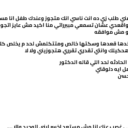
مني طلب زي ده انت ناسي انك متجوز وعندك طفل انا مس
واقعدي عشان تسمعي مببرراتي منا اكيد مش عايز اتجو
ضو مش موافقه
خدها قعدها وسكتها خالص ومتتكلمش لحد م يخلص كل
هحكيلك وانتي تقدري تقرري هتجوزيني ولا لا
لحادثه لحد اللي قاله الدكتور
 ايه دلوقتي
حسن
 غصب عنك انا مش مستعد اخسر ابني الوحيد وإلا ….