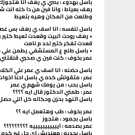
باسل بهدوء : بصي ي رهف انا هتجوزك ع
رهف بعياط : وانا فين من دا كله انت
وطلعت من المكان وهيه بتعيط
باسل لنفسه : انا اسف ي رهف بس غص
• رهف روحت البيت وقعدت تعيط كتير و
قعدت تفكر كتير لحد م نامت
• ‏باسل طلع ع المستشفي يطمن علي م
عمر بخوف : كنت فين ي صحبي قلقتني 
باسل حضنه : انا اسف ي عمر علي الكلا
عمر : متقولش كده ي باسل احنا اخوا
باسل بحب : من يومك شهم ي عمر
عمر : طمني الدكتور قال ايه ؟؟؟؟
باسل اتنهد بحزن وحكاله كل اللي حصل
عمر بخوف : طب وهتعمل ايه ؟؟
باسل بجمود : هتجوز
عمر بصدمه : ايييييييييييه ؟؟؟؟؟؟؟؟؟
باسل بجديه : معنديش اي حل غير كده