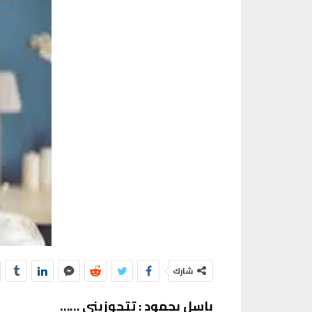
شارك
باسل بجمود : تتجوزيني ……