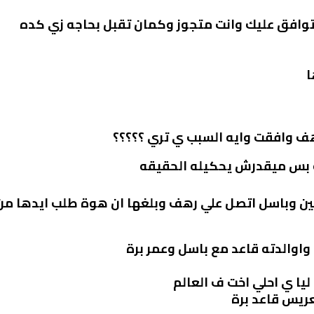
توافق عليك وانت متجوز وكمان تقبل بحاجه زي كده
ا
ف وافقت وايه السبب ي تري ؟؟؟؟؟
ه بس ميقدرش يحكيله الحقيقه
 وباسل اتصل علي رهف وبلغها ان هوة طلب ايدها من 
اوالدته قاعد مع باسل وعمر برة
يا ي احلي اخت ف العالم
عريس قاعد برة