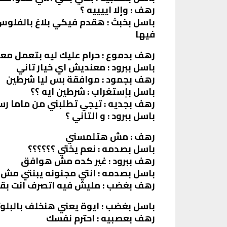
رهف : وإلا اييييه ؟
باسل بخبث : هقدم فيكي بلاغ بالفلوس
فيها
رهف بدموع : حرام عليك ليه بتعمل معا
باسل ببرود : معنديش اي خيار تاني
رهف بجمود : موافقة بس ليا شرطين
باسل بإستغراب : شرطين ايه ؟؟
رهف بجديه : تيجي تطلبني من ماما ر
باسل ببرود : و التاني ؟
رهف : مش هتلمسني
باسل بصدمه : نعم يختي ؟؟؟؟؟؟
رهف ببرود : غير كده مش هوافق
باسل بصدمه : انتي مجنونه يبنتي مش ه
رهف بغضب : مليش فيه اتصرف انت بق
باسل بغضب : ايوة يعني هنخلف بالبلوت
رهف بعصبيه : احترم نفسك