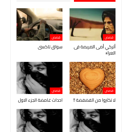
قصص
قصص
ﺃﺗﺮﻛﻲ ﺃﻣﻰ ﺍﻟﻤﺮﻳﻀﺔ ﻓﻰ
سواق تاكسى
ﺍﻟﻌﺮﺍﺀ
قصص
قصص
لا تكثروا من الفضفضة !!
احداث غامضة الجزء الاول