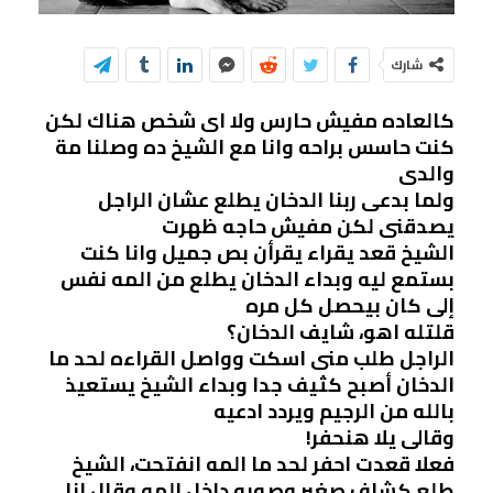
شارك
كالعاده مفيش حارس ولا اى شخص هناك لكن
كنت حاسس براحه وانا مع الشيخ ده وصلنا مة
والدى
ولما بدعى ربنا الدخان يطلع عشان الراجل
يصدقنى لكن مفيش حاجه ظهرت
الشيخ قعد يقراء يقرأن بص جميل وانا كنت
بستمع ليه وبداء الدخان يطلع من المه نفس
إلى كان بيحصل كل مره
قلتله اهو، شايف الدخان؟
الراجل طلب منى اسكت وواصل القراءه لحد ما
الدخان أصبح كثيف جدا وبداء الشيخ يستعيذ
بالله من الرجيم ويردد ادعيه
وقالى يلا هنحفر!
فعلا قعدت احفر لحد ما المه انفتحت، الشيخ
طلع كشاف صغير وصوبه داخل المه وقال انا