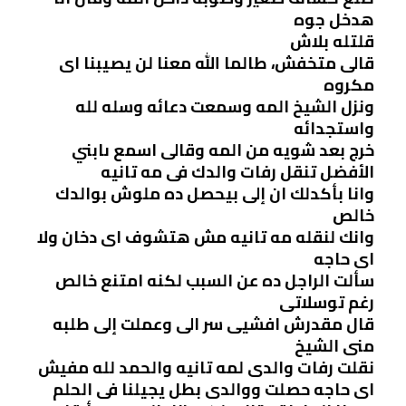
هدخل جوه
قلتله بلاش
قالى متخفش، طالما الله معنا لن يصيبنا اى
مكروه
ونزل الشيخ المه وسمعت دعائه وسله لله
واستجدائه
خرج بعد شويه من المه وقالى اسمع ىابني
الأفضل تنقل رفات والدك فى مه تانيه
وانا بأكدلك ان إلى بيحصل ده ملوش بوالدك
خالص
وانك لنقله مه تانيه مش هتشوف اى دخان ولا
اى حاجه
سألت الراجل ده عن السبب لكنه امتنع خالص
رغم توسلاتى
قال مقدرش افشيى سر الى وعملت إلى طلبه
منى الشيخ
نقلت رفات والدى لمه تانيه والحمد لله مفيش
اى حاجه حصلت ووالدى بطل يجيلنا فى الحلم