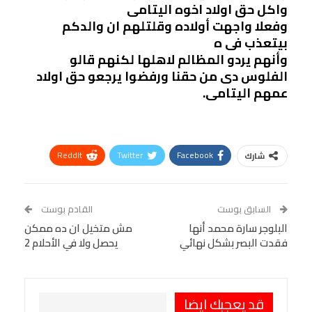
واكل حق اولاد اخوه اليتامى
وفعلا واجهت أولاده وقلتلهم ان والدكم
بيتعذب فى ه
وأنهم يردو المظالم لاهلها لكنهم قالو
الفلوس دى من حقنا ورفضوا يرجعو حق اولاد
عمهم اليتامى.
ReddIt
Twitter
Facebook
شارك
Linkedin
Facebook Messenger
WhatsApp
Telegram
Tumblr
السابق بوست
القادم بوست
البريد الإلكتروني
البلوجر سارة محمد أنها
StumbleUpon
VK
مش متخيل ان ده ممكن
فقدت البصر بشكل نهائي
يحصل ولا في الأحلام 2
Viber
BlackBerry
LINE
Digg
طباعة
OK.ru
Pinterest
قد يعجبك ايضا