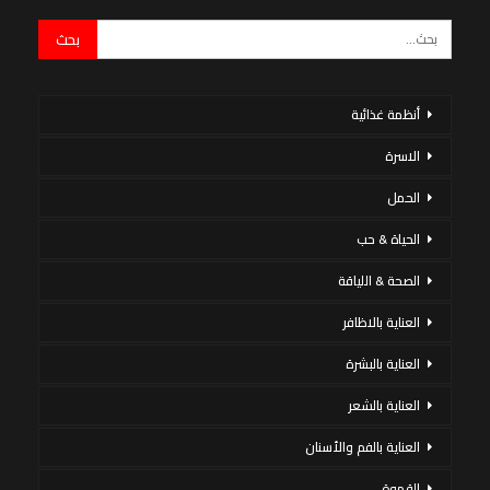
أنظمة غذائية
الاسرة
الحمل
الحياة & حب
الصحة & اللياقة
العناية بالاظافر
العناية بالبشرة
العناية بالشعر
العناية بالفم والأسنان
القهوة