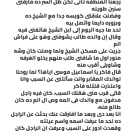
رجعنا المنطقه تانى لكن ظل السر ده مأرقنى
سنين طويله
وفضلت علاقتى كويسه جدا مع الشيخ ده
وبزوره دايما واتصل بيه
لحد ما جيه اليوم إلى ابن الشيخ هاتفنى فيه
وقال إن والده طالب يشوفنى وهو على فراش
الم
جريت على مسكن الشيخ ولما وصلت كان وشه
منور اول ما شافنى طلب منهم يخلو الغرفه
وشاورلى أقرب منه
قال فاكر يا اسماعيل موسى اياها؟ لما روحنا
لوالدك المقابر وانت سألتنى عن السبب وانا
واعتذرت قلتله فاكر
قالى قرب منى هقلك السبب، كان فيه راجل
مدفون مع والدك فى المه وص ال الم ده كان
طالع منه،
انا بعد دى وبعد ما افترقت عنك بحثت عن الراجل
ده لحد ما عرفت اسمه واسم عيلته
وقعدت ادور على السبب وعرفت ان الراجل كان