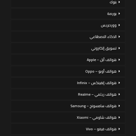
بنوك
بورصة
ووردبريس
الذكاء الاصطناعي
تسويق إلكتروني
هواتف أبل – Apple
هواتف أوبو – Oppo
هواتف إنفينكس – Infinix
هواتف ريلمي – Realme
هواتف سامسونج – Samsung
هواتف شاومي – Xiaomi
هواتف فيفو – Vivo