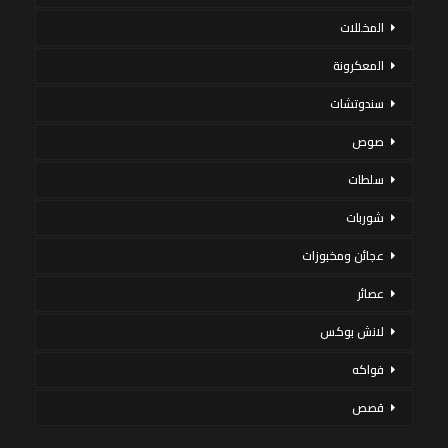
المخللات
المعكرونة
سندوتشات
صوص
سلطات
شوربات
عجائن ومخبوزات
عصائر
لانش بوكس
فواكه
قصص