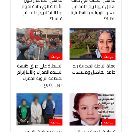
ما هي الأبحاث التي كانت
ما هي التفاصيل حول
تعمل عليها ريم حامد في
الأبحاث التي كانت تقوم
معهد البيولوجيا التكاملية
بها الباحثة ريم حامد في
للخلية؟
فرنسا؟
حوادث
حوادث
وفاة الباحثة المصرية ريم
السيطرة على حريق كنيسة
حامد: تفاصيل وملابسات
السيدة العذراء والأنبا إبرام
بمنطقة الزاوية الحمراء
دون وقوع…
حوادث
حوادث
فاطمة ناعوت جاهزة
جددت محكمة التجمع