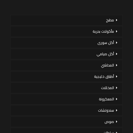
مطبخ
مأكولات بحرية
أكل سورى
أكل صيامي
المحاشي
أطباق خليجية
المخللات
المعكرونة
سندوتشات
صوص
سلطات