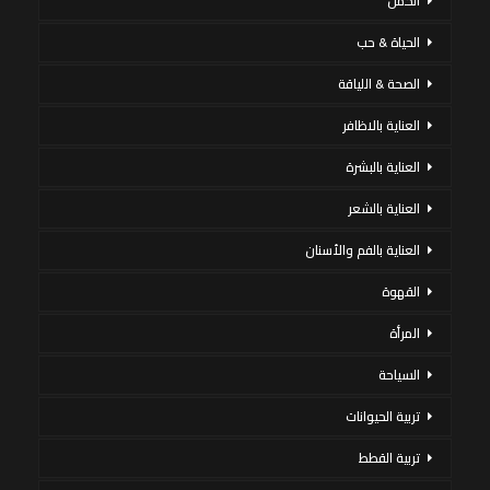
الحمل
الحياة & حب
الصحة & اللياقة
العناية بالاظافر
العناية بالبشرة
العناية بالشعر
العناية بالفم والأسنان
القهوة
المرأة
السياحة
تربية الحيوانات
تربية القطط