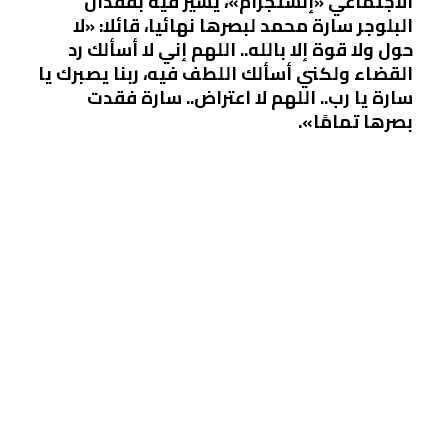
الاجتماعي «إنستجرام»، يشير فيه بفقدان
البلوجر سارة محمد لبصرها نهائيا، قائلا: «لا
حول ولا قوة إلا بالله.. اللهم إني لا أسألك رد
القضاء ولكني أسألك اللطف فيه، ربنا يصبرك يا
سارة يا رب.. اللهم لا اعتراض.. سارة فقدت
بصرها تمامًا».