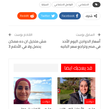
الاجتماعي
التواصل الاجتماعي
السيارة
ReddIt
Twitter
Facebook
شارك
Linkedin
Facebook Messenger
WhatsApp
Telegram
Tumblr
السابق بوست
القادم بوست
البريد الإلكتروني
أسعار الدواجن اليوم الأحد
StumbleUpon
VK
مش متخيل ان ده ممكن
في مصر وتراجع سعر البانيه
يحصل ولا في الأحلام 3
Viber
BlackBerry
LINE
Digg
طباعة
OK.ru
Pinterest
قد يعجبك ايضا
حوادث
حوادث