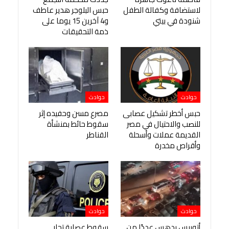
لاستضافة وكفالة الطفل
حبس البلوجر هدير عاطف
شنودة في بيتي
و4 آخرين 15 يوما على
ذمة التحقيقات
حوادث
حوادث
حبس أخطر تشكيل عصابى
مصرع مسن وحفيده إثر
للنصب والاحتيال في مصر
سقوط حائط بمنشأة
القديمة عملات وأسحلة
القناطر
وأقراص مخدرة
حوادث
حوادث
أتوبيس يدهس عددًا من
سقوط عصابة تجار