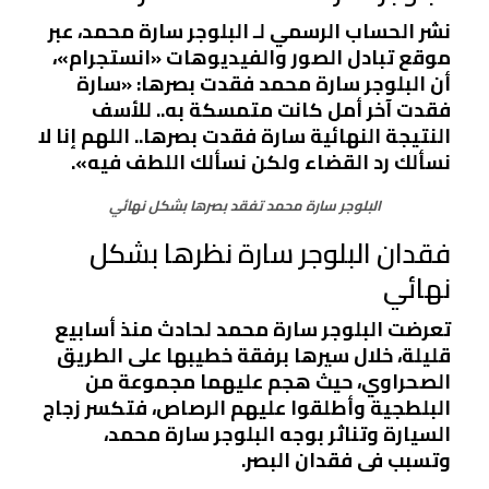
نشر الحساب الرسمي لـ البلوجر سارة محمد، عبر
موقع تبادل الصور والفيديوهات «انستجرام»،
أن البلوجر سارة محمد فقدت بصرها: «سارة
فقدت آخر أمل كانت متمسكة به.. للأسف
النتيجة النهائية سارة فقدت بصرها.. اللهم إنا لا
نسألك رد القضاء ولكن نسألك اللطف فيه».
البلوجر سارة محمد تفقد بصرها بشكل نهائي
فقدان البلوجر سارة نظرها بشكل
نهائي
تعرضت البلوجر سارة محمد لحادث منذ أسابيع
قليلة، خلال سيرها برفقة خطيبها على الطريق
الصحراوي، حيث هجم عليهما مجموعة من
البلطجية وأطلقوا عليهم الرصاص، فتكسر زجاج
السيارة وتناثر بوجه البلوجر سارة محمد،
وتسبب فى فقدان البصر.