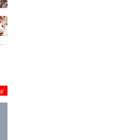
ال
تر