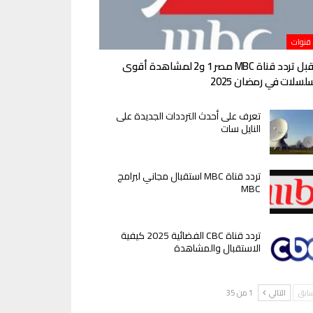
 قنوات
استقبل تردد قناة MBC مصر 1 و2 لمشاهدة أقوى
لسلات في رمضان 2025
تعرف على أحدث الترددات الجديدة على
النايل سات
تردد قناة MBC استقبال مجاني لبرامج
MBC
تردد قناة CBC الفضائية 2025 كيفية
الاستقبال والمشاهدة
سابق
التالي
1 من 35