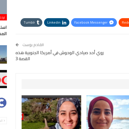
تردد
Tumblr
Linkedin
Facebook Messenger
Redd
StumbleUpon
VK
Digg
طباعة
المس
القادم بوست
روي أحد صيادي الوحوش في أمريكا الجنوبية هذه
القصة 3
ال