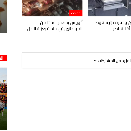
حوادث
 وحفيده إثر سقوط
أتوبيس يدهس عددًا من
ة القناطر
المواطنين في حادث بعزبة النخل
ال
لمزيد من المشاركات