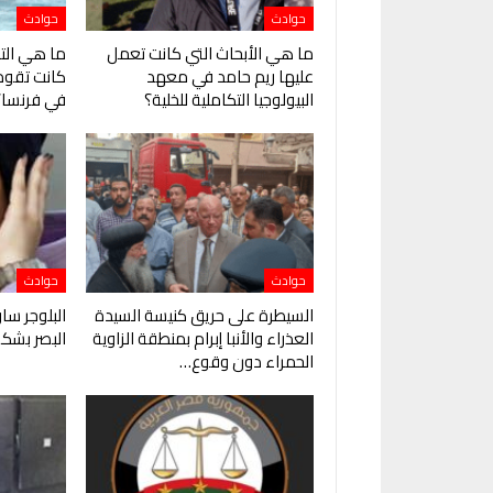
حوادث
حوادث
ما هي الأبحاث التي كانت تعمل
ما هي التف
عليها ريم حامد في معهد
كانت تقوم 
البيولوجيا التكاملية للخلية؟
في فرنسا؟
حوادث
حوادث
السيطرة على حريق كنيسة السيدة
البلوجر سا
العذراء والأنبا إبرام بمنطقة الزاوية
البصر بشك
الحمراء دون وقوع…