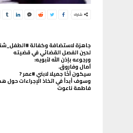
شارك
جاهزة لاستضافة وكفالة #الطفل_شنو
لحين الفصل القضائي في قضيته
ورجوعه بإذن الله لأبويه:
آمال وفاروق.
سيكون أخًا جميلا لابني #عمر ?
وسوف أبدأ في اتخاذ الإجراءات حول هذا
فاطمة ناعوت