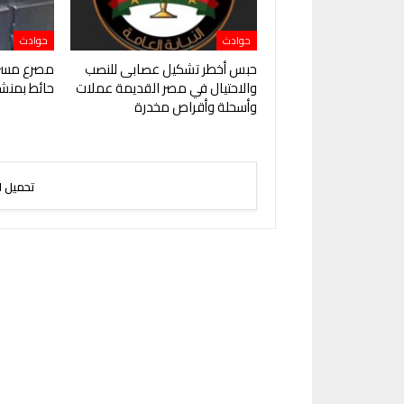
حوادث
حوادث
حبس أخطر تشكيل عصابى للنصب
مصرع مسن
والاحتيال في مصر القديمة عملات
حائط بمنشأ
وأسحلة وأقراص مخدرة
تحميل ا