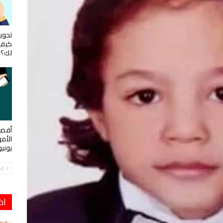
تحويل
كيف 
لك؟
أفضل
الأم
يوني
ال
اخ