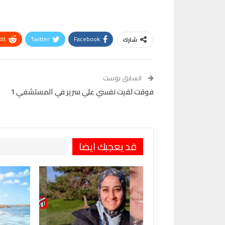
It
Twitter
Facebook
شارك
Telegram
البريد الإلكتروني
Pinterest
OK.ru
السابق بوست
فوقت لقيت نفسي علي سرير في المستشفي 1
قد يعجبك ايضا