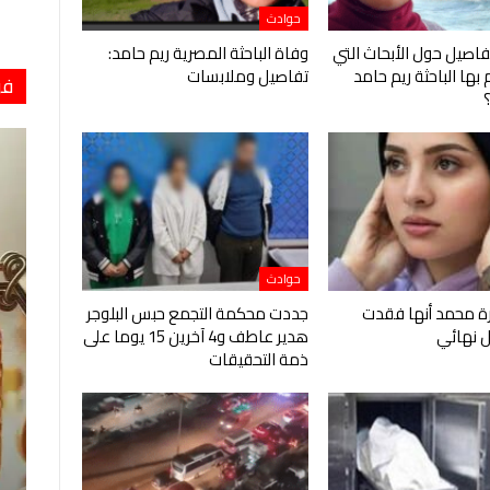
حوادث
اصيل حول الأبحاث التي
وفاة الباحثة المصرية ريم حامد:
بها الباحثة ريم حامد
تفاصيل وملابسات
فو
حوادث
رة محمد أنها فقدت
جددت محكمة التجمع حبس البلوجر
ل نهائي
هدير عاطف و4 آخرين 15 يوما على
ذمة التحقيقات