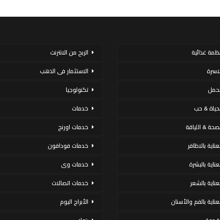
نظمة غذائية
الربح من الانترنت
لاسرة
الاستثمار فى الذهب
لحمل
تكنولوجيا
لحياة & حب
خدمات
لصحة & اللياقة
خدمات اورنج
عناية بالاظافر
خدمات فودافون
لعناية بالبشرة
خدمات وى
لعناية بالشعر
خدمات اتصالات
لعناية بالفم والأسنان
الأبراج اليوم