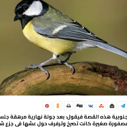
نوبية هذه القصة فيقول: بعد جولة نهارية مرهقة جلست 
صفورة صغيرة كانت تصرخ وترفرف حول عشها في جزع شديد .