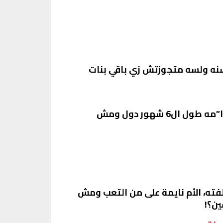
زر ونبي اتجوزني 6 شهور بس..اهلي عايزين يجوزوني لواحد قد ابويا عشان كملت ال20 سنه ولسه متجوزتش زي باقي بنات
مسكت ايدو بسرعه وتكلمت بد”موع وتتر”جاه : ابوس ايدك ي بيه لتتجوزني وانا هعيش ليك خدا”مه طول ال6 شهور دول ومش
فته، الأم نايمة على من التعب ومش
ين؟!