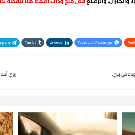
، والجيران، والرضيع
فص ملح وداب.اضغط هنا للقصة كا
legram
Tumblr
Linkedin
Facebook Messenger
Redd
Pinterest
OK.ru
دة في بيتي
روي أحد 