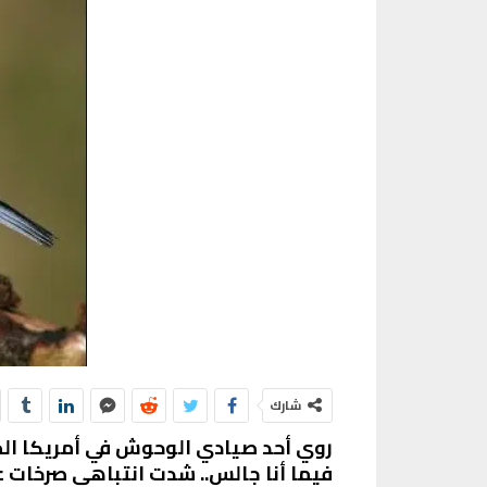
شارك
روي أحد صيادي الوحوش في أمريكا الج
فيما أنا جالس.. شدت انتباهي صرخات ع