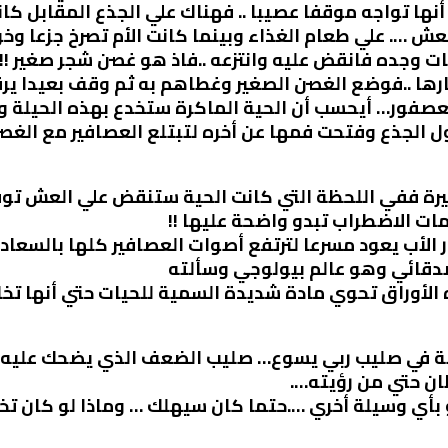
نها تواجه موقفا عصيبا .. فهناك علي الجذع المقابل كا
 …. علي طعام الغذاء وبينما كانت الأم تصرخ جزعا وخوف
 وجده فانقض عليه وانتزعه ..فاذ هو غصن شجر صغير !!!
ها ..فوضع الغصن الصغير وغطاهم به ثم وقف بعيدا يرق
لعصفور… أيحسب أن الحية الماكرة ستخدع بهذه الحيلة و 
حول الجذع وفتحت فمها عن أخره لتبتلع العصافير مع ال
يرة ففي اللحظة التي كانت الحية ستنقض علي العش توق
ت الاضطراب تبدو واضحة عليها !!
الأب يعود مسرعا لترتفع أصوات العصافير كلها بالسعادة ف
صدقائي وهو عالم بيولوجي وسألته
ه الأوراق تحوي مادة شديدة السمية للحيات حتي أنها ت
 في صليب ربي يسوع… صليب الضعف الذي يضحك عليه العال
ن حتي من رؤيته….
 بأي وسيلة أخري ….حتما كان سيهلك … وماذا لو كان تخ