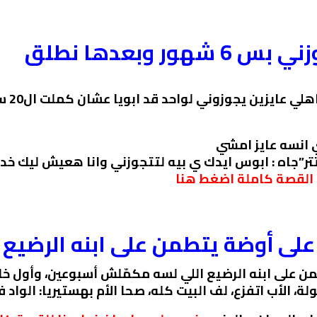
 وبعدها نطلق
_مش به
 انسه عايز امشي
القصة كاملة اضغط هنا
لى أوضة يتطمن على ابنه الرضيع
 على ابنه الرضيع اللي لسه مكمّلش أسبوعين، وأول خل
لة، الأب اتفزع، لف البيت كله، صحا الأم بهستيريا: الواد ف