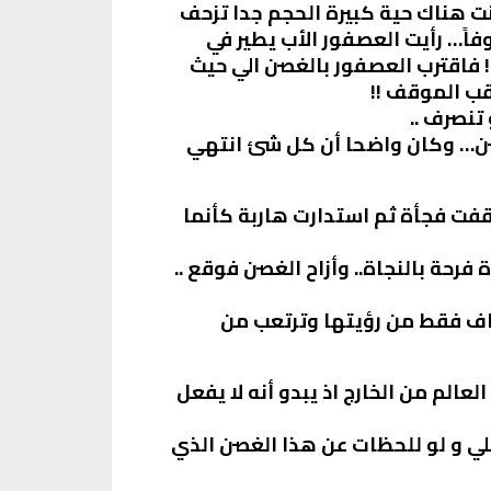
نت هناك حية كبيرة الحجم جدا تزحف
اً… رأيت العصفور الأب يطير في
 فاقترب العصفور بالغصن الي حيث
ب الموقف !!
تنصرف ..
غصن… وكان واضحا أن كل شئ انتهي
فت فجأة ثم استدارت هاربة كأنما
رحة بالنجاة.. وأزاح الغصن فوقع ..
خاف فقط من رؤيتها وترتعب من
م من الخارج اذ يبدو أنه لا يفعل
لي و لو للحظات عن هذا الغصن الذي