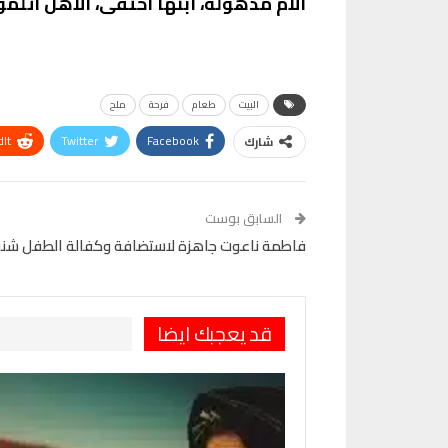
الأم مذهولة، ابنها اختفى، الأهل اتلموا
البيت
طعام
فرحة
ملح
It
Twitter
Facebook
شارك
VK
Digg
طباعة
السابق بوست
فاطمة ناعوت جاهزة لاستضافة وكفالة الطفل شنو
قد يعجبك ايضا