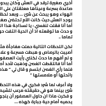
أخري صغيرة ترقد في العش وكان يبدو أ
صاعدة بسرعة وعيناها معلقتان علي العش
الهواء وهو يبحث عن شئ … وبعد لحظات
يوجد العش حيث كانت الأم تحتضن صغار
أما أنا فقلت لنفسي : يا لسذاجة هذا ا
و حدث ما توقعته اذ أن الحية التفت 
تماما ..
لكن اللحظات التالية حملت مفاجأة مث
أصيبت بالرصاص و هبطت مسرعة و علاما
و لم أفهم ما حدث لكنني رأيت العصفور 
أما أنا فالتقطت الغصن وذهبت لأحد أ
فلما رأي الغصن ابتسم و قال لي ” هذ
رائحتها أو ملامستها ”
ولا أعرف لما شرد فكري في هذه اللحظة
شئ بينما هو في حقيقته مرعب للشيطا
و فكرت ماذا ان حاول العصفور أن ينجو
يحميه أمام حية جبارة كهذه …