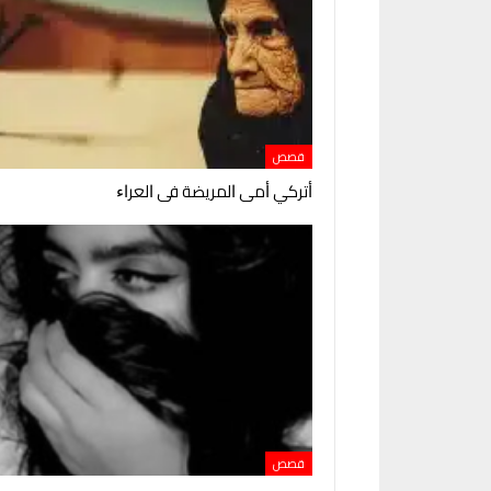
قصص
ﺃﺗﺮﻛﻲ ﺃﻣﻰ ﺍﻟﻤﺮﻳﻀﺔ ﻓﻰ ﺍﻟﻌﺮﺍﺀ
قصص