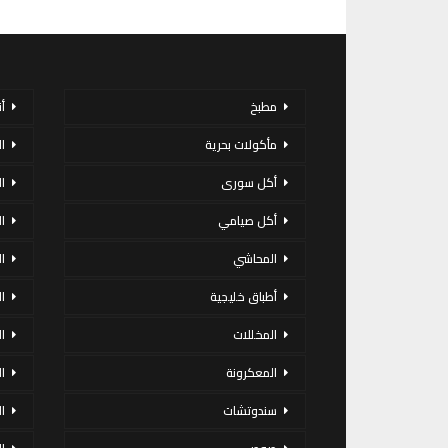
مطبخ
أ
مأكولات بحرية
ا
أكل سورى
ا
أكل صيامي
ا
المحاشي
ا
أطباق خليجية
ال
المخللات
ا
المعكرونة
ا
سندوتشات
ا