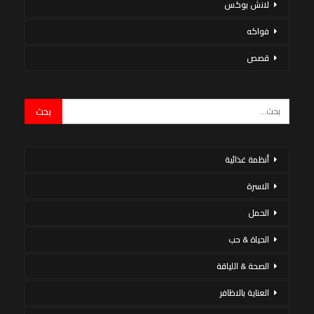
لانش بوكس
فواكه
قصص
أنظمة غذائية
الاسرة
الحمل
الحياة & حب
الصحة & اللياقة
العناية بالاظافر