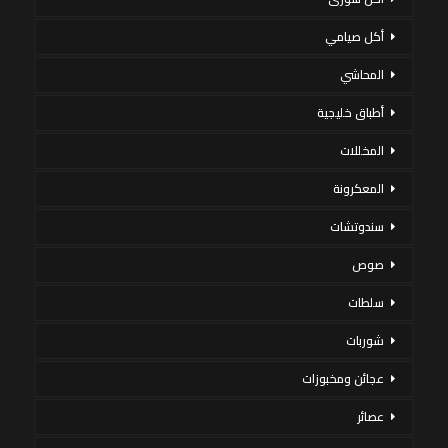
أكل صيامي
المحاشي
أطباق خليجية
المخللات
المعكرونة
سندوتشات
صوص
سلطات
شوربات
عجائن ومخبوزات
عصائر