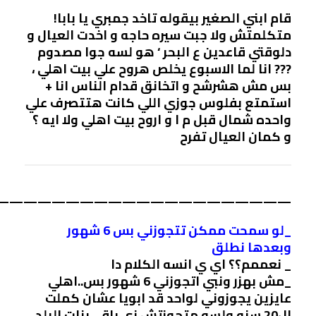
­ ­ ­ ­ ­ ­ ­ ­ ­ ­ ­ ­ ­ ­ ­ ­ ­ ­ ­ ­ ­ ­ ­ ­ ­
قام ابني الصغير بيقوله تاخد جمبري يا بابا!
متكلمتش ولا جبت سيره حاجه و اخدت العيال و
دلوقتي قاعدين ع البحر ‘ هو لسه جوا مصدوم
??? انا لما الاسبوع يخلص هروح علي بيت اهلي ،
بس مش هشرشح و اتخانق قدام الناس انا +
استمتع بفلوس جوزي اللي كانت هتتصرف علي
واحده شمال قبل م ا و اروح بيت اهلي ولا ايه ؟
و كمان العيال تفرح
—————————————————————-
_لو سمحت ممكن تتجوزني بس 6 شهور
وبعدها نطلق
_ نعممم؟؟ اي ي انسه الكلام دا
_مش بهزر ونبي اتجوزني 6 شهور بس..اهلي
عايزين يجوزوني لواحد قد ابويا عشان كملت
ال20 سنه ولسه متجوزتش زي باقي بنات البلد