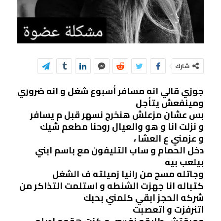
شارك
جوزي قالي انه مسافر أسبوع شغل و انه ضروري
ومينفعش يتأجل
بس عشان مزعلش هنخرج نسهر قبل م يسافر
و نزلت انا و هو والعيال روحنا مطعم شيك
و عزمني ع العشا ،
دخل الحمام و ساب التليفون مع باسم ابني
بيلعب بيه
وجاتله مسچ من رانيا زميلته ف الشغل
كتباله انا جهزت الشنطه و استلمت التذاكر من
شركه الحجز ابقي كلمني بحبك
اتنرفزت و اتعصبت