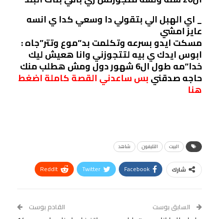
_ اي الهبل الي بتقولي دا وسعي كدا ي انسه
عايز امشي
مسكت ايدو بسرعه وتكلمت بد”موع وتتر”جاه :
ابوس ايدك ي بيه لتتجوزني وانا هعيش ليك
خدا”مه طول ال6 شهور دول ومش هطلب منك
حاجه صدقني
بس ساعدني القصة كاملة اضغط
هنا
البيت
التليفون
شاهد
ReddIt
Twitter
Facebook
شارك
Linkedin
Facebook Messenger
WhatsApp
Telegram
Tumblr
السابق بوست
القادم بوست
البريد الإلكتروني
StumbleUpon
VK