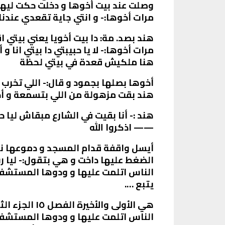
وصلت عند بيت أخوها و دخلت حكت ليهم
مرات أخوها:- و انتي جاية تقعدي عندنا 
هند بصد. مة: دا بيت أخويا يعني بيتي ا
مرات أخوها:- لا يا حبيبتي دا بيتي انا
هنا ملكيش قعدة في بيتي لحظة
أخوها بصلها بجمود و قال:- اللي تخرب ب
هند بقت مزهولة من اللي بتسمعة و أخ
هند :- أنا بقيت في الشارع مبقاش ليا
—— اذكروا الله
أيسل واقفة قدام المسجد و دموعها ناز
الضغط عليها داخت و هي بتقول:- ليا ر
الناس اتلمت عليها و ودوها المستشف
يتبع ….
هي الأولى والأخيرة الفصل ١٥ الجزء الثاني
الناس اتلمت عليها و ودوها المستشف