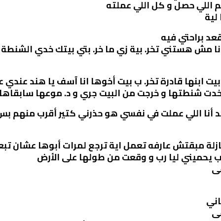
 اللي حصل و كل اللي عملته
لية
قعد براحتي فيه
 و أنا مش هستني تخر. بية زي ما خر. بتي بيتك خدي الشنطة
يت ابنها قادرة تخر. ب بيت أخوها انا آسف يا هند عندي عي
دت شنطتها و خرجت من البيت جري و د. موعها سابقاها
 حد أنا اللي عملت في نفسي هو حذرني كتير أقرب منهم ب
لة مبقتش عارفه تعمل اية ترجع لمرات أبوها عشان تبعه
ب يحميني ليا رب و وقعت من طولها على الأرض
ى
ى