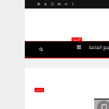
المزيد
يع العامة
قصص