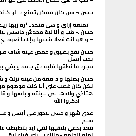
حسن :- بس كان ممكن تمنع دا لو كانت
– تمنعة إزاي و هي متخد.. *رة زيها ز
حسن :- طب و أنا لية محدش حاسس بيا 
– و هو انت فعلاً بتحبها وإلا دا تعود ز
حسن نفخ بضيق و غمض عينه شاف صورة 
بحب أيسل
مجرد ما نطقها قلبه دق جامد و بقي يبص
حسن بصلها و د. معة من عينه نزلت و ش
لكن كان غصب عني أنا كنت موهوم مو
هتأذي ولادها بص لـ بنته و باسها و قا
—— اذكروا الله
عدي شهر و حسن بيدور على أيسل و عند
سلم
قعد يدعي يلاقيها لقي ايد بتطبطب عل
امام الجامع:- مالك يا ابني فيك اية