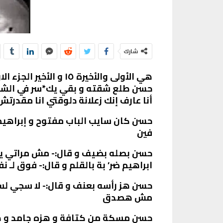
شارك
هي الأولى والأخيرة ١٥ و الأخير الجزء الاول
حسن طلع شقته و بقي يك*سر في الشقة
أنا عارف إنك زعلانة دلوقتي انا مقدر
حسن كان سايب الباب مفتوح و إبراهيم
فين
حسن بصله بضيف و قال:- مش مراتي ي
ابراهيم ضر’ بة بالقلم و قال:- فوق 
حسن هز رأسه بعنف و قال:- لا سجي لس
مش هصدق
حسن مسكة من كتافة و هزه جامد و هو 