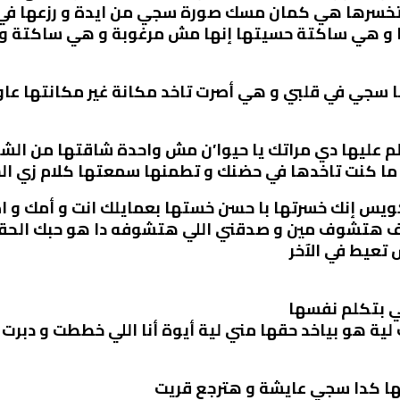
خسرها هي كمان مسك صورة سجي من ايدة و رزعها في ا
ا و هي ساكتة حسيتها إنها مش مرغوبة و هي ساكتة و 
سجي في قلبي و هي أصرت تاخد مكانة غير مكانتها عاوز
تكلم عليها دي مراتك يا حيوا’ن مش واحدة شاقتها من الشا
ا كنت تاخدها في حضنك و تطمنها سمعتها كلام زي ال
 كويس إنك خسرتها با حسن خستها بعمايلك انت و أمك و
 هتشوف مين و صدقني اللي هتشوفه دا هو حبك الحقيق
تعيط في الآخر
ي بتكلم نفسها
لية هو بياخد حقها مني لية أيوة أنا اللي خططت و دب
ها كدا سجي عايشة و هترجع قريت