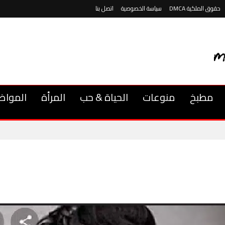
حقوق الملكية DMCA
سياسة الخصوصية
اتصل بنا
مطبخ
منوعات
الحياة & حب
المرأة
المواض