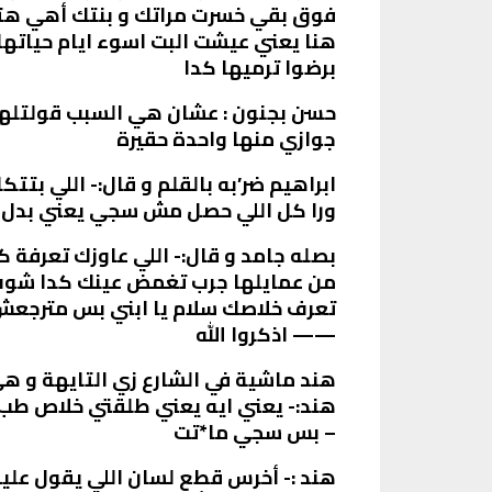
فوق بقي خسرت مراتك و بنتك أهي هت
هنا يعني عيشت البت اسوء ايام حياته
برضوا ترميها كدا
حسن بجنون : عشان هي السبب قولتلها 
جوازي منها واحدة حقيرة
ابراهيم ضر’به بالقلم و قال:- اللي بت
ورا كل اللي حصل مش سجي يعني بدل م
بصله جامد و قال:- اللي عاوزك تعرفة
من عمايلها جرب تغمض عينك كدا شوف
تعرف خلاصك سلام يا ابني بس مترجعش 
—— اذكروا الله
هند ماشية في الشارع زي التايهة و ه
هند:- يعني ايه يعني طلقتي خلاص طب 
– بس سجي ما*تت
هند :- أخرس قطع لسان اللي يقول علي