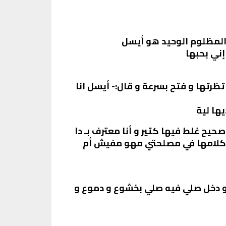
 المظلوم الوحيد هو أيسل
ني بحبها
تها و فتح بسرعة و قال:- أيسل انا
ها لية
يح غلط فيها كتير و أنا معترف بـ دا
 كلامها في مصلحتي مهو مفيش أم
 و دخل صلي فيه صلي بخشوع و دموع و