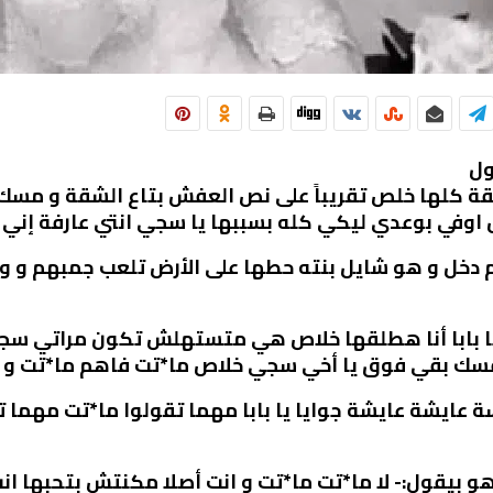
 كلها خلص تقريباً على نص العفش بتاع الشقة و مسك 
تش اوفي بوعدي ليكي كله بسببها يا سجي انتي عارفة إن
 دخل و هو شايل بنته حطها على الأرض تلعب جمبهم و و
ا بابا أنا هطلقها خلاص هي متستهلش تكون مراتي سج
لـ نفسك بقي فوق يا أخي سجي خلاص ما*تت فاهم ما*تت
ة عايشة عايشة جوايا يا بابا مهما تقولوا ما*تت مهما
بيقول:- لا ما*تت ما*تت و انت أصلا مكنتش بتحبها ان