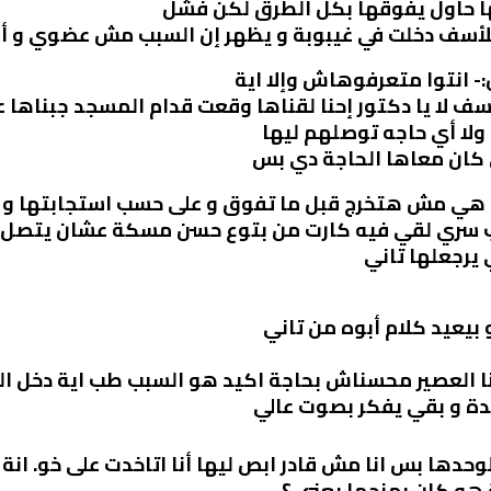
ها حاول يفوقها بكل الطرق لكن فشل
 للأسف دخلت في غيبوبة و يظهر إن السبب مش عضوي و 
- انتوا متعرفوهاش وإلا اية
لأسف لا يا دكتور إحنا لقناها وقعت قدام المسجد جبناها
لا أي حاجه توصلهم ليها
هي كان معاها الحاجة دي بس
سف هي مش هتخرج قبل ما تفوق و على حسب استجابتها و
ب سري لقي فيه كارت من بتوع حسن مسكة عشان يتصل 
يرجعلها تاني
 بيعيد كلام أبوه من تاني
بنا العصير محسناش بحاجة اكيد هو السبب طب اية دخل ال
يدة و بقي يفكر بصوت عالي
دها بس انا مش قادر ابص ليها أنا اتاخدت على خو. انة
 هو كان بمزجها يعني ؟