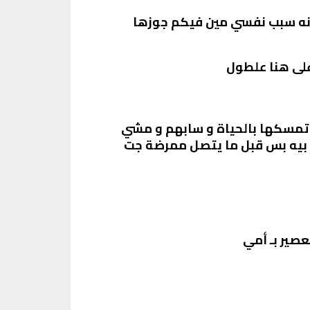
أنه سبب نفسي مين فيكم جوزها
 على هنا علطول
 تمسكها بالحياة و سابهم و مشي
بيه بس قبل ما يتصل ممرضة جت
عصير بـ أمي