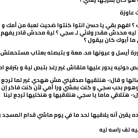
 عاوزة
يك ؟ افهم بقي يا حسن انتوا كنتوا ضحيت لعبة من أمك و
ليه محدش مقدر ولائي لـ سجي ؟ لية محدش قادر يفهم إ
ي ما أبوك كان بيقول ؟
أيسل و عيونها مد. معة و بتبصله بعتاب مستحملش تظر
 حوليه يدور عليها ملقاش غير رغد بتبص لية و بترفع ادي
الها و قال:- هنلقيها صدقيني مش ههدي غير لما ترجع صح
هوم بحب سجي و كنت بمشي ورا أمي لأن كنت فاكر إن
ل:- هتلاقي ماما يا سجي هنلاقيها و هنخليها ترجع لينا
ه يقين أنه يلاقيها لحد ما في يوم ماشي قدام المسجد
يه لف راسه ليه