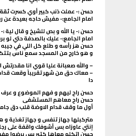
حسن :- عملت ذنب كبير أوي كسرت ثقة 
امام الجامع:- مفيش حاجه بعيدة عن رب
حسن :- يا الله و بص للشيخ و قال لية 
امام الجامع:- عليك بالصدفة حتي لو ب
حسن هز رأسه و طلع كل اللي في جيبه ح
و هو خارج من المسجد سمع ناس بتتك
– والله صعبانة عليا قوي انا مقدرتش ا
– معاك حق من شهر تقريباً وقعت قدام ال
دا
حسن راح ليهم و فهم الموضوع و عرف أ
حسن راح معاهم المستشفى
أول ما وقف قدام الاوضة قلب دق جامد 
متركبلها جهاز تنفس و جهاز تغذية و ه
إنتي عاوزاه بس أشوفك واقفة على رجل
حسن اتكلم معاها كتير بس برضوا مف