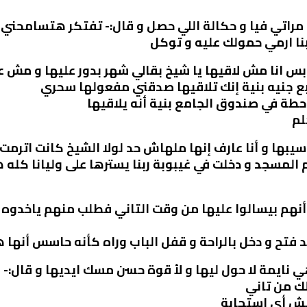
مراتي فيا و حكالة اللي حصل و قال:- تفتكر هتسامحني
نا ارمي حمولك عليه و توكل
:- بس انا مش لاقيها يا شيخ بقالي شهر بدور عليها و مش 
ربع جنيه بنية إنك تلاقيها صدقني مفعولها سحري
طة في صندوق الجامع بنية أنه يلاقيها
لم
سيبها و أنا عارف إنها ملهاش حد لولا الشيخ كانت اترمت
مسجد و دخلت في غيبوبة ربنا يسترها على وليانا كله هيتر
نهم بيسالوا عليها من وقت التاني فطلب منهم ياخدوه
فتح و دخل بالراحة و قفل الباب وراه كأنه حاسس أنها 
ي نايمة لا حول ليها و لأ قوة حسن مسك ايديها و قال:-
ك من تاني
يش أي إستجابة