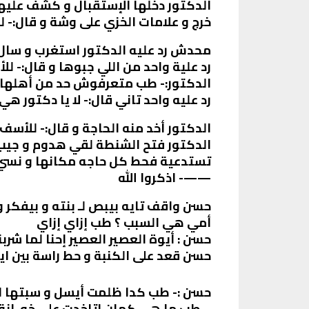
الدكتور دخلها الإستقبال و كشف علي
خرج و علامات الخزي على وشة و قال:-
محدش رد عليه الدكتور استغرب و سال:
رد علية واحد من اللي جبوها و قال:- ل
الدكتور:- طب متعرفوش حد من أهلها و
رد عليه واحد تاني قال:- لا يا دكتور 
الدكتور أخد منه الحاجة و قال:- للأ
الدكتور فتح الشنطة لقي هدوم و جي
تستدعية فحط كل حاجه مكانها و نسي 
——- اذكروا الله
حسن واقف تايه بيبص لـ بنته و بيفكر و
أمي هي السبب ؟ طب إزاي إزاي
حسن : أيوة العصير العصير إحنا لما شر
حسن قعد على الكنبة و حط راسة بين ا
حسن :- طب كدا ظلمت أيسل و سبتها لوح
– طب ما هي كمان اتاخدت على خو. انة