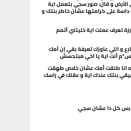
لأرض و قال: صور سجي بتعمل اية
داسة على كرامتها عشان خاطر بنتك و
ة تعرف عملت اية خليتني أتمم
رع و اللي عاوزك تعرفة بقي إن أمك
س*م أنت اية يا اخي مبتحسش
 اه انا طلقت أمك عشان خلاص طهقت
ي بنتك عندك اية و عقلك في راسك
رت بس كل دا عشان سجي