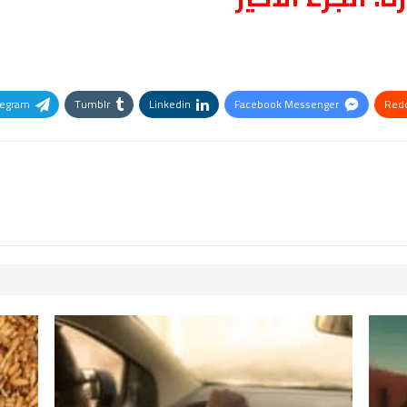
legram
Tumblr
Linkedin
Facebook Messenger
Redd
Pinterest
OK.ru