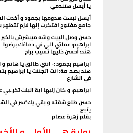
يا أيسل هتندمي
أيسل لبست هدومها بجمود و أخدت الف
جامع مفتوح افتكرت إنها لازم تتطهر بص
حسن وصل الييت وشه ميبشرش بالخير و
ابراهيم: عملتي اللي في دماغك برضوا
هند: أحسن خليها تسيب براح
ابراهيم بجمود :- انتي طالق يا هانم و
هند بصد. مة: انت اتجننت يا ابراهيم 
في الشارع
ابراهيم: و كان زنبها اية البنت تخر..ب
حسن طلع شقته و بقي يك*سر في الشقة
يتبع
بقلم زهرة عصام
رواية هي الأولى و الأخيرة