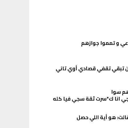
وعي و تمموا جوازهم
شان تبقي تقفي قصادي أوي تاني
هم سوا
جي انا ك*سرت ثقة سجي فيا كله
لت: هو أية اللي حصل