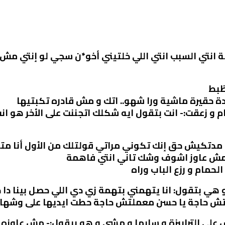
ة انتي السبب انتي اللي خلتيني أخو*ن سجي لو إنتي 
ظبط
حدة حقيرة ماشية ورا شهو.. اتك و مش قادره تكبتيها
 و زعقت:- انت بتقول ايه شكلك اتجننت على الأخر هو انت
 مدتكيش حق إنك تكوني مراتي قولتلك من الأول أنا م
نا مش عاوز اشوف وشك تاني انتي فاهمة
لحمام و رزع الباب وراه
هي بتقول: انا يتهمني بتهمة زي دي اللي حصل بينا دا 
ش حاجة يا حسن معملتش حاجة حطت ايديها على وشها و
على الترابيزة و سابها و مشي و هو بيقول:- مش عاوز