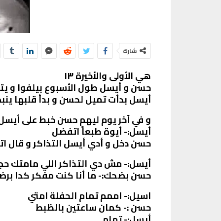
شارك
هي الأولى والأخيرة ١٣
حسن و أيسل طول الأسبوع بيلفوا و يت
أيسل بدأت تميل لحسن و بدأ قلبها ي
و في آخر يوم ليهم حسن خبط على أيسل
أيسل:- أيوة طبعاً اتفضل
حسن دخل و أدي أيسل التذاكر و قال ا
أيسل:- مش دي التذاكر اللي مامتك حج
حسن بضحك:- ما أنا كنت مفكر كدا برضوا
اسيل:- اممم تمام الحفلة امتي
حسن :- كمان ساعتين بالظبط
أيسل:- تمام