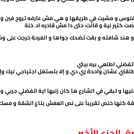
لوس و مشيت في طريقها و هي مش عارفه تروح فين و ت
ت كتير لية و قالت: حتى دا مش قادره اد. خلة
 هند شافته و بقت تضحك جواها و الفرحة خرجت على و
 اتفضلي اطلعي بره بيتي
بتطلقني عشان واحدة زي دي و إلا بتستغل اجتياجي ليك 
ي عليها و تبقي في الشارع ها كان زنبها اية اتفضلي جربي 
 كلها خلص تقريباً على نص العفش بتاع الشقة و مس
. الجزء الأخير