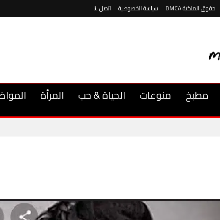
حقوق الملكية DMCA
سياسة الخصوصية
اتصل بنا
مطبخ
منوعات
الحياة & حب
المرأة
المواض