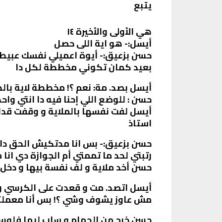
يتبع
هي الأولى والأخيرة ١٤
أيسل:- هو اية اللى حصل
حسن بزعيق:- أيوة اعميلي نفسك عبيط
بعيد كمان تكوني مخططة لكل دا
أيسل بصد. مة: نعم ؟! مخططة لاية بال
حسن : للوضع اللي إحنا فيه دا انتي وا
أيسل لفت نفسها بالملاية و وقفت قدام
استاذ
حسن بزعيق:- بس انا مدتكيش الحق دا
رتبتي لحد ما تممتي أم الجوازة دي ا
حسن أخد ملاية و لف نفسة بيها و دخل ا
أيسل اتصد. مت و قعدت على الكرسي و 
مش عاوز يشوف وشي ؟! بس أنا معملت
حسن خرج من الحمام و ساب ليها فلوس 