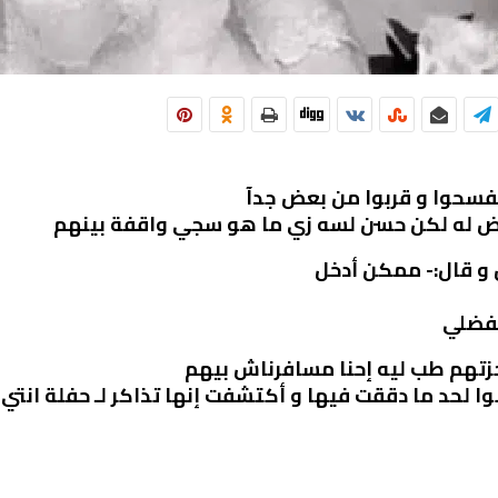
فسحوا و قربوا من بعض جدآ
نبض له لكن حسن لسه زي ما هو سجي واقفة بينهم
 و قال:- ممكن أدخل
تفضلي
زتهم طب ليه إحنا مسافرناش بيهم
 لحد ما دققت فيها و أكتشفت إنها تذاكر لـ حفلة انتي ا