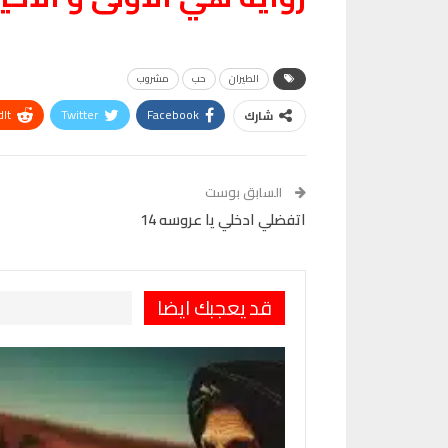
الطيران
حب
مشروب
It
Twitter
Facebook
شارك
VK
Digg
طباعة
السابق بوست
اتفضلي ادخلي يا عروسه 14
قد يعجبك ايضا