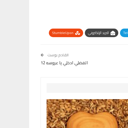
Te
البريد الإلكتروني
StumbleUpon
القادم بوست
اتفضلي ادخلي يا عروسه 12