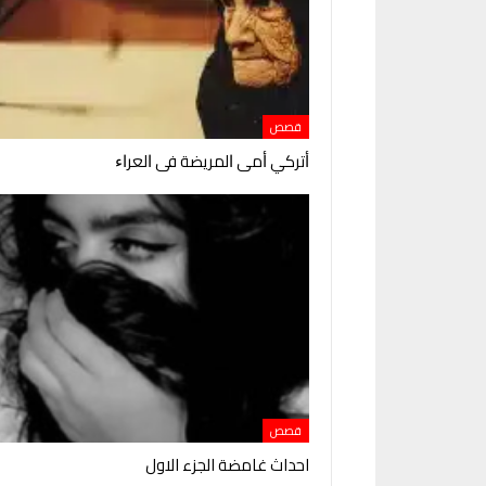
قصص
ﺃﺗﺮﻛﻲ ﺃﻣﻰ ﺍﻟﻤﺮﻳﻀﺔ ﻓﻰ ﺍﻟﻌﺮﺍﺀ
قصص
احداث غامضة الجزء الاول