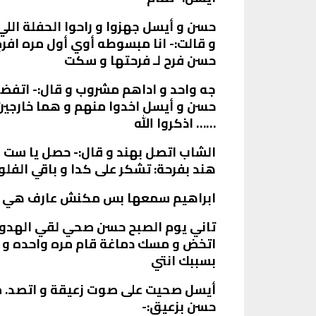
حسن و أيسل جهزوا و راحوا الحفلة الل
و قالت:- انا مبسوطه أوي أول مره افرح
حسن فرح لـ فرحتها و سكت
جه واحد و اداهم مشروب و قال:- اتفضل
حسن و أيسل اخدوا منهم و هما خارجين 
…… اذكروا الله
الشاب اتصل بهند و قال:- حصل يا ست 
هند بفرحة: تشكر على كدا و باقي الفل
ابراهيم سمعها بس مكنش عارف هي بتت
تاني يوم الصبح حسن صحي لقي الهدوم
اتخض و مسك دماغة قام مره واحده و ه
بسببك انتي
أيسل صحيت على صوت زعيقة و اتصد. مت
حسن بزعيق:-