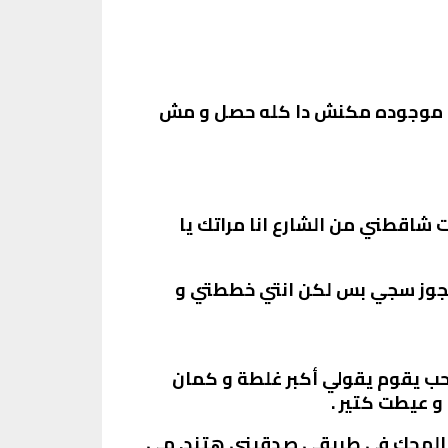
مش موجوده مكنش دا كله حصل و مش
 شاقطني من الشارع انا مراتك يا
تجوز سجي بس لكن انتي خططتي و
حب يقوم يقولي أكبر غلطة و كمان
 عيطت كتير .
ه المحك في طريقي صدقيني هتند. مي