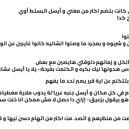
ي كانت بتضم اكتر من مغني و أيسل اتبستط أوي
 كدا
وا
و شربوه و بمجرد ما وصلوا الشاليه كانوا غايبين عن ال
الكل و زمانهم دلوقتي هايصين مع بعض
وس هحولها ليك بكره و اتكلمت بفرحة:- يلا يا أيسل ع
كلم عن اية قرر يصبر لحد ما يفهم
 في كل مكان و أيسل جنبه عريا’نة يدوب ملاية مغطيا
و بيقول بزعيق:- إزاي دا حصل لا مش ممكن انا خنت س
 من منظرهم و اتصد. مت اكتر من اتهام حسن ليها و قا