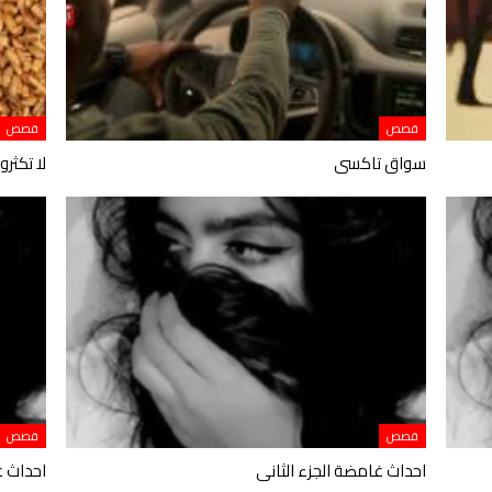
قصص
قصص
سواق تاكسى
لا تكثر
قصص
قصص
احداث غامضة الجزء الثانى
احداث غ