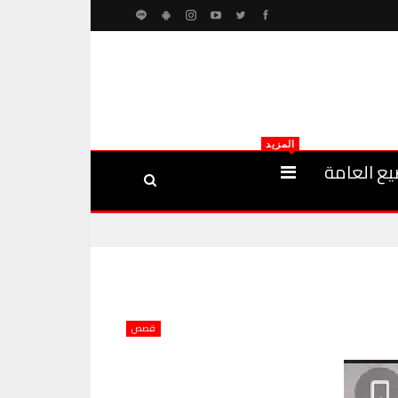
المزيد
يع العامة
قصص