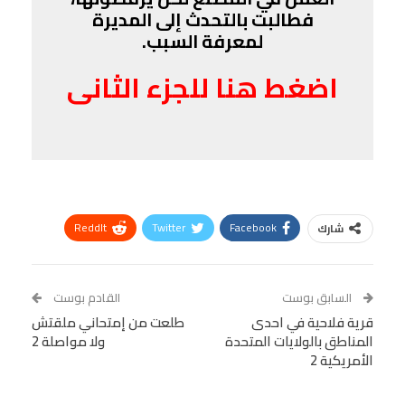
فطالبت بالتحدث إلى المديرة
لمعرفة السبب.
اضغط هنا للجزء الثانى
ReddIt
Twitter
Facebook
شارك
Linkedin
Facebook Messenger
WhatsApp
Telegram
Tumblr
السابق بوست
القادم بوست
البريد الإلكتروني
قرية فلاحية في احدى
StumbleUpon
VK
طلعت من إمتحاني ملقتش
المناطق بالولايات المتحدة
ولا مواصلة 2
Viber
BlackBerry
LINE
Digg
الأمريكية 2
طباعة
OK.ru
Pinterest