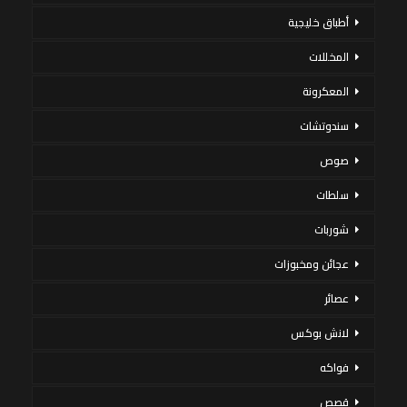
أطباق خليجية
المخللات
المعكرونة
سندوتشات
صوص
سلطات
شوربات
عجائن ومخبوزات
عصائر
لانش بوكس
فواكه
قصص