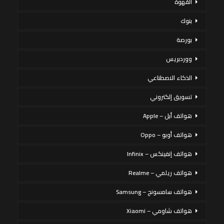
القهوة
بنوك
بورصة
ووردبريس
الذكاء الاصطناعي
تسويق إلكتروني
هواتف أبل – Apple
هواتف أوبو – Oppo
هواتف إنفينكس – Infinix
هواتف ريلمي – Realme
هواتف سامسونج – Samsung
هواتف شاومي – Xiaomi