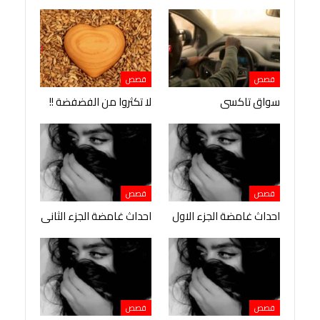
قصص
قصص
سواق تاكسى
لا تكثروا من الفضفضة !!
قصص
قصص
احداث غامضة الجزء الاول
احداث غامضة الجزء الثانى
قصص
قصص