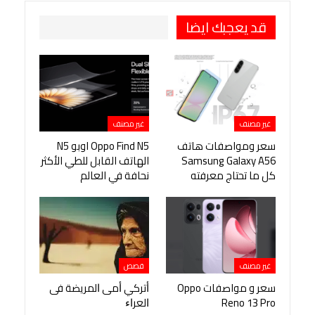
قد يعجبك ايضا
غير مصنف
غير مصنف
سعر ومواصفات هاتف
Oppo Find N5 اوبو N5
Samsung Galaxy A56
الهاتف القابل للطي الأكثر
كل ما تحتاج معرفته
نحافة في العالم
غير مصنف
قصص
سعر و مواصفات Oppo
ﺃﺗﺮﻛﻲ ﺃﻣﻰ ﺍﻟﻤﺮﻳﻀﺔ ﻓﻰ
Reno 13 Pro
ﺍﻟﻌﺮﺍﺀ