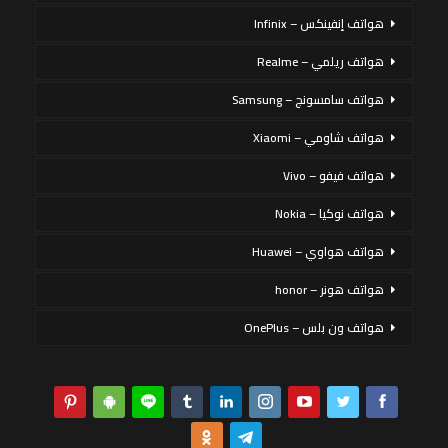
هواتف إنفينكس – Infinix
هواتف ريلمي – Realme
هواتف سامسونج – Samsung
هواتف شاومي – Xiaomi
هواتف فيفو – Vivo
هواتف نوكيا – Nokia
هواتف هواوي – Huawei
هواتف هونر – honor
هواتف ون بلس – OnePlus