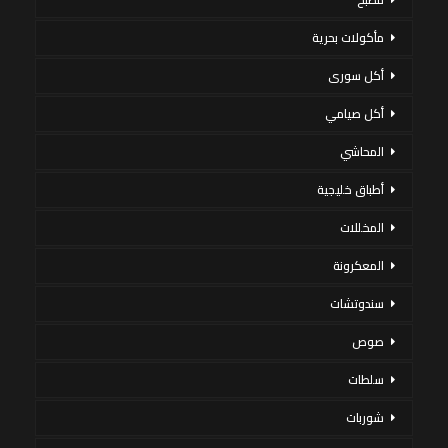
مأكولات بحرية
أكل سورى
أكل صيامي
المحاشي
أطباق خليجية
المخللات
المعكرونة
سندوتشات
صوص
سلطات
شوربات