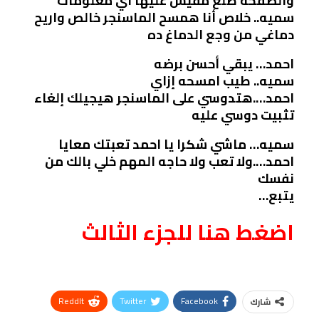
والصفحة طلع مفيش عليها أي معلومات
سميه.. خلاص أنا همسح الماسنجر خالص واريح
دماغي من وجع الدماغ ده
احمد… يبقي أحسن برضه
سميه.. طيب امسحه إزاي
احمد….هتدوسي على الماسنجر هيجيلك إلغاء
تثبيت دوسي عليه
سميه… ماشي شكرا يا احمد تعبتك معايا
احمد….ولا تعب ولا حاجه المهم خلي بالك من
نفسك
يتبع…
اضغط هنا للجزء الثالث
ReddIt
Twitter
Facebook
شارك