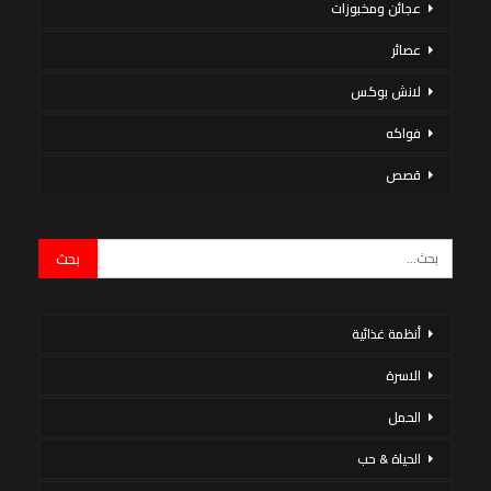
عجائن ومخبوزات
عصائر
لانش بوكس
فواكه
قصص
أنظمة غذائية
الاسرة
الحمل
الحياة & حب