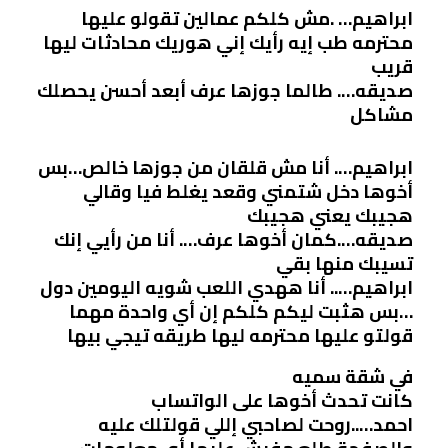
ابراهيم… .مش كلكم عمالين تقولو عليها
محترمه طب إيه رأيك إني هوريك محادثات ليها
قريب
صديقه…. طالما جوزها عرف أبعد أحسن يحصلك
مشاكل
ابراهيم…. أنا مش قلقان من جوزها خالص…بس
أخوها دخل شتمني وقعد يغلط فيا وقالي
هجيبك يعني هجيبك
صديقه….كمان أخوها عرف…. أنا من رأيي إنك
تسيبك منها بقي
ابراهيم….. أنا ههدي اللعب شويه اليومين دول
…بس هثبت ليكم كلكم إن أي واحدة مهما
قولتو عليها محترمه ليها طريقه تيجي بيها
في شقة سميه
كانت تحدث أخوها على الواتساب
احمد…..روحت لصاحبي إللي قولتلك عليه