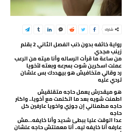
شارك
رواية خائفه بدون ذنب الفصل الثاني 2 بقلم
زينب مجدي
من ساعة ما قرأت الرساله وأنا ميته من الرعب
عملت اسكرين شوت بسرعه وبعته لأخويا
رد وقالي متخافيش هو بيهددك بس علشان
تردي عليه
هو ميقدرش يعمل حاجه متقلقيش
اطمنت شويه بعد ما اتكلمت مع أخويا.. واكتر
حاجه مطمناني إن جوزي واخويا عارفين كل
حاجه
عدا الوقت عليا ببطئ شديد وأنا خايفه…مش
عارفه أنا خايفه ليه.. أنا معملتش حاجه علشان