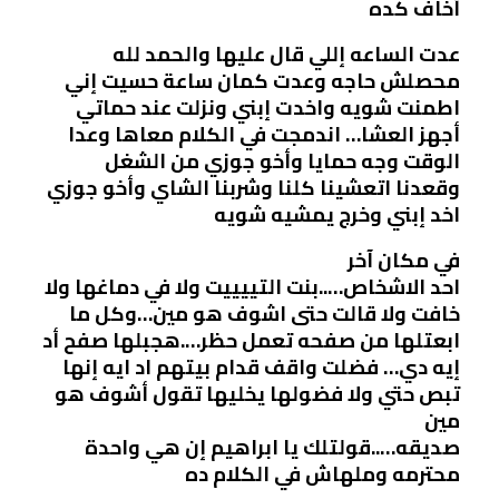
أخاف كده
عدت الساعه إللي قال عليها والحمد لله
محصلش حاجه وعدت كمان ساعة حسيت إني
اطمنت شويه واخدت إبني ونزلت عند حماتي
أجهز العشا… اندمجت في الكلام معاها وعدا
الوقت وجه حمايا وأخو جوزي من الشغل
وقعدنا اتعشينا كلنا وشربنا الشاي وأخو جوزي
اخد إبني وخرج يمشيه شويه
في مكان آخر
احد الاشخاص…..بنت التييييت ولا في دماغها ولا
خافت ولا قالت حتى اشوف هو مين…وكل ما
ابعتلها من صفحه تعمل حظر….هجبلها صفح أد
إيه دي… فضلت واقف قدام بيتهم اد ايه إنها
تبص حتي ولا فضولها يخليها تقول أشوف هو
مين
صديقه…..قولتلك يا ابراهيم إن هي واحدة
محترمه وملهاش في الكلام ده