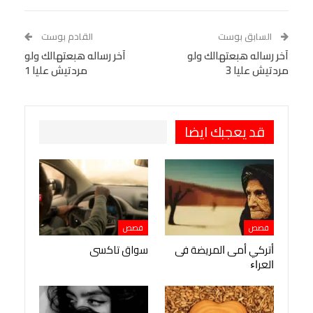
Linkedin
Facebook Messenger
WhatsApp
Telegram
Tumblr
السابق بوست
القادم بوست
البريد الإلكتروني
آخر رساله هبعتهالك ولو
StumbleUpon
VK
آخر رساله هبعتهالك ولو
مردتيش عليا 3
مردتيش عليا 1
Viber
BlackBerry
LINE
Digg
طباعة
OK.ru
Pinterest
قد يعجبك ايضا
قصص
قصص
ﺃﺗﺮﻛﻲ ﺃﻣﻰ ﺍﻟﻤﺮﻳﻀﺔ ﻓﻰ
سواق تاكسى
ﺍﻟﻌﺮﺍﺀ