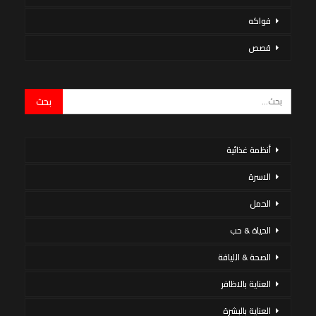
فواكه
قصص
أنظمة غذائية
الاسرة
الحمل
الحياة & حب
الصحة & اللياقة
العناية بالاظافر
العناية بالبشرة