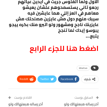
الأول ولما الفلوس جريت في ايدين عيالهم
رجعو تاني يستسمحوهم علشان يعيشو
معاهم في العز إللي هما عايشين فيه
سيبك منهم دول مش عايزين مصلحتك مش
عايزينك ناجح ومشهور ولو اتبرو منك بكره ييجو
يبوسو إيدك لما تنجح
يتبع….
اضغط هنا للجزء الرابع
محافظة
ReddIt
Twitter
Facebook
شارك
Linkedin
Facebook Messenger
WhatsApp
Telegram
Tumblr
السابق بوست
القادم بوست
البريد الإلكتروني
آخر رساله هبعتهالك ولو
StumbleUpon
VK
آخر رساله هبعتهالك ولو