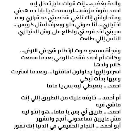
والدة بغضب…. إنت قولت عايز تدخل إيه
احمد بقوة مزيفه….لو سمحت يا بابا ده هدفي
ومتحاولش إنك تلغي شخصيتي ده قراري وده
اختياري… أنا صوتي حلو وبعرف أمثل كويس…
سيبني اخد فرصتي واطلع على وش الدنيا زي
الناس إللي طلعت
وفجأة سمعو صوت ارتطام شئ في الارض…
وكانت أم أحمد فقدت الوعي بعدما سمعت
كلام ولدها
اسرعو إليها يحاولون افاقتها… وبعدما استردت
وعيها بدأت تبكي
احمد…. بتعيطي ليه بس يا ماما
أم أحمد…. خايفه عليك من الطريق إللي إنت
ماشي فيه
احمد…. طريق أي بس يا ماما…هو إنتو ليه
مش عايزين تساعدوني أنجح واتشهر
أبو أحمد…. النجاح الحقيقي في الدنيا إنك تفوز