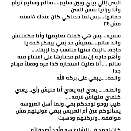
السن إللي بيني وبين سليم…. سالم وسليم توأم
وأنا ورانيا نفس السن
حماتها….بس لما خدناكي كان عندك ١٨سنه
مش ٢٤
سميه….بس هي كملت تعليمها وأنا مكملتش
والد سالم…..مفيش حد بقي بيفكر كده يا
حاجه….البنت سنها مناسب جدا لإبنك….
وأهم حاجه إن سالم مختارها على اقتناع منه
سالم….. أنا صليت استخاره كذا مره وفعلاً مرتاح
جدا
والدة…..يبقي على بركة الله
والدته….. يعني ايه يعني أنا مليش رأي…يعني
كلمتي ملهاش لازمه….
طيب روحو لوحدكم بقي ولما أهل العروسه
يسألوكم فين أم العريس يبقي قوليلهم مش
موافقه…وتركتهم وذهبت
كان احمد في الشارع هو وأحد أصدقائه