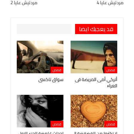
مردتيش عليا 4
مردتيش عليا 2
Viber
BlackBerry
LINE
Digg
طباعة
OK.ru
Pinterest
قد يعجبك ايضا
قصص
قصص
ﺃﺗﺮﻛﻲ ﺃﻣﻰ ﺍﻟﻤﺮﻳﻀﺔ ﻓﻰ
سواق تاكسى
ﺍﻟﻌﺮﺍﺀ
قصص
قصص
لا تكثروا من الفضفضة !!
احداث غامضة الجزء الاول