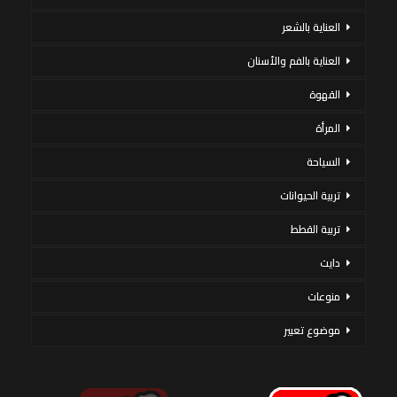
العناية بالشعر
العناية بالفم والأسنان
القهوة
المرأة
السياحة
تربية الحيوانات
تربية القطط
دايت
منوعات
موضوع تعبير