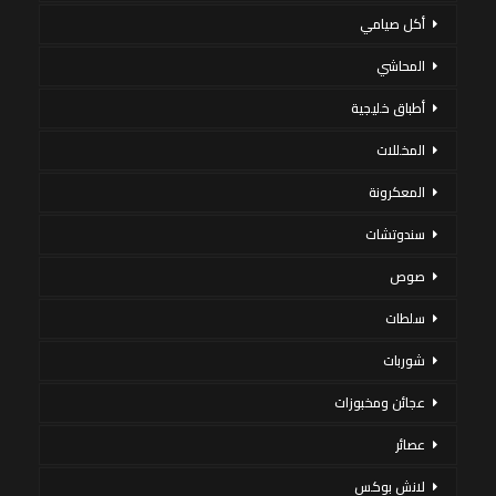
أكل صيامي
المحاشي
أطباق خليجية
المخللات
المعكرونة
سندوتشات
صوص
سلطات
شوربات
عجائن ومخبوزات
عصائر
لانش بوكس