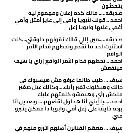
يتحدثون
صديقه….. مالك كده زعلان ومهموم ليه
احمد….قولت لأبويا وأمي إني عايز أمثل وأمي
أغمي عليها وابويا زعل
صديقه…..مين إللي قالك تقولهم دلوقتي…كنت
استنيت لحد ما نقدم ونحطهم قدام الأمر
الواقع
احمد….نحطهم قدام الأمر الواقع إزاي يا سيف
مينفعش
سيف…. طيب طالما عرفو مش هيسبوك في
حالك وهيخلوك تغير رأيك….وكأنك عيل صغير
ملكش رأي وهيمشو كلمتهم عليك
احمد…..يا إبني أنا هحاول اقنعهم…. وبعدين أنا
برده خايف على زعل أمي وابويا دا ممكن يتبرو
مني
سيف…. معظم الفنانين أهلهم اتبرو منهم في