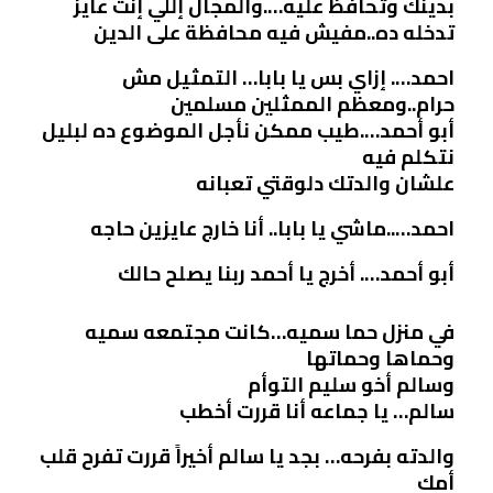
بدينك وتحافظ عليه….والمجال إللي إنت عايز
تدخله ده..مفيش فيه محافظة على الدين
احمد…. إزاي بس يا بابا… التمثيل مش
حرام..ومعظم الممثلين مسلمين
أبو أحمد….طيب ممكن نأجل الموضوع ده لبليل
نتكلم فيه
علشان والدتك دلوقتي تعبانه
احمد…..ماشي يا بابا.. أنا خارج عايزين حاجه
أبو أحمد…. أخرج يا أحمد ربنا يصلح حالك
في منزل حما سميه…كانت مجتمعه سميه
وحماها وحماتها
وسالم أخو سليم التوأم
سالم… يا جماعه أنا قررت أخطب
والدته بفرحه… بجد يا سالم أخيراً قررت تفرح قلب
أمك