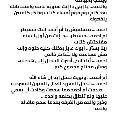
ويلعب بالهاتف
والدته… يا إبني دا إنت سنويه عامه وامتحاناتك
بعد كام يوم قوم أمسك كتاب وذاكر كلمتين
ينفعوك
احمد…. متقلقيش يا أم أحمد إبنك مسيطر
ام احمد….مسيطر…..دا إنت من أول السنه
مفتحتش كتاب
ربنا يستر… أبوك عايز يدخلك كليه حلوه وإنت
مش مساعده ولا بتذاكر خالص
احمد…. أنا خلاص أخترت المجال إللي هدخله..
ومش محتاج مجموع كبير
أم أحمد… ونويت تدخل إيه إن شاء الله
احمد….هدخل المعهد العالي للفنون المسرحية
….صدمت أم أحمد مما سمعت وكادت أن يغمي
عليها ولم تنطق بكلمه واحده…
وخرج والده من الغرفه بعدما سمع ماقاله
والده