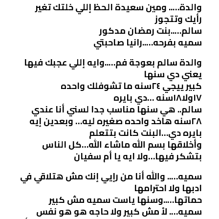
والدة….. ومين سعيدة الحظ إللي خلتك تغير
رأيك وتتجوز
سالم…..بنت رمضان مدكور
سميه بفرحه…..رانيا صاحبتي
والدة سالم بعوجة فم…..وايه إللي عجبك فيها
يعني دي سنها
كبير ييجي ٢٤سنه ما تشوفلك واحده
١٧ولا١٨سنه …دي بايره
سالم.. هي سنها مناسب جدا لسني أنا عندي
٢٨سنه هاخد واحده صغيره ليه… وبعدين إيه
بايره دي…البنت كانت بتتعلم
وأخلاقها بسم الله ماشاء الله…كل الناس
بتشكر فيها…ولا ايه يا أم سفيان
سميه….. والله أنا من رإيي إنك مش هتلاقي في
ادبها ولا احترامها
حماتها…..وسنها ياست سميه مش كبير
سميه…. لأ مش كبير ولا حاجه هو هو نفس