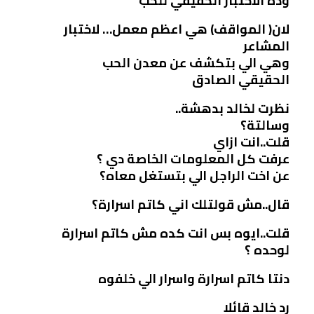
وده الاختبار الحقيقي للحب
لان( المواقف) هي اعظم معمل… لاختبار
المشاعر
وهي الي بتكشف عن معدن الحب
الحقيقي الصادق
نظرت لخالد بدهشة..
وسالتة؟
قلت..انت ازاي
عرفت كل المعلومات الخاصة دي ؟
عن اخت الراجل الي بتستغل معاه؟
قال..مش قولتلك اني كاتم اسرارة؟
قلت..ايوه بس انت كده مش كاتم اسرارة
لوحده ؟
دنتا كاتم اسرارة واسرار الي خلفوه
رد خالد قائلا