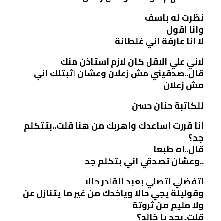
نظرت له باسف
وانا اقول
لا انا عارفة اني غلطانة
لاني علي الاقل كان لازم استاذن منك
قال..صدقيني مش زعلان وعشان اثبتلك اني
مش زعلان
للكاتبة حنان حسن
انا قررت اساعدك واهربك من هنا قلت..بتتكلم
جد؟
قال..اه طبعا
..وعشان تصدقي اني بتكلم جد
اتفضلي اتصلي بعبد القادر حالا
وقوليلة يجي حالا وياخدك من غير ما يتنازل عن
ولا مليم من ثروتة
قلت..بجد يا خالد؟