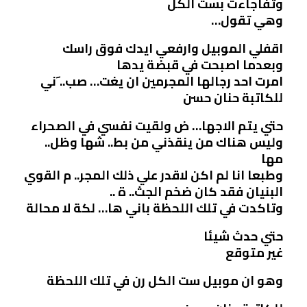
وتفاجاءت بست الكل
وهي تقول…
اقفلي الموبيل وارفعي ايدك فوق راسك
وبعدما اصبحت في قبضة يدها
امرت احد رجالها المجرمين ان يغت… صب.. َني
للكاتبة حنان حسن
حتي يتم الاجها… ض ولقيت نفسي في الصحراء
وليس هناك من ينقذني من بط.. شها وظل..
مها
وطبعا انا لم اكن لاقدر علي ذلك المجر.. م القوي
البنيان فقد كان ضخم الجث.. ة ..
وتاكدت في تلك اللحظة باني ها… لكة لا محالة
حتي حدث شيئا
غير متوقع
وهو ان موبيل ست الكل رن في تلك اللحظة