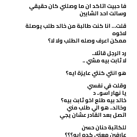
فا حبيت اتاكد ان ما وصلني كان حقيقي
وسالت احد الشابين
قلت… انا كنت طالبة من خالد طلب يوصلة
لاخوه
ممكن اعرف وصله الطلب ولا لا؟
رد الرجل قائلا..
لا ثابت بيه مشي ..
هو انتي كنتي عايزة ايه؟
وقلت في نفسي
يا نهار اسو.. د
خالد بيه طلع اخو ثابت بيه؟
وخالد.. هو الي طلب مني
اتصل بعد القادر عشان يجي
للكاتبة حنان حسن
عارفين معني كده ايه؟؟؟