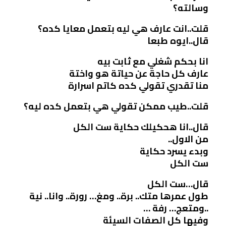
وسالته؟
قلت..انت عارف هي ليه بتعمل معايا كده؟
قال..ايوه طبعا
انا بحكم شغلي مع ثابت بيه
عارف كل حاجة عن حياتة هو واختة
منا تقدري تقولي كده كاتم اسرارة
قلت..طيب ممكن تقولي هي بتعمل كده ليه؟
قال..انا هحكيلك حكاية ست الكل
من الاول..
وبدء يسرد حكاية
ست الكل
قال…ست الكل
طول عمرها متك.. برة.. ومغ… رورة.. وانا.. نية
..ومتعج… رفة …
وفيها كل الصفات السيئة