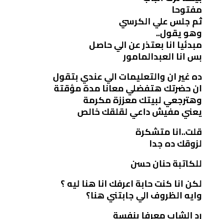
مفتوحا
ثم جلس علي الكرسي
وهو يقول..
مبدئيا انا بعتذر عن الي حاصل
بس انا العبدالمامور
ده غير ان والتعليمات الي عندي بتقول
ان حضرتك هتفضلي معانا مدة مؤقتة
وهترجعي لبيتك معززة مكرمة
يعني مفيش داعي لقلقك خالص
قلت..انا متشكرة
لزوقك ده جدا
للكاتبة حنان حسن
لكن انا كنت حابة اعرفك انا هنا ليه ؟
وايه الظروف الي جابتني هنا؟
رد الشاب معرفا بنفسة