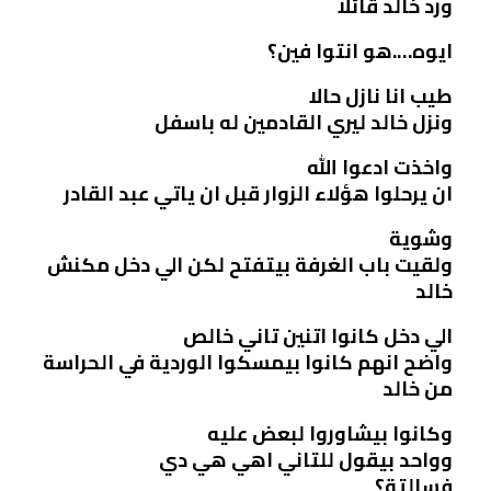
ورد خالد قائلا
ايوه….هو انتوا فين؟
طيب انا نازل حالا
ونزل خالد ليري القادمين له باسفل
واخذت ادعوا الله
ان يرحلوا هؤلاء الزوار قبل ان ياتي عبد القادر
وشوية
ولقيت باب الغرفة بيتفتح لكن الي دخل مكنش
خالد
الي دخل كانوا اتنين تاني خالص
واضح انهم كانوا بيمسكوا الوردية في الحراسة
من خالد
وكانوا بيشاوروا لبعض عليه
وواحد بيقول للتاني اهي هي دي
فسالتة؟