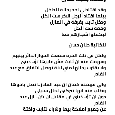
وقد اقتادني احد رجالة للداخل
بينما اقتاد الرجل الاخر ست الكل
ودخل ثابت بغرفة في المنزل
ومعه ست الكل
ليكملوا شجارهم معا
للكاتبة حنان حسن
ولكن في تلك المره سمعت الحوار الدائر بينهم
وفهمت منه ان ثابت مش عايزها تؤ.. ذيني
ولا يقترب رجالها مني لانة توصل لاتفاق مع عبد
القادر
والي فهمتة كمان ان عبد القادر ..اتصل باخوها
وطلب منه انها تتركني لحال سبيلي
دون ان تؤ.. ذيني في مقابل ان يتن.. ازل عبد
القادر
عن جميع املاكة بيعا وشراء لثابت واختة