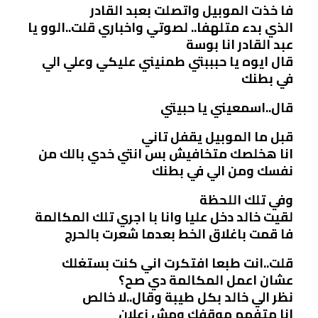
فا خذت الموبيل واتصلت بعبد القادر
الذي بدء متلهفا.. لصوتي واخباري قلت..الوو يا
عبد القادر انا بوسة
قال ايوه يا حبببتي طمنيني عليكي وعلي الي
في بطنك
قال..اسمعيني يا حبيتي
قبل ما الموبيل يقفل تاني
انا هخلصك متخافيش بس انتي خدي بالك من
نفسك ومن الي في بطنك
وفي تلك اللحظة
لقيت خالد دخل عليا وانا با اجري تلك المكالمة
فا قمت باغلاق الخط بعدما شعرت بالحرج
قلت..انت طبعا افتكرت اني كنت بستغلك
عشان اعمل المكالمة دي صح؟
نظر الي خالد بكل طيبة وقال..لا خالص
انا متفهم موقفك ومش زعلان