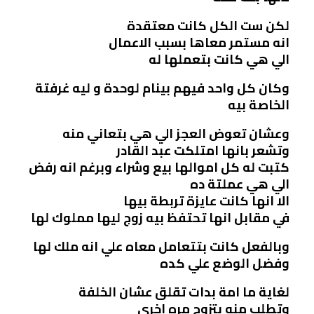
لكن ست الكل كانت معتقدة
انه مستمر معاها بسبب الاعمال
الي هي كانت بتعملها له
وكان كل واحد فيهم بينام لوحدة و ليه غرفتة
الخاصة بيه
وعشان تعوض العجز الي هي بتعاني منه
وتشعر بانها امتلكت عبد القادر
كتبت له كل اموالها بيع وشراء وبرغم انه رفض
الي هي عملتة ده
الا انها كانت عايزة تربطة بيها
في مقابل انها تحتفظ بيه زوج ليها مملوك لها
وبالفعل كانت بتتعامل معاه علي انه ملك لها
وفضل الوضع علي كده
لغاية ما امة بدات تقلق عشان الخلفة
وتطلب منه يتزوج مره اخري