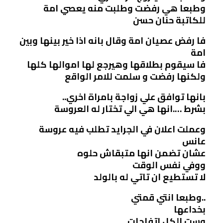
وطبعا هي رفضت وطلبت منه يعصي امة
للكاتبة حنان حسن
فا رفض عصيان امة وقال بانه اذا خير بينها وبين
امة
فا سيقوم بطلاقها وهيرجع لها اموالها كلها
ولكنها رفضت و سلمت للامر الواقع
بانها توافق علي زواجة بامراة اخري..
بشرط ….انها هي الي تختار له العروسة
وعملت اعلان في الجرايد تطلب فيه عروسة
عانس
عشان تضمن انها متبقاش حلوه
ووفي نفس الوقت
لا تستطيع ان تاتي له بالولد
..وطبعا انتي قمتي
بخداعها
وست الكل اتفاجات