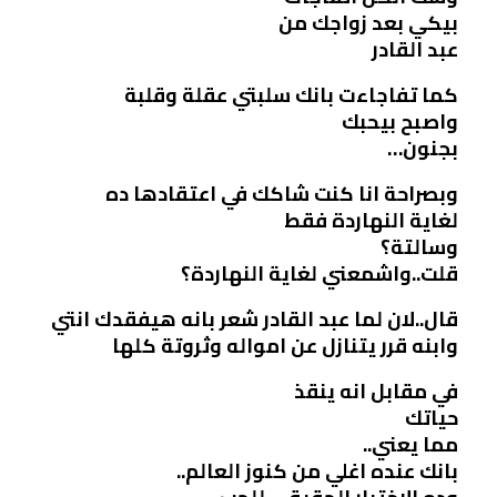
بيكي بعد زواجك من
عبد القادر
كما تفاجاءت بانك سلبتي عقلة وقلبة
واصبح بيحبك
بجنون…
وبصراحة انا كنت شاكك في اعتقادها ده
لغاية النهاردة فقط
وسالتة؟
قلت..واشمعني لغاية النهاردة؟
قال..لان لما عبد القادر شعر بانه هيفقدك انتي
وابنه قرر يتنازل عن امواله وثروتة كلها
في مقابل انه ينقذ
حياتك
مما يعني..
بانك عنده اغلي من كنوز العالم..