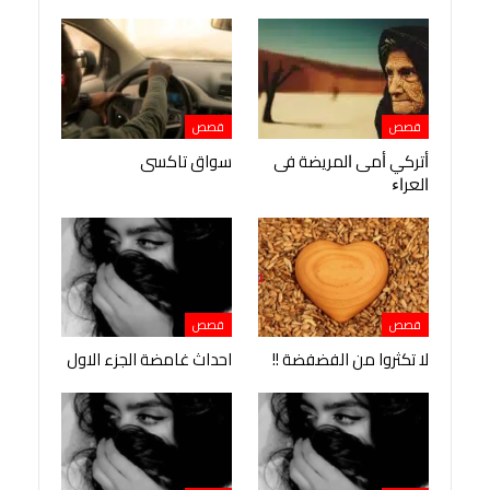
قصص
قصص
ﺃﺗﺮﻛﻲ ﺃﻣﻰ ﺍﻟﻤﺮﻳﻀﺔ ﻓﻰ
سواق تاكسى
ﺍﻟﻌﺮﺍﺀ
قصص
قصص
لا تكثروا من الفضفضة !!
احداث غامضة الجزء الاول