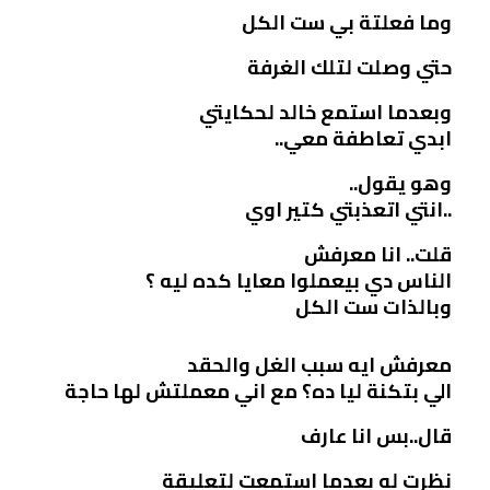
وما فعلتة بي ست الكل
حتي وصلت لتلك الغرفة
وبعدما استمع خالد لحكايتي
ابدي تعاطفة معي..
وهو يقول..
..انتي اتعذبتي كتير اوي
قلت.. انا معرفش
الناس دي بيعملوا معايا كده ليه ؟
وبالذات ست الكل
معرفش ايه سبب الغل والحقد
الي بتكنة ليا ده؟ مع اني معملتش لها حاجة
قال..بس انا عارف
نظرت له بعدما استمعت لتعليقة