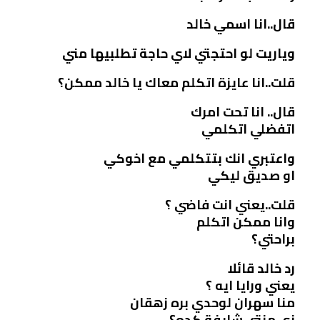
قال..انا اسمي خالد
وياريت لو احتجتي لاي حاجة تطلبيها مني
قلت..انا عايزة اتكلم معاك يا خالد ممكن؟
قال.. انا تحت امرك
اتفضلي اتكلمي
واعتبري انك بتتكلمي مع اخوكي
او صديق ليكي
قلت..يعني انت فاضي ؟
وانا ممكن اتكلم
براحتي؟
رد خالد قائلا
يعني ورايا ايه ؟
منا سهران لوحدي بره زهقان
زي منتي شايفة كده؟