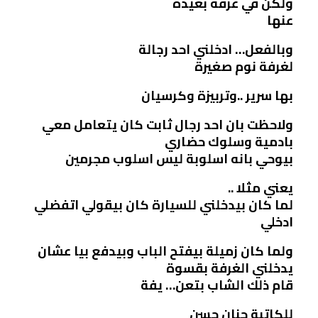
ولكن في غرفة بعيدة
عنها
وبالفعل… ادخلني احد رجالة
لغرفة نوم صغيرة
بها سرير ..وتربيزة وكرسيان
ولاحظت بان احد رجال ثابت كان يتعامل معي
بادمية وسلوك حضاري
بيوحي بانه اسلوبة ليس اسلوب مجرمين
يعني مثلا ..
لما كان بيدخلني للسيارة كان بيقولي اتفضلي
ادخلي
ولما كان زميلة بيفتح الباب وبيدفع بيا عشان
يدخلني الغرفة بقسوة
قام ذلك الشاب بتعن… يفة
للكاتبة حنان حسن