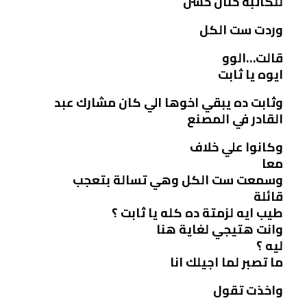
للكاتبة حنان حسن
وردت ست الكل
قالت…الوو
ايوه يا ثابت
وثابت ده يبقي اخوها الي كان مشارك عبد
القادر في المصنع
وكانوا علي خلاف
معا
وسمعت ست الكل وهي تسالة بتعجب
قائلة
طيب ايه لزمتة ده كله يا ثابت ؟
وانت هتيجي لغاية هنا
ليه ؟
ما تصبر لما اجيلك انا
واخذت تقول