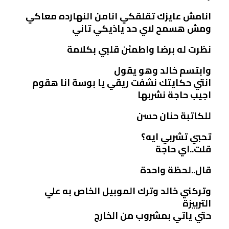
انامش عايزك تقلقكي انامن النهارده معاكي
ومش هسمح لاي حد ياذيكي تاني
نظرت له برضا واطمئن قلبي بكلامة
وابتسم خالد وهو يقول
انتي حكايتك نشفت ريقي يا بوسة انا هقوم
اجيب حاجة نشربها
للكاتبة حنان حسن
تحبي تشربي ايه؟
قلت..اي حاجة
قال..لحظة واحدة
وتركني خالد وترك الموبيل الخاص به علي
التربيزة
حتي ياتي بمشروب من الخارج