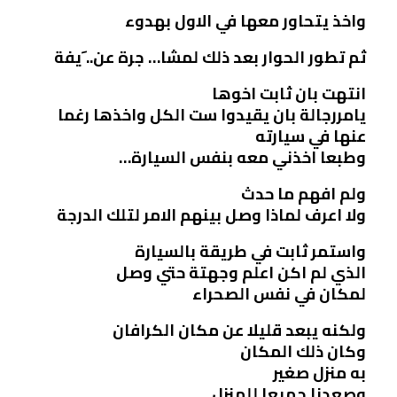
واخذ يتحاور معها في الاول بهدوء
ثم تطور الحوار بعد ذلك لمشا… جرة عن.. َيفة
انتهت بان ثابت اخوها
يامررجالة بان يقيدوا ست الكل واخذها رغما
عنها في سيارته
وطبعا اخذني معه بنفس السيارة…
ولم افهم ما حدث
ولا اعرف لماذا وصل بينهم الامر لتلك الدرجة
واستمر ثابت في طريقة بالسيارة
الذي لم اكن اعلم وجهتة حتي وصل
لمكان في نفس الصحراء
ولكنه يبعد قليلا عن مكان الكرافان
وكان ذلك المكان
به منزل صغير
وصعدنا جميعا للمنزل