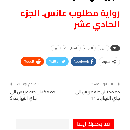
رواية مطلوب عانس. الجزء
الحادي عشر
الزواج
السيارة
المعلومات
زوج
ReddIt
Twitter
Facebook
شارك
Linkedin
Facebook Messenger
WhatsApp
Telegram
Tumblr
السابق بوست
القادم بوست
البريد الإلكتروني
ده مكنش حتة عريس الي
StumbleUpon
VK
ده مكنش حتة عريس الي
جاي النهاردة 11
جاي النهاردة 9
Viber
BlackBerry
LINE
Digg
طباعة
OK.ru
Pinterest
قد يعجبك ايضا