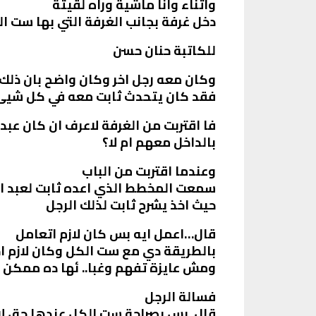
واثناء وانا ماشية وراه لقيتة
دخل غرفة بجانب الغرفة التي بها ست ا
للكاتبة حنان حسن
وكان معه رجل اخر وكان واضح بان ذلك ا
فقد كان يتحدث ثابت معه في كل شيئ
فا اقتربت من الغرفة لاعرف ان كان عبد 
بالداخل معهم ام لا؟
وعندما اقتربت من الباب
سمعت المخطط الذي اعده ثابت لعبد ال
حيث اخذ يشرح ثابت لذلك الرجل
قال…اعمل ايه بس كان لازم اتعامل
بالطريقة دي مع ست الكل وكان لازم ا
ومش عايزة تفهم وغبا.. ئها ده ممكن 
فسالة الرجل
قال..بس بصراحة ست الكل عندها حق لان 