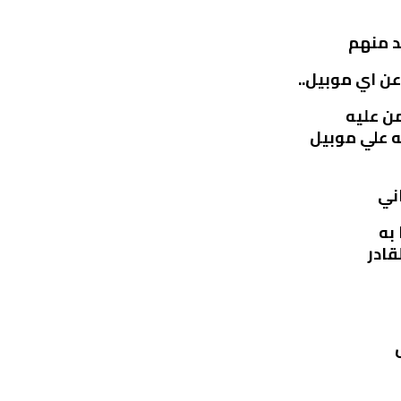
د منهم
ن اي موبيل..
ن عليه
ه علي موبيل
اني
به
قادر