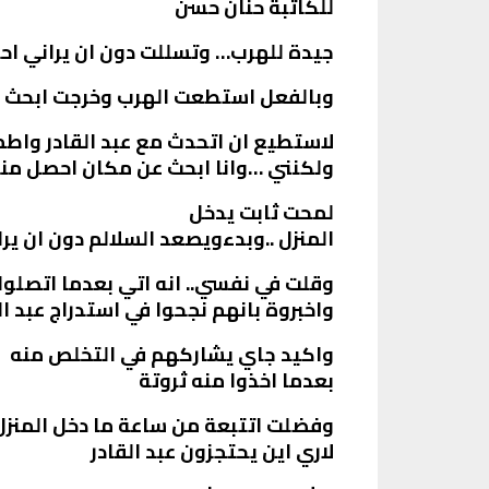
للكاتبة حنان حسن
جيدة للهرب… وتسللت دون ان يراني اح
وبالفعل استطعت الهرب وخرجت ابحث ع
لاستطيع ان اتحدث مع عبد القادر واطم
ولكنني …وانا ابحث عن مكان احصل من
لمحت ثابت يدخل
المنزل ..وبدءويصعد السلالم دون ان ير
وقلت في نفسي.. انه اتي بعدما اتصلوا 
واخبروة بانهم نجحوا في استدراج عبد ال
واكيد جاي يشاركهم في التخلص منه
بعدما اخذوا منه ثروتة
وفضلت اتتبعة من ساعة ما دخل المنزل
لاري اين يحتجزون عبد القادر