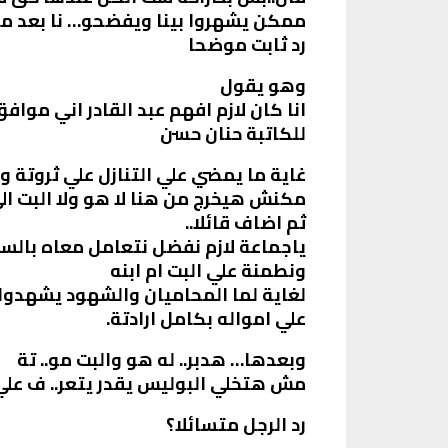
ممكن يشهروا بينا ويفضحو… نا بعد م
رد ثابت موضحا
وهو يقول
انا كان لازم افهم عبد القادر اني مواف
للكاتبة حنان حسن
غاية ما يمضي علي التنازل علي ثروتة و
مكنش هيخرج من هنا لا هو ولا البت ال
ثم اضاف قائلا..
ياجماعة لازم نفضل نتعامل معاه بالس
ونطمنة علي البت ام ابنه
لغاية لما المحاميان والشهود يشهدوا با
علي امواله بكامل ارادتة.
وبعدها… هدبر.. له هو والبت مو.. تة
مش هتخلي البوليس يقدر يتعر.. ف عل
رد الرجل متسائلا؟