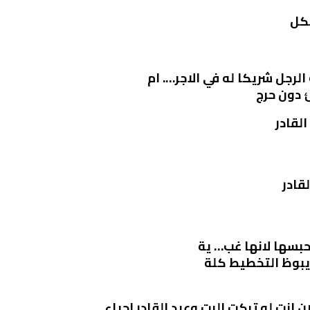
لكل
لرجل شريكا له في الاجر…. ام
 دون حرج
القادر
قادر
حبسها لانها غب… ية
يبوظ التخطيط كلة
انت لو تركت البت وعبد القادر احياء