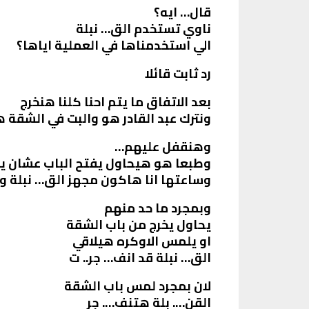
قال… ايه؟
ناوي تستخدم الق… نبلة
الي استخدمناها في العملية اياها؟
رد ثابت قائلا
بعد الاتفاق ما يتم احنا كلنا هنخرج
ونترك عبد القادر هو والبت في الشقة ه
وهنقفل عليهم…
وطبعا هو هيحاول يفتح الباب عشان يخ
وساعتها انا هاكون مجهز الق… نبلة و
وبمجرد ما حد منهم
يحاول يخرج من باب الشقة
او يلمس الاوكره هيلاقي
الق… نبلة قد انف… جر.. ت
لان بمجرد لمس باب الشقة
القن…. بلة هتنف…. جر