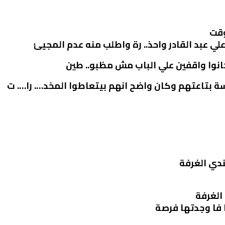
وقت
 عبد القادر واحذ.. رة واطلب منه عدم المجيئ
كانوا واقفين علي الباب مش مظبو.. طين
سة بتاعتهم وكان واضح انهم بيتعاطوا المخد…. را…. ت
ندي الغرفة
الغرفة
 فا وجدتها فرصة