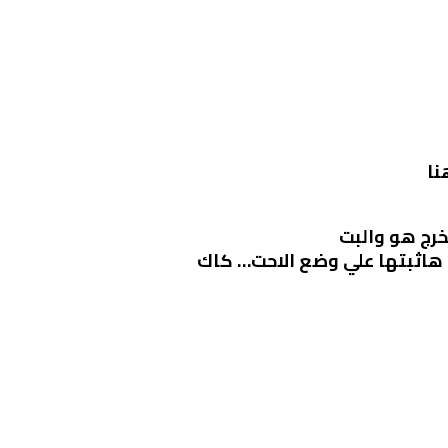
نا
رج هو والبت
 هاثبتها علي وضع الاحت… كاك