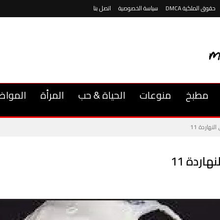
حقوق الملكية DMCA
سياسة الخصوصية
اتصل بنا
مطبخ
منوعات
الحياة & حب
المرأة
المواض
هاردة 11
اردة 11