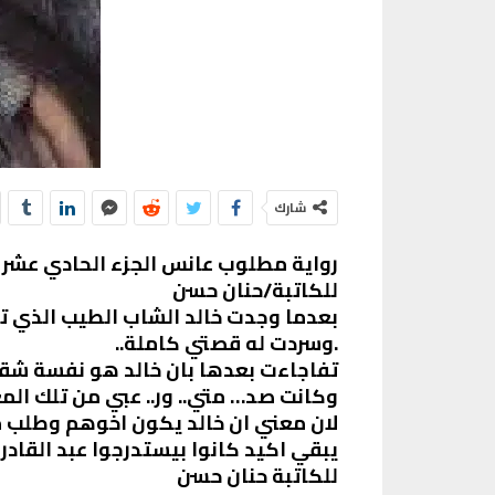
شارك
رواية مطلوب عانس الجزء الحادي عشر
للكاتبة/حنان حسن
بعدما وجدت خالد الشاب الطيب الذي ت
.وسردت له قصتي كاملة..
تفاجاءت بعدها بان خالد هو نفسة شق
وكانت صد… متي.. ور.. عبي من تلك الم
لان معني ان خالد يكون اخوهم وطلب م
يبقي اكيد كانوا بيستدرجوا عبد القاد
للكاتبة حنان حسن