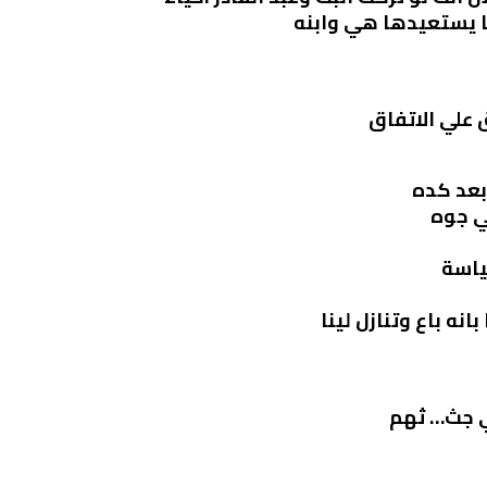
ا يستعيدها هي وابنه
ق علي الاتفاق
بعد كده
ي جوه
ياسة
نه باع وتنازل لينا
ي جث… ثهم