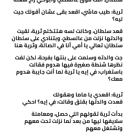
ثرية: طيب ماشي، اقعد بقى عشان أقولك جيت
ليه؟
قعد سلطان، وكانت لسه هتتكلم ثرية، لقيت
والدتها نزلت من عالسطح، وبتنادي على سلطان
سلطان: تعالي يا أمي أنا في الصالة، وثرية هنا
جت والدته وسلمت على بنتها بفرحة، لكن لفت
نظرها شنطة صغيرة فيها هدوم فقالت
باستغراب: في إيه يا ثرية لما أنتِ جايبة هدوم
معك؟
ثرية: اقعدي يا ماما وهقولك
قعدت والدتها بقلق وقالت: في إيه؟ احكي
بدأت ثرية تقولهم اللي حصل، ومعاملة
سلايفها ليها من بعد لما نزلت تحت معهم
وتشتغل معهم