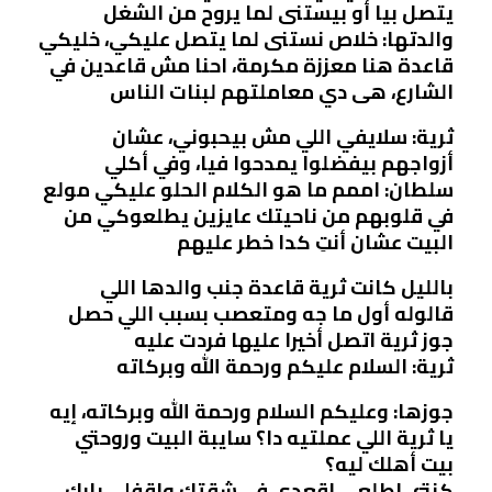
يتصل بيا أو بيستنى لما يروح من الشغل
والدتها: خلاص نستنى لما يتصل عليكي، خليكي
قاعدة هنا معززة مكرمة، احنا مش قاعدين في
الشارع، هى دي معاملتهم لبنات الناس
ثرية: سلايفي اللي مش بيحبوني، عشان
أزواجهم بيفضلوا يمدحوا فيا، وفي أكلي
سلطان: اممم ما هو الكلام الحلو عليكي مولع
في قلوبهم من ناحيتك عايزين يطلعوكي من
البيت عشان أنتِ كدا خطر عليهم
بالليل كانت ثرية قاعدة جنب والدها اللي
قالوله أول ما جه ومتعصب بسبب اللي حصل
جوز ثرية اتصل أخيرا عليها فردت عليه
ثرية: السلام عليكم ورحمة الله وبركاته
جوزها: وعليكم السلام ورحمة الله وبركاته، إيه
يا ثرية اللي عملتيه دا؟ سايبة البيت وروحتي
بيت أهلك ليه؟
كنتي اطلعي اقعدي في شقتك واقفلي بابك