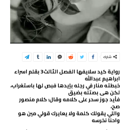
شارك
رواية كيد سلايفها الفصل الثالث3 بقلم اسراء
ابراهيم عبدالله
خبطته منار في رجله بإيدها فبص لها باستغراب،
لكن هى بصتله بضيق
فأيد جوز سحر على كلامه وقال: كلام منصور
صح،
واللي يقولك كلمة ولا يعايرك قولي مين هو
واحنا نخرسه