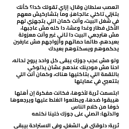
اتعصب سلطان وقال: إزاي تقولك كدا؟ كأنك
بتنزلي تاكلي عالجاهز، وما بتشاركيش معهم
في شغل البيت، وأنتِ كمان اللي بتجهزي لهم
الأكل فطار وغدا وعشا، دا كله مش عاجبها،
مش هترجعي البيت دا تاني غير وأنتِ معزولة
بعيدهم، طالما حماتهم وأزواجهم مش عارفين
يحكموهم ويسكتوهم بعيدك
ولو مش عجب جوزك يبقى كل واحد يروح لحاله،
احنا مش مودينك عندهم عشان يذلوكي
باللقمة اللي بتاكليها هناك، وكمان أنتِ اللي
بتتعبي في عمايلها
ابتسمت ثرية لأخوها، فكانت مفكرة إن أهلها
هيبقوا ضدها، ويطلعوا الغلط عليها ويرجعوها
خوفا من كلام الناس
والدتها: اتصلي على جوزك خلينا نكلمه
ثرية: دلوقتي في الشغل، وفي الاستراحة بيبقى