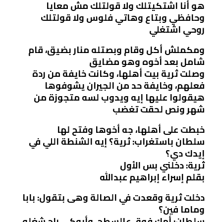
هو أنا اشتكيتلك ولا قولتلك مش معايا
وحافظي وبتاع وهاتي فلوس ولا قولتلك
روحي اشتغلي
ومكملش أكل وقام وبصتله منار بضيق، قام
شامل بعد أخوه وهو مضايق
وصلت ثرية بيت أهلها، وكانت خايفة من ردة
فعلهم، وخايفة حد من الجيران يشوفوها
هيقولوا عليها إيه ويدوب لسه متجوزة من
شهر ونص لحقت تغضب
خبطت على أهلها، جه أخوها وفتح لها
سلطان باستغراب: ثرية؟ إيه الشنطة اللي في
إيدك دي؟
ثرية: دخلني بس الأول
بقلم إسراء إبراهيم عبدالله
دخلت ثرية وقعدت في الصالة وهى بتقول: بابا
وماما فين؟
سلطان: أمك فوق عالسطح، وأبوكي راح شغله