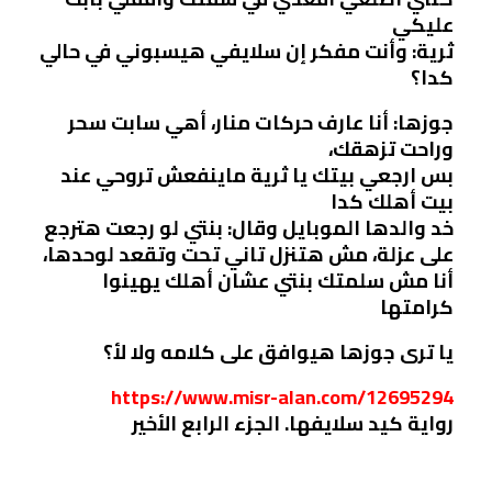
عليكي
ثرية: وأنت مفكر إن سلايفي هيسبوني في حالي
كدا؟
جوزها: أنا عارف حركات منار، أهي سابت سحر
وراحت تزهقك،
بس ارجعي بيتك يا ثرية ماينفعش تروحي عند
بيت أهلك كدا
خد والدها الموبايل وقال: بنتي لو رجعت هترجع
على عزلة، مش هتنزل تاني تحت وتقعد لوحدها،
أنا مش سلمتك بنتي عشان أهلك يهينوا
كرامتها
يا ترى جوزها هيوافق على كلامه ولا لأ؟
https://www.misr-alan.com/12695294
رواية كيد سلايفها. الجزء الرابع الأخير