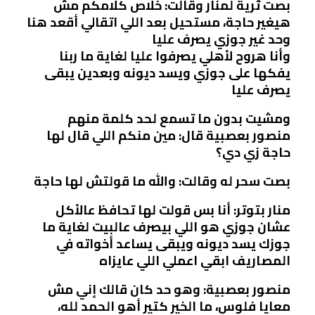
بصت ثرية لمنار وقالت: خلاص كلامكم مش
هيغير حاجة، مستحيل بعد اللي اتقالي أقعد هنا
وحد غير جوزي يصرف عليا
وأنا هروح لأهلي يصرفوا عليا لغاية ما ربنا
يفكها على جوزي ويسد ديونه وبعدين يبقى
يصرف عليا
ومشيت بدون ما تسمع لحد كلمة منهم
منصور بعصبية قال: مين منكم اللي قال لها
حاجة زي دي؟
بصت سحر له وقالت: والله ما قولتش لها حاجة
منار بتوتر: أنا بس قولت لها تحافظ عالأكل
عشان جوزي هو اللي بيصرف عالبيت لغاية ما
جوزك يسد ديونه ويبقى يساعد أخواته في
المصاريف ابقي اعملي اللي عايزاه
منصور بعصبية: وهو حد كان قالك إني مش
معايا فلوس، ما الخير كتير أهو الحمد لله،