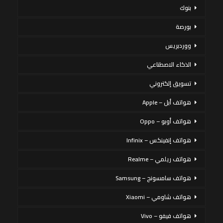
بنوك
بورصة
ووردبريس
الذكاء الاصطناعي
تسويق إلكتروني
هواتف أبل – Apple
هواتف أوبو – Oppo
هواتف إنفينكس – Infinix
هواتف ريلمي – Realme
هواتف سامسونج – Samsung
هواتف شاومي – Xiaomi
هواتف فيفو – Vivo