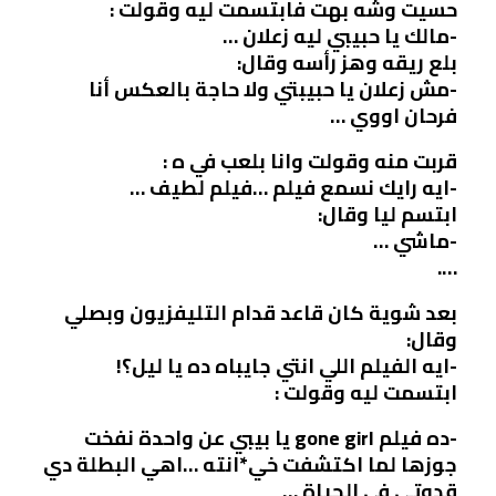
حسيت وشه بهت فابتسمت ليه وقولت :
-مالك يا حبيبي ليه زعلان …
بلع ريقه وهز رأسه وقال:
-مش زعلان يا حبيبتي ولا حاجة بالعكس أنا
فرحان اووي …
قربت منه وقولت وانا بلعب في ه :
-ايه رايك نسمع فيلم …فيلم لطيف …
ابتسم ليا وقال:
-ماشي …
….
بعد شوية كان قاعد قدام التليفزيون وبصلي
وقال:
-ايه الفيلم اللي انتي جايباه ده يا ليل؟!
ابتسمت ليه وقولت :
-ده فيلم gone girl يا بيبي عن واحدة نفخت
جوزها لما اكتشفت خي*انته …اهي البطلة دي
قدوتي في الحياة …