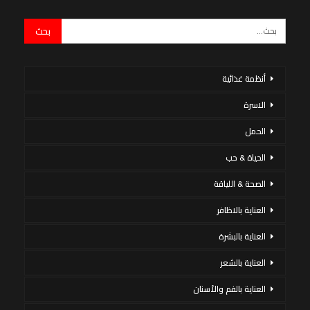
أنظمة غذائية
الاسرة
الحمل
الحياة & حب
الصحة & اللياقة
العناية بالاظافر
العناية بالبشرة
العناية بالشعر
العناية بالفم والأسنان