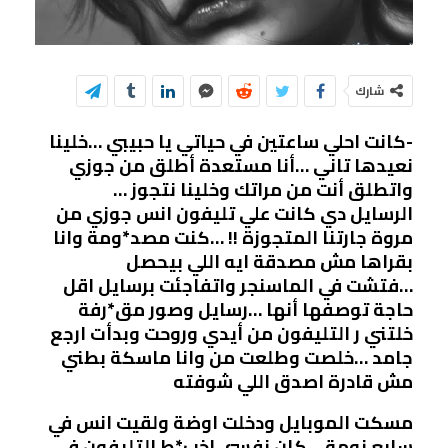
شارك
-كانت احلي ساعتين في حياتي يا حبيبي …خلينا
نعيدها تاني …أنا مستعدة أطلق من جوزي
واتطلق أنت من مراتك وخلينا نتجوز …
الرسايل دي كانت علي تليفون انس جوزي من
مروة جارتنا المتجوزة !! …كنت مصد*ومة وانا
بقراها مش مصدقة ايه اللي بيحصل
…فتشت في الماسنجر واتفاجئت برسايل اقل
حاجة توصفها أنها …رسايل وصور مق*رفة
خلتني ر التليفون من أيدي وروحت وبدأت ارجع
جامد …خلصت وطلعت من وانا ماسكة بطني
مش قادرة اصدق اللي شوفته
مسكت الموبايل ودخلت اوضة ولقيت انس في
سابع نومة …كان نفسي اخب*ط.التليفون في