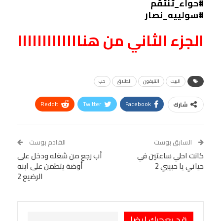
#حواء_تنتقم
#سولييه_نصار
الجزء الثاني من هنااااااااااااا
البيت
التليفون
الطلاق
حب
ReddIt
Twitter
Facebook
شارك
Linkedin
Facebook Messenger
WhatsApp
Telegram
Tumblr
السابق بوست
القادم بوست
البريد الإلكتروني
كانت احلي ساعتين في
StumbleUpon
VK
أب رجع من شغله ودخل على
حياتي يا حبيبي 2
أوضة يتطمن على ابنه
Viber
BlackBerry
LINE
Digg
الرضيع 2
طباعة
OK.ru
Pinterest
قد يعجبك ايضا