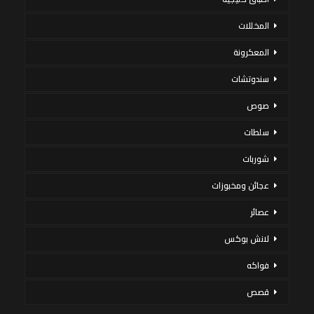
المخللات
المعكرونة
سندوتشات
صوص
سلطات
شوربات
عجائن ومخبوزات
عصائر
لانش بوكس
فواكه
قصص