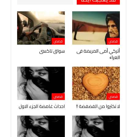
قصص
قصص
ﺃﺗﺮﻛﻲ ﺃﻣﻰ ﺍﻟﻤﺮﻳﻀﺔ ﻓﻰ
سواق تاكسى
ﺍﻟﻌﺮﺍﺀ
قصص
قصص
لا تكثروا من الفضفضة !!
احداث غامضة الجزء الاول