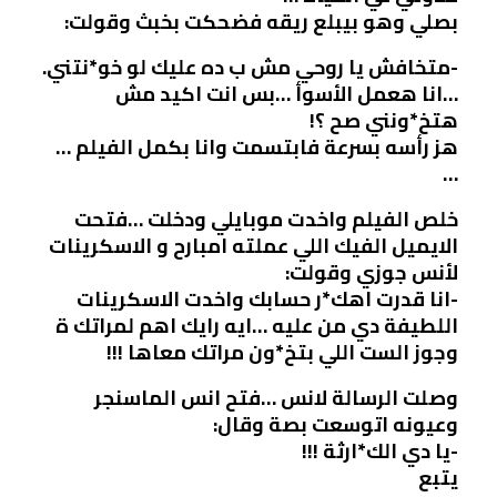
بصلي وهو بيبلع ريقه فضحكت بخبث وقولت:
-متخافش يا روحي مش ب ده عليك لو خو*نتني.
…انا هعمل الأسوأ …بس انت اكيد مش
هتخ*ونني صح ؟!
هز رأسه بسرعة فابتسمت وانا بكمل الفيلم …
…
خلص الفيلم واخدت موبايلي ودخلت …فتحت
الايميل الفيك اللي عملته امبارح و الاسكرينات
لأنس جوزي وقولت:
-انا قدرت اهك*ر حسابك واخدت الاسكرينات
اللطيفة دي من عليه …ايه رايك اهم لمراتك ة
وجوز الست اللي بتخ*ون مراتك معاها !!!
وصلت الرسالة لانس …فتح انس الماسنجر
وعيونه اتوسعت بصة وقال:
-يا دي الك*ارثة !!!
يتبع