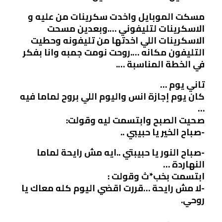
مسكت الموبايل واخدت سكرينات من عليه و
الاسكرينات لتليفوني ….وبعدين مسحت
الاسكرينات اللي اخدتها من تليفونه وحطيت
التليفون مكانه ….روحت نومت جمبه وانا بفكر
في الخطة المناسبة ….
تاني يوم …
كان يوم إجازة انس واليوم اللي بروح لماما فيه
…
صحيت الصبح وابتسمت ليه وقولت:
-صباح الخير يا حبيبي ..
-صباح النور يا حبيبتي ..ايه مش رايحة لماما
النهاردة …
ابتسمت بخب*ث وقولت :
-لا مش رايحة …قررت اقضي اليوم كله معاك يا
روحي.