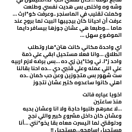
وشه وه واخلص بس هديت نفسي وطلعت
وكملت تقليب في الماسنجر ..وعرفت كو*ارث …
عرفت أن احيانا كان بيجيبها البيت لما بروح عند
ماما …وطبعا هي عشان جوزها بيسافر دايما
الموضوع سهل …
اي واحدة مكاني كانت هتن*هار وتطلب
الطلاق …وانا فعلا مستحيل ابقي علي ذمة
واحد ز*ا. ني وخا*ين زي ده …بس برضه لازم اربيه
علي اللي عمله وعلي قلبي دي …ده احنا بقالنا
ست شهور بس متجوزين وعن حب كمان ..ده
اهلي كانوا ساعدوه كتير عشان نتجوز
اخويا عياره فالت
منذ ساعتين
…لا عمرهم طلبوا حاجة ولا انا وعشان بحبه
وعشان كان داخل مشروع كبير واللي نجح
ودلوقتي لما اتيسرت معاه بقا يخو*نني …أنا
مستحيل اسامحه…مستحيل !!