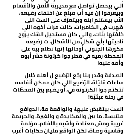
اللي بيحصل تواصل مع مديرية الأمن والأقسام
وبيعرفوا إن فيه أب مبلّغ عن اختفاء رضيعه،
الأب بيستلم ابنه وبيتعرّف على الست اللي
ظهرت في الكاميرات، كانت مرات أخوه اللي
خلفتها بنات، واللي كان مستحيل الشك يروح
ناحيتها بأي شكل من الأشكال، ت رضيعه
فكيرها الجنوني أوحالها إنها تطلع بيه على
المحطة رميه في قطر جوا كرتونة حسّر أبوه
وأمه عليه!
الصدفة وقدر ربنا رجّع الرّضيع ل أهله خلال
ساعات قليّلة، الرّضيع اللي كان ممكن أنفاسه
تتكتم جوا الكرتونة في، أو يضيع بين المحطّات
في رحلة عبثيّة!
الست بيتقبض عليها، والواقعة مة، الدوافع
ملتبسة، ما بين والمكايدة و والغيرة، والجريمة
غريبة ومش معتادة وأشبه بالأفلام، مؤلمة
وقاسية وصاة، لكن الواقع مليان حكايات أغرب