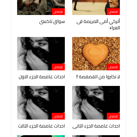
قصص
قصص
ﺃﺗﺮﻛﻲ ﺃﻣﻰ ﺍﻟﻤﺮﻳﻀﺔ ﻓﻰ
سواق تاكسى
ﺍﻟﻌﺮﺍﺀ
قصص
قصص
لا تكثروا من الفضفضة !!
احداث غامضة الجزء الاول
قصص
قصص
احداث غامضة الجزء الثانى
احداث غامضة الجزء الثالث