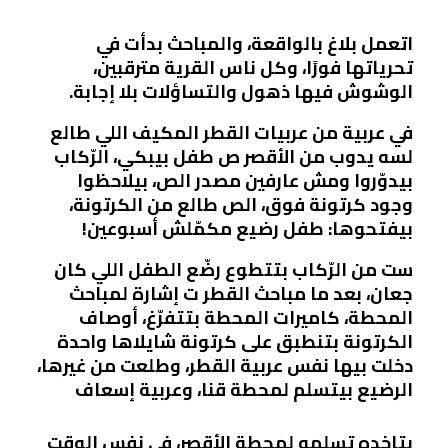
­ ­ ­ ­ ­ ­ ­ ­ ­ ­ ­ ­ ­ ­ ­ ­ ­ ­ ­ ­ ­ ­ ­ ­
اتعمل بلاغ بالواقعة، والمباحث بدأت في
تحرياتها فورًا، وكل ناس القرية مترقبين،
الوشوش فيها ذهول والتساؤلات بلا إجابة.
في عربية من عربيات القطر المكيف اللي طالع
لسه يدوب من الأقصر ص طفل بيبكي، الرّكاب
بيدوّروا ومش عارفين مصدر الص، بيلاحظوا
وجود كرتونة فوق، الص طالع من الكرتونة،
بيفتحوها: طفل رضيع مكمّلش أسبوعين!
ست من الرّكاب بتتطوع رضّع الطفل اللي كان
جعان، بعد ما مباحث القطر ت إشارة لمباحث
المحطة، كاميرات المحطة بتتفرّغ، أوصاف
الكرتونة بتنطبق على كرتونة شايلاها واحدة
دخلت بيها نفس عربية القطر، وطلعت من غيرها،
الرضيع بيتسلم لمحطة قنا، وعربية إسعاف
بتاخده تسلمه لمحطة الأقصر، في نفس الوقت