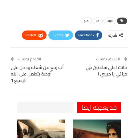
البيت
قنا
ملح
ReddIt
Twitter
Facebook
شارك
Linkedin
Facebook Messenger
WhatsApp
Telegram
Tumblr
السابق بوست
القادم بوست
البريد الإلكتروني
كانت احلي ساعتين في
StumbleUpon
VK
أب رجع من شغله ودخل على
حياتي يا حبيبي 1
أوضة يتطمن على ابنه
Viber
BlackBerry
LINE
Digg
الرضيع 1
طباعة
OK.ru
Pinterest
قد يعجبك ايضا