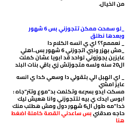
من الخيال.
_لو سمحت ممكن تتجوزني بس 6 شهور
وبعدها نطلق
_ نعممم؟؟ اي ي انسه الكلام دا
_مش بهزر ونبي اتجوزني 6 شهور بس..اهلي
عايزين يجوزوني لواحد قد ابويا عشان كملت
ال20 سنه ولسه متجوزتش زي باقي بنات البلد
_ اي الهبل الي بتقولي دا وسعي كدا ي انسه
عايز امشي
مسكت ايدو بسرعه وتكلمت بد”موع وتتر”جاه :
ابوس ايدك ي بيه لتتجوزني وانا هعيش ليك
خدا”مه طول ال6 شهور دول ومش هطلب منك
حاجه صدقني
بس ساعدني القصة كاملة اضغط
هنا