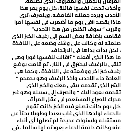
العرفان بالجميل والمعروف الذى تصنعه.
وأخذت تحدث نفسها قائلة: كل يوم يمر هذا
الأحدب ويردد جملته الغامضه، وينصرف ،ترى
ماذا يقصد !!فى يوم ما أضمرت فى نفسها أمرا
وقررت ” سوف اتخلص من هذا الأحدب”
فقامت بإضافة بعض السم إلى رغيف الخبز الذى
صنعته له وكانت على وشك وضعه على النافذة
، لكن بدأت يداها فى الارتجاف.
ما هذا الذى أفعله ” ؟!قالت لنفسها فورا وهى
تلقى بالرغيف ليحترق فى النار ، ثم قامت بوضع
رغيف خبز اخر ووضعته على النافذة ، وكما هى
العادة جاء الأحدب وأخذ الرغيف وهو يدمدم ”
الشر الذى تقدمه يبقى معك والخير الذى
تقدمه يعود اليك ” وانصرف إلى سبيله وهو غير
مدرك للصراع المستعمر فى عقل المرأة .
كل يوم كانت تصنع فيه الخبز كانت تقوم
بالدعاء لولدها الذى غاب بعيدا وطويلا بحثاً عن
مستقبله ولسنوات عديدة لم تصلها أى أنباء
عنه وكانت دائمة الدعاء بعودته لها سالما ، فى