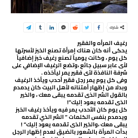
شارك
رغيف المرأه والفقير
يحكى أنه كان هناك إمرأة تصنع الخبز لأسرتها
كل يوم ، وكانت يومياً تصنع رغيف خبز إضافياً
لأى عابر سبيل جائع ،وتضع الرغيف الإضافي على
شرفة النافذة لأى فقير يمر ليأخذه .
وفى كل يوم يمر رجل فقير أحدب ويأخذ الرغيف
وبدلا من إظهار أمتنانه لأهل البيت كان يدمدم
بالقول الشر الذى تقدمه يبقى معك ، والخير
الذى تقدمه يعود إليك”!
كل يوم كان الأحدب يمر فيه ويأخذ رغيف الخبز
ويدمدم بنفس الكلمات ” الشر الذي تقدمه
يبقى معك ،والخير الذى تقدمه يعود إليك” !
بدأت المرأة بالشعور بالضيق لعدم إظهار الرجل