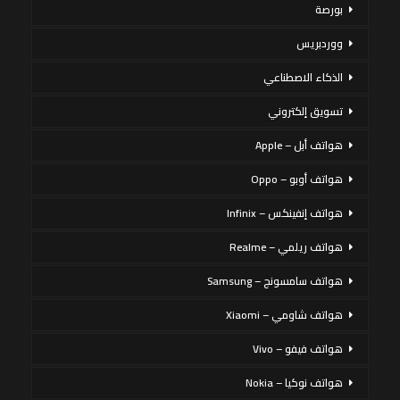
بورصة
ووردبريس
الذكاء الاصطناعي
تسويق إلكتروني
هواتف أبل – Apple
هواتف أوبو – Oppo
هواتف إنفينكس – Infinix
هواتف ريلمي – Realme
هواتف سامسونج – Samsung
هواتف شاومي – Xiaomi
هواتف فيفو – Vivo
هواتف نوكيا – Nokia