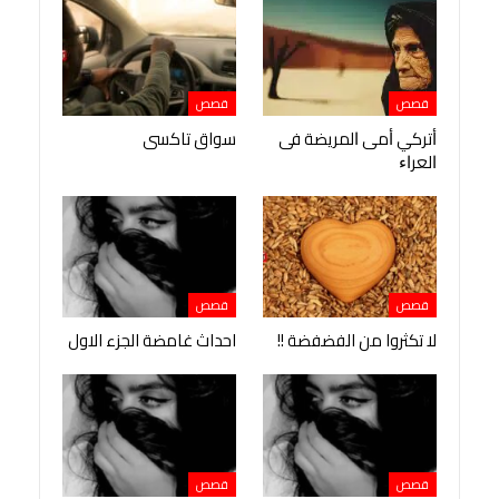
قصص
قصص
ﺃﺗﺮﻛﻲ ﺃﻣﻰ ﺍﻟﻤﺮﻳﻀﺔ ﻓﻰ
سواق تاكسى
ﺍﻟﻌﺮﺍﺀ
قصص
قصص
لا تكثروا من الفضفضة !!
احداث غامضة الجزء الاول
قصص
قصص