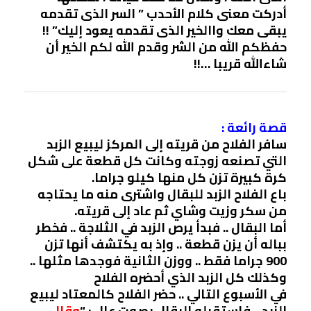
أدركت معنى كلام الأحدب ” السر الذى تقدمه
يبقى معك واالخير الذى تقدمه يعود إليك” !!
حفظكم الله من الشر وقدم الله لكم الخير أن
شاءالله قريبا …!!
قصة رائعة :
سافر الفلاح من قريته إلى المركز ليبيع الزبد
التي تصنعه زوجته وكانت كل قطعة على شكل
كرة كبيرة تزن كل منها كيلو جراما.
باع الفلاح الزبد للبقال واشترى منه ما يحتاجه
من سكر وزيت وشاي ثم عاد إلى قريته.
أما البقال .. فبدأ يرص الزبد في الثلاجة .. فخطر
بباله أن يزن قطعة .. وإذ به يكتشف أنها تزن
900 جراما فقط .. ووزن الثانية فوجدها مثلها ..
وكذلك كل الزبد الذي أحضره الفلاح
في الأسبوع التالي .. حضر الفلاح كالمعتاد ليبيع
الزبد .. فاستقبله البقال بصوت عال ٍ: “
وقال