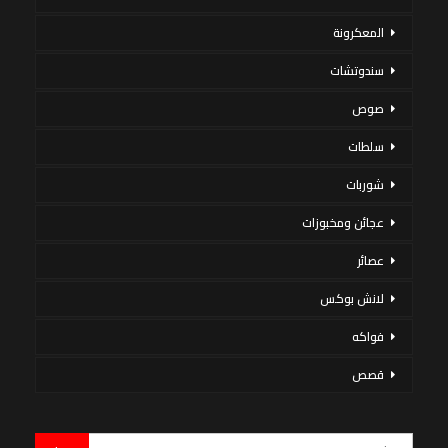
المعكرونة
سندوتشات
صوص
سلطات
شوربات
عجائن ومخبوزات
عصائر
لانش بوكس
فواكه
قصص