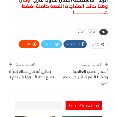
وهنا كانت المفاجأة القصة كاملة اضغط
هنـــــــــــــــــــــا
البيت
طعام
ReddIt
Twitter
Facebook
شارك
Linkedin
Facebook Messenger
WhatsApp
Telegram
Tumblr
السابق بوست
القادم بوست
البريد الإلكتروني
أسعار الذهب العالمية
StumbleUpon
VK
يحكى أنه كان هناك إمرأة
ومحليا اليوم الاثنين فى مصر
تصنع الخبز لأسرتها كل يوم 1
Viber
BlackBerry
LINE
Digg
الان
طباعة
OK.ru
Pinterest
قد يعجبك ايضا