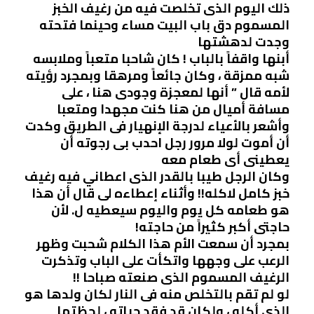
ذلك اليوم الذى تخلصت فيه من رغيف الخبز
المسموم دق باب البيت مساء وحينما فتحته
وجدت لدهشتها
أبنها واقفاً بالباب ! كان شاحبا متعباً وملابسه
شبه ممزقة ، وكان جائعاً ومرهقا وبمجرد رؤيته
لأمه قال ” أنها لمعجزة وجودى هنا ، على
مسافة أميال من هنا كنت مجهدا ومتعبا
وأشعر بالأعياء لدرجة الإنهيار فى الطريق وكدت
أن أموت لولا مرور رجل احدب بى رجوته أن
يعطينى أى طعام معه
وكان الرجل طيبا بالقدر الذى اعطاني فيه رغيف
خبز كامل لاكله!! وأثناء إعطاءه لى قال أن هذا
هو طعامه كل يوم واليوم سيعطيه ل. لأن
حاجتى أكبر كثيراً من حاجته!
بمجرد أن سمعت الأم هذا الكلام شحبت وظهر
الرعب على وجهها واتكأت على الباب وتذكرت
الرغيف المسموم الذى صنعته صباحا !!
لو لم تقم بالتخلص منه فى النار لكان ولدها هو
الذى أكله ، ولكان قد فقد حياته ، لحظتها