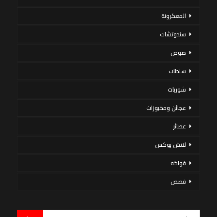
المعكرونة
سندوتشات
صوص
سلطات
شوربات
عجائن ومخبوزات
عصائر
لانش بوكس
فواكه
قصص