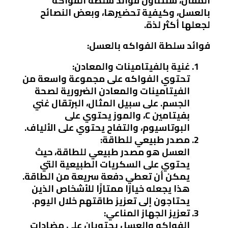
المقال، سنتناول فوائد سلطة الفواكه
بالعسل، وكيفية تحضيرها، وبعض النصائح
لجعلها أكثر لذة.
فوائد سلطة الفواكه بالعسل:
غنية بالفيتامينات والمعادن:
تحتوي الفواكه على مجموعة واسعة من
الفيتامينات والمعادن الضرورية لصحة
الجسم. على سبيل المثال، البرتقال غني
بفيتامين C، والموز يحتوي على
البوتاسيوم، والتفاح يحتوي على الألياف.
مصدر طبيعي للطاقة:
العسل هو مصدر طبيعي للطاقة، حيث
يحتوي على السكريات الطبيعية التي
يمكن أن تعطي دفعة سريعة من الطاقة.
هذا يجعله خيارًا ممتازًا للأشخاص الذين
يحتاجون إلى تعزيز طاقتهم خلال اليوم.
تعزيز الجهاز المناعي:
الفواكه والعسل يحتويان على مضادات