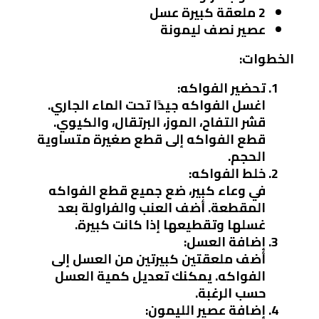
2 ملعقة كبيرة عسل
عصير نصف ليمونة
الخطوات:
تحضير الفواكه:
اغسل الفواكه جيدًا تحت الماء الجاري.
قشر التفاح، الموز، البرتقال، والكيوي.
قطع الفواكه إلى قطع صغيرة متساوية
الحجم.
خلط الفواكه:
في وعاء كبير، ضع جميع قطع الفواكه
المقطعة. أضف العنب والفراولة بعد
غسلها وتقطيعها إذا كانت كبيرة.
إضافة العسل:
أضف ملعقتين كبيرتين من العسل إلى
الفواكه. يمكنك تعديل كمية العسل
حسب الرغبة.
إضافة عصير الليمون: