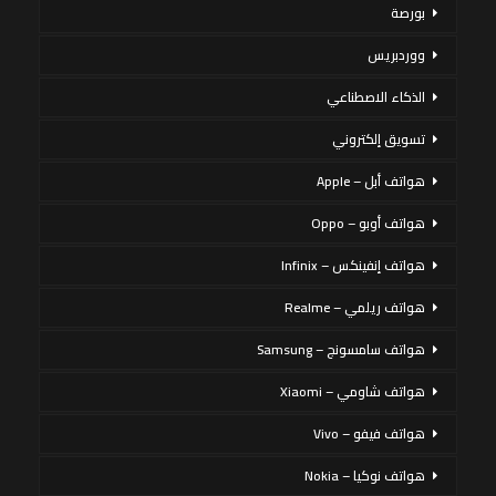
بورصة
ووردبريس
الذكاء الاصطناعي
تسويق إلكتروني
هواتف أبل – Apple
هواتف أوبو – Oppo
هواتف إنفينكس – Infinix
هواتف ريلمي – Realme
هواتف سامسونج – Samsung
هواتف شاومي – Xiaomi
هواتف فيفو – Vivo
هواتف نوكيا – Nokia