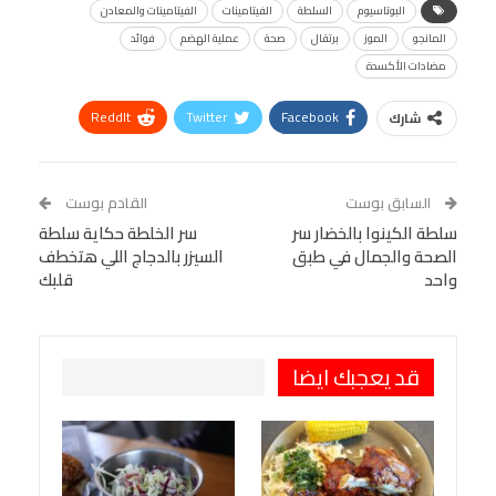
البوتاسيوم
السلطة
الفيتامينات
الفيتامينات والمعادن
المانجو
الموز
برتقال
صحة
عملية الهضم
فوائد
مضادات الأكسدة
ReddIt
Twitter
Facebook
شارك
Linkedin
Facebook Messenger
WhatsApp
Telegram
Tumblr
السابق بوست
القادم بوست
البريد الإلكتروني
سلطة الكينوا بالخضار سر
StumbleUpon
VK
سر الخلطة حكاية سلطة
الصحة والجمال في طبق
السيزر بالدجاج اللي هتخطف
Viber
BlackBerry
LINE
Digg
واحد
قلبك
طباعة
OK.ru
Pinterest
قد يعجبك ايضا