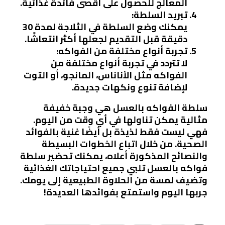
المعالج للحصول على أقصى فائدة غذائية.
تبريد السلطة:
يمكنك وضع السلطة في الثلاجة لمدة 30
دقيقة قبل التقديم لجعلها أكثر انتعاشًا.
تجربة أنواع مختلفة من الفواكه:
لا تتردد في تجربة أنواع مختلفة من
الفواكه مثل الأناناس، المانجو، أو التوت
لإضافة تنوع ونكهات جديدة.
سلطة الفواكه بالعسل هي وجبة خفيفة
مثالية يمكن تناولها في أي وقت من اليوم.
فهي ليست فقط لذيذة بل أيضًا غنية بالفوائد
الصحية. من خلال اتباع الخطوات البسيطة
والنصائح المذكورة أعلاه، يمكنك تحضير سلطة
فواكه بالعسل تلبي جميع احتياجاتك الغذائية
وتضيف لمسة من الحلاوة الطبيعية إلى يومك.
جربها اليوم واستمتع بفوائدها العديدة!