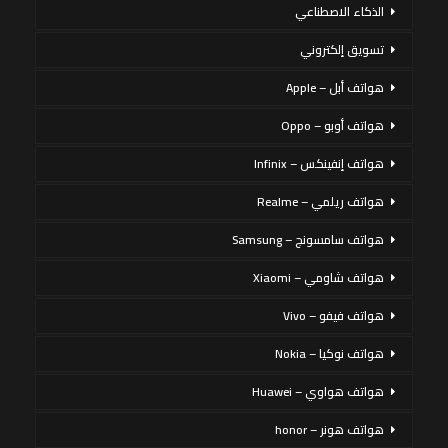
الذكاء الاصطناعي
تسويق إلكتروني
هواتف أبل – Apple
هواتف أوبو – Oppo
هواتف إنفينكس – Infinix
هواتف ريلمي – Realme
هواتف سامسونج – Samsung
هواتف شاومي – Xiaomi
هواتف فيفو – Vivo
هواتف نوكيا – Nokia
هواتف هواوي – Huawei
هواتف هونر – honor