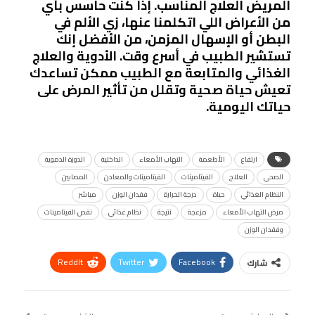
المريض العلاج المناسب. إذا كنت حاسس بأي
من الأعراض اللي اتكلمنا عنها، زي الألم في
البطن أو الإسهال المزمن، من الأفضل إنك
تستشير الطبيب في أسرع وقت. الأدوية والعلاج
الغذائي والمتابعة مع الطبيب ممكن تساعدك
تعيش حياة صحية وتقلل من تأثير المرض على
حياتك اليومية.
ارتفاع
الأطعمة
التهاب الأمعاء
الداخلية
الدورة الدموية
الصحي
العلاج
الفيتامينات
الفيتامينات والمعادن
المصابين
النظام الغذائي
حياة
درجة الحرارة
فقدان الوزن
مباشر
مرض التهاب الأمعاء
مزعجة
نتيجة
نظام غذائي
نقص الفيتامينات
وفقدان الوزن
ReddIt
Twitter
Facebook
شارك
Linkedin
Facebook Messenger
WhatsApp
Telegram
Tumblr