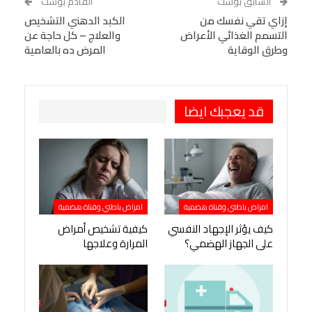
السابق بوست
القادم بوست
البريد الإلكتروني
إزاي تقي نفسك من
StumbleUpon
VK
الكبد الدهني التشخيص
التسمم الغذائي الأعراض
والعلاج – كل حاجة عن
Viber
BlackBerry
LINE
Digg
وطرق الوقاية
المرض ده بالعامية
طباعة
OK.ru
Pinterest
قد يعجبك ايضا
امراض باطني وقناة هضمية
امراض باطني وقناة هضمية
كيف يؤثر الإجهاد النفسي
كيفية تشخيص أمراض
على الجهاز الهضمي؟
المرارة وعلاجها