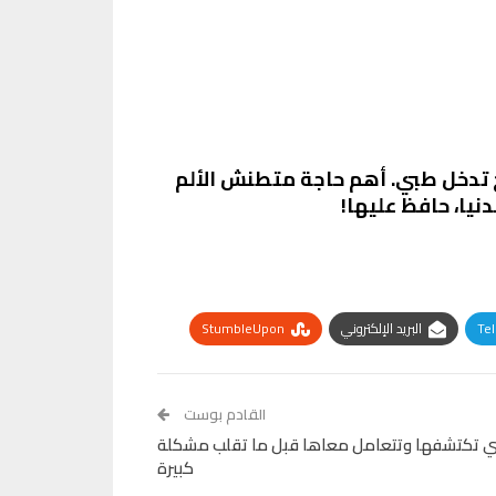
اج تدخل طبي. أهم حاجة متطنش الألم
يا، حافظ عليها!
Te
البريد الإلكتروني
StumbleUpon
القادم بوست
زاي تكتشفها وتتعامل معاها قبل ما تقلب مشكلة
كبيرة