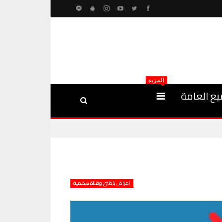
المزيد
يع العامة
امراض باطني وقناة هضمية