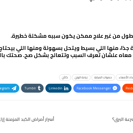
لي بيطول من غير علاج ممكن يكون سببه مشكلة خطيرة.
ة جدًا، منها اللي بسيط ويتحل بسهولة ومنها اللي بيحت
ة معاه علشان تعرف السبب وتتعالج بشكل صح. صحتك بالدن
اد الأمعاء
حصوات المرارة
زيادة الوزن
كائن
legram
Tumblr
Linkedin
Facebook Messenger
Redd
Pinterest
OK.ru
عة البرق؟
أسرار أمراض الكبد المزمنة إ