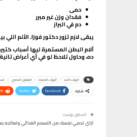
حمى
فقدان وزن غير مبرر
دم في البراز
يبقى لازم تزور دكتور فورًا. الألم ال
آلام البطن المستمرة ليها أسباب كتير
ده، وحاول تلاحظ لو في أي أعراض تاني
التهاب الكبد
التهاب المعدة
القولون العصبي
انسد
It
Twitter
Facebook
شارك
VK
Digg
طباعة
السابق بوست
ازاي تحمي نفسك من التسمم الغذائي وتعالجه بسر