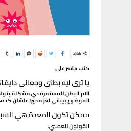
شارك
كتب :ياسر على
يا ترى ليه بطني وجعاني دايمًا؟
آلام البطن المستمرة دي مشكلة بتواج
الموضوع بيبقى لغز محير! علشان كده، خ
ممكن تكون المعدة هي السبب
القولون العصبي: