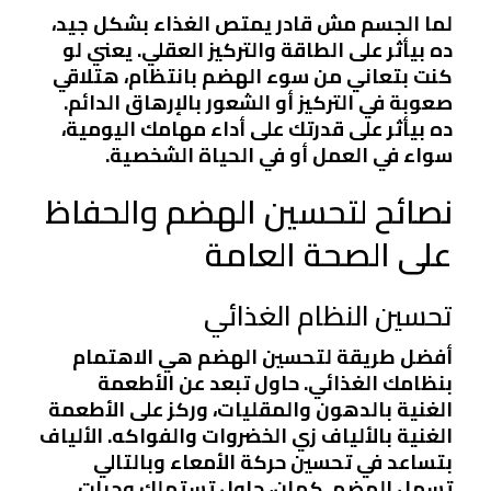
لما الجسم مش قادر يمتص الغذاء بشكل جيد،
ده بيأثر على الطاقة والتركيز العقلي. يعني لو
كنت بتعاني من سوء الهضم بانتظام، هتلاقي
صعوبة في التركيز أو الشعور بالإرهاق الدائم.
ده بيأثر على قدرتك على أداء مهامك اليومية،
سواء في العمل أو في الحياة الشخصية.
نصائح لتحسين الهضم والحفاظ
على الصحة العامة
تحسين النظام الغذائي
أفضل طريقة لتحسين الهضم هي الاهتمام
بنظامك الغذائي. حاول تبعد عن الأطعمة
الغنية بالدهون والمقليات، وركز على الأطعمة
الغنية بالألياف زي الخضروات والفواكه. الألياف
بتساعد في تحسين حركة الأمعاء وبالتالي
تسهل الهضم. كمان، حاول تستهلك وجبات