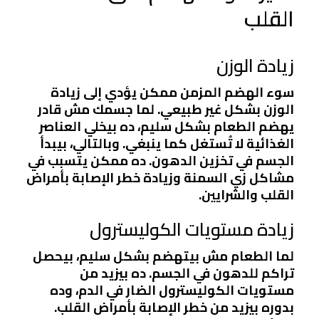
القلب
زيادة الوزن
سوء الهضم المزمن ممكن يؤدي إلى زيادة
الوزن بشكل غير طبيعي. لما جسمك مش قادر
يهضم الطعام بشكل سليم، ده بيخلي العناصر
الغذائية لا تُستغل كما ينبغي. وبالتالي، بيبدأ
الجسم في تخزين الدهون. ده ممكن يتسبب في
مشاكل زي السمنة وزيادة خطر الإصابة بأمراض
القلب والشرايين.
زيادة مستويات الكوليسترول
لما الطعام مش بيتهضم بشكل سليم، بيحصل
تراكم للدهون في الجسم. ده بيزيد من
مستويات الكوليسترول الضار في الدم، وده
بدوره بيزيد من خطر الإصابة بأمراض القلب.