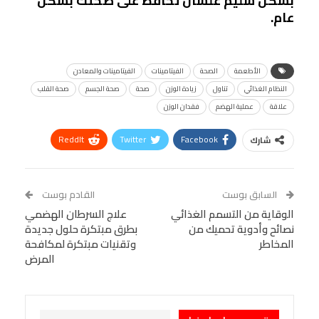
بشكل سليم علشان تحافظ على صحتك بشكل
عام.
الأطعمة
الصحة
الفيتامينات
الفيتامينات والمعادن
النظام الغذائي
تناول
زيادة الوزن
صحة
صحة الجسم
صحة القلب
علاقة
عملية الهضم
فقدان الوزن
ReddIt
Twitter
Facebook
شارك
Linkedin
Facebook Messenger
WhatsApp
Telegram
Tumblr
السابق بوست
القادم بوست
البريد الإلكتروني
الوقاية من التسمم الغذائي
StumbleUpon
VK
علاج السرطان الهضمي
نصائح وأدوية تحميك من
بطرق مبتكرة حلول جديدة
Viber
BlackBerry
LINE
Digg
المخاطر
وتقنيات مبتكرة لمكافحة
المرض
طباعة
OK.ru
Pinterest