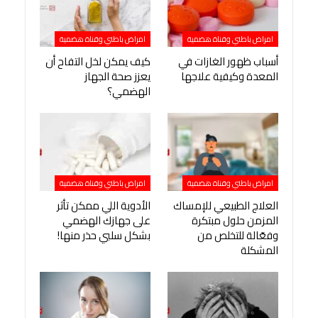
امراض باطني وقناة هضمية
امراض باطني وقناة هضمية
أسباب ظهور الغازات في
كيف يمكن لخل التفاح أن
المعدة وكيفية علاجها
يعزز صحة الجهاز
الهضمي؟
امراض باطني وقناة هضمية
امراض باطني وقناة هضمية
العلاج الطبيعي للإمساك
الأدوية اللي ممكن تأثر
المزمن حلول مبتكرة
على جهازك الهضمي
وفعّالة للتخلص من
بشكل سلبي حذر منها!
المشكلة