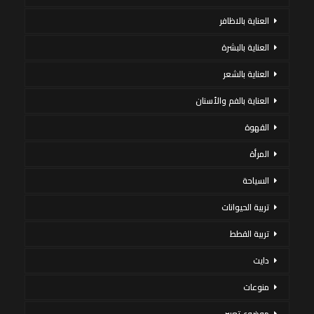
العناية بالاظافر
العناية بالبشرة
العناية بالشعر
العناية بالفم والأسنان
القهوة
المرأة
السياحة
تربية الحيوانات
تربية القطط
دايت
منوعات
موضوع تعبير