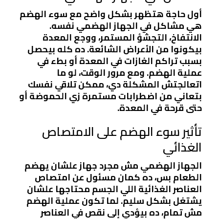
أول حاجة هتظهر بشكل واضح مع سوء الهضم
هي مشاكل في الجهاز الهضمي نفسه.
الانتفاخ، التجشؤ المستمر، ووجع المعدة
بيكونوا من الأعراض الشائعة. ده كله بيحصل
بسبب تراكم الغازات في المعدة أو بطء في
عملية الهضم. ومع مرور الوقت، لو ما
اتعالجتش المشكلة دي، ممكن تلاقي نفسك
بتعاني من اضطرابات مستمرة زي الحموضة أو
حتى قرحة في المعدة.
تأثير سوء الهضم على الامتصاص
الغذائي
الجهاز الهضمي مش مجرد جهاز علشان يهضم
الطعام بس، ده كمان مسئول عن امتصاص
العناصر الغذائية اللي الجسم محتاجها علشان
يشتغل بشكل سليم. لما تكون عملية الهضم
مش تمام، ده بيؤدي إلى نقص في العناصر