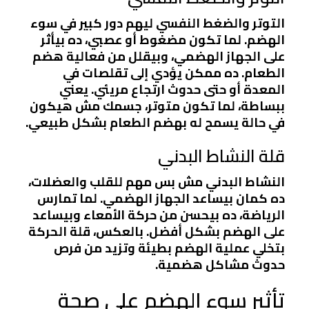
التوتر والضغط النفسي ليهم دور كبير في سوء
الهضم. لما تكون مضغوط أو عصبي، ده بيأثر
على الجهاز الهضمي، وبيقلل من فعالية هضم
الطعام. ده ممكن يؤدي إلى تقلصات في
المعدة أو حتى حدوث ارتجاع مريئي. يعني
ببساطة، لما تكون متوتر، جسمك مش هيكون
في حالة يسمح له بهضم الطعام بشكل طبيعي.
قلة النشاط البدني
النشاط البدني مش بس مهم للقلب والعضلات،
ده كمان بيساعد الجهاز الهضمي. لما تمارس
الرياضة، ده بيحسن من حركة الأمعاء وبيساعد
على الهضم بشكل أفضل. بالعكس، قلة الحركة
بتخلي عملية الهضم بطيئة وتزيد من فرص
حدوث مشاكل هضمية.
تأثير سوء الهضم على صحة