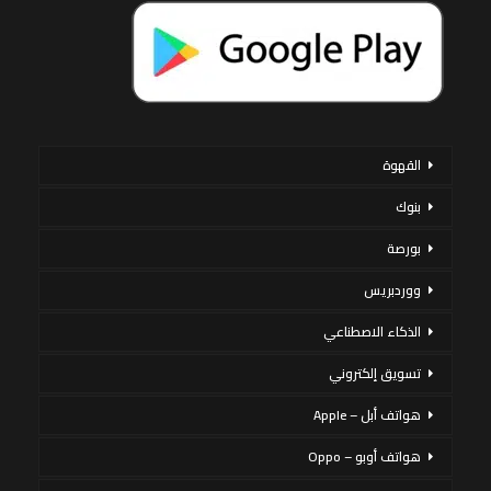
القهوة
بنوك
بورصة
ووردبريس
الذكاء الاصطناعي
تسويق إلكتروني
هواتف أبل – Apple
هواتف أوبو – Oppo