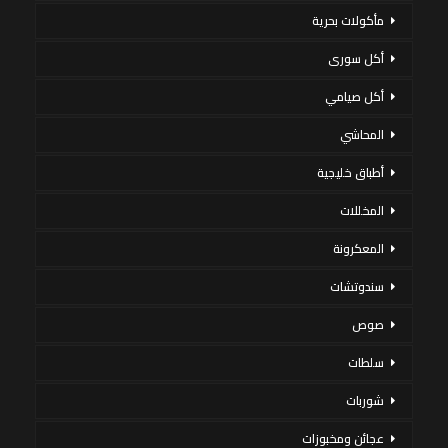
مأكولات بحرية
أكل سورى
أكل صيامي
المحاشي
أطباق خليجية
المخللات
المعكرونة
سندوتشات
صوص
سلطات
شوربات
عجائن ومخبوزات