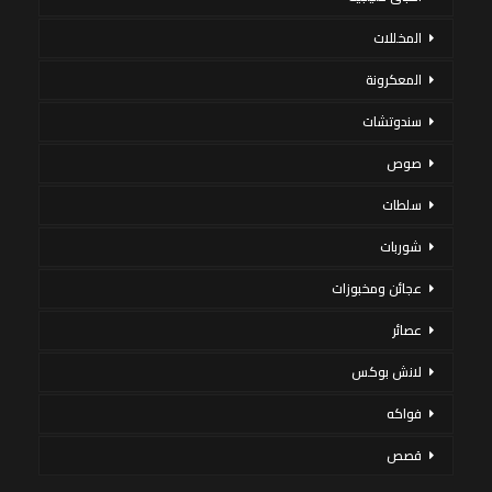
المخللات
المعكرونة
سندوتشات
صوص
سلطات
شوربات
عجائن ومخبوزات
عصائر
لانش بوكس
فواكه
قصص