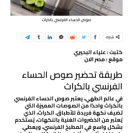
صوص الحساء الفرنسي بالكراث
شارك
كتبت : علياء البحيري
موقع : مصر الان
طريقة تحضير صوص الحساء
الفرنسي بالكراث
في عالم الطهي، يعتبر صوص الحساء الفرنسي
بالكراث واحدًا من الصوصات المميزة التي
تضيف نكهة فريدة للأطباق. الكراث، الذي
يُعتبر من الخضروات الغنية بالنكهات، يُستخدم
بشكل واسع في المطبخ الفرنسي، ويعطي