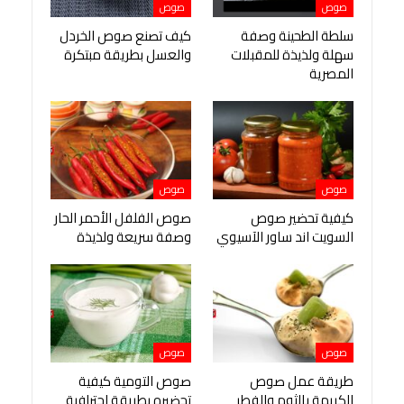
صوص
صوص
سلطة الطحينة وصفة
كيف تصنع صوص الخردل
سهلة ولذيذة للمقبلات
والعسل بطريقة مبتكرة
المصرية
صوص
صوص
كيفية تحضير صوص
صوص الفلفل الأحمر الحار
السويت اند ساور الآسيوي
وصفة سريعة ولذيذة
صوص
صوص
طريقة عمل صوص
صوص التومية كيفية
الكريمة بالثوم والفطر
تحضيره بطريقة احترافية