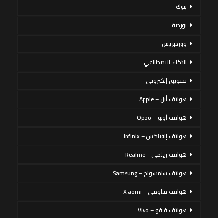
بنوك
بورصة
ووردبريس
الذكاء الاصطناعي
تسويق إلكتروني
هواتف أبل – Apple
هواتف أوبو – Oppo
هواتف إنفينكس – Infinix
هواتف ريلمي – Realme
هواتف سامسونج – Samsung
هواتف شاومي – Xiaomi
هواتف فيفو – Vivo