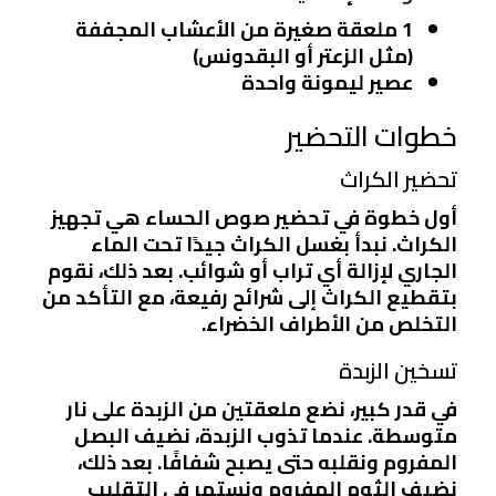
1 ملعقة صغيرة من الأعشاب المجففة
(مثل الزعتر أو البقدونس)
عصير ليمونة واحدة
خطوات التحضير
تحضير الكراث
أول خطوة في تحضير صوص الحساء هي تجهيز
الكراث. نبدأ بغسل الكراث جيدًا تحت الماء
الجاري لإزالة أي تراب أو شوائب. بعد ذلك، نقوم
بتقطيع الكراث إلى شرائح رفيعة، مع التأكد من
التخلص من الأطراف الخضراء.
تسخين الزبدة
في قدر كبير، نضع ملعقتين من الزبدة على نار
متوسطة. عندما تذوب الزبدة، نضيف البصل
المفروم ونقلبه حتى يصبح شفافًا. بعد ذلك،
نضيف الثوم المفروم ونستمر في التقليب