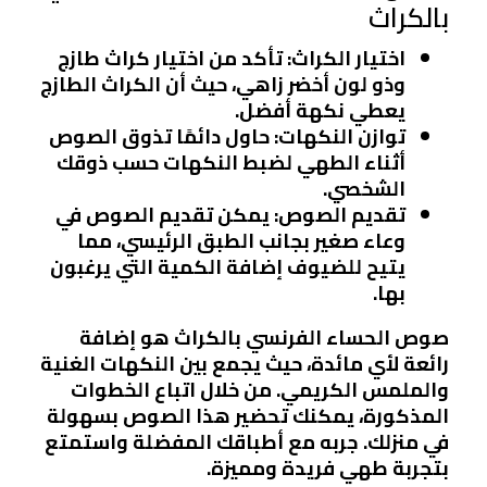
بالكراث
اختيار الكراث
: تأكد من اختيار كراث طازج
وذو لون أخضر زاهي، حيث أن الكراث الطازج
يعطي نكهة أفضل.
توازن النكهات
: حاول دائمًا تذوق الصوص
أثناء الطهي لضبط النكهات حسب ذوقك
الشخصي.
تقديم الصوص
: يمكن تقديم الصوص في
وعاء صغير بجانب الطبق الرئيسي، مما
يتيح للضيوف إضافة الكمية التي يرغبون
بها.
صوص الحساء الفرنسي بالكراث هو إضافة
رائعة لأي مائدة، حيث يجمع بين النكهات الغنية
والملمس الكريمي. من خلال اتباع الخطوات
المذكورة، يمكنك تحضير هذا الصوص بسهولة
في منزلك. جربه مع أطباقك المفضلة واستمتع
بتجربة طهي فريدة ومميزة.