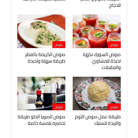
للدجاج
صوص
صوص
صوص السورك نكهة
صوص الكريمة بالفطر
لذيذة للمشاوي
طريقة سهلة ولذيذة
والمقبلات
صوص
صوص
طريقة عمل صوص الثوم
صوص الصويا الحلو طريقة
والزبدة للستيك
تحضيره بلمسة خاصة