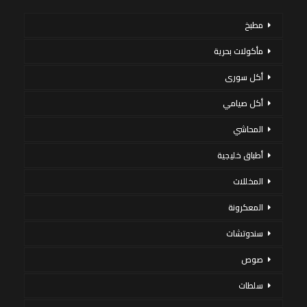
مطبخ
مأكولات بحرية
أكل سورى
أكل صيامي
المحاشي
أطباق خليجية
المخللات
المعكرونة
سندوتشات
صوص
سلطات