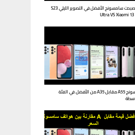
هل أصبحت سامسونج الأفضل في التصوير الليلي S23
Ultra VS Xiaomi 13
سامسونج A55 مقابل A35 من الأفضل في الفئة
وسطة