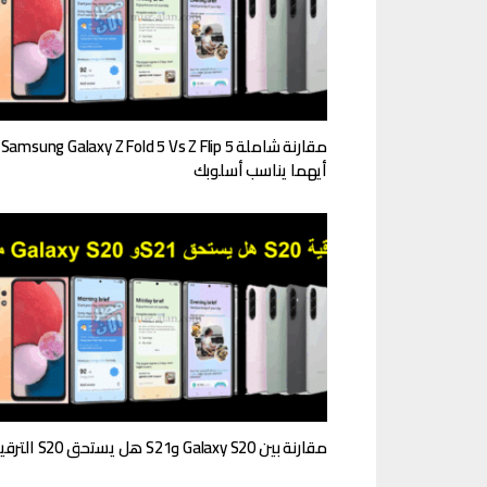
مقا
أيهما يناسب أسلوبك
مقارنة بين Galaxy S20 وS21 هل يستحق S20 الترقية