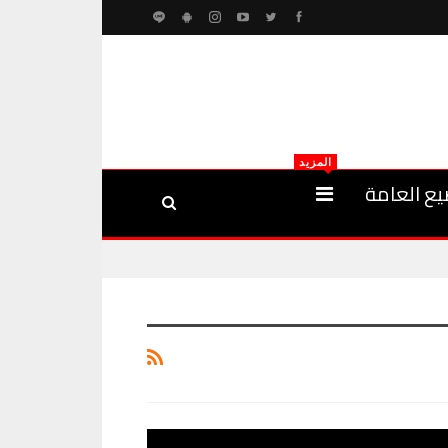
المزيد
يع العامة