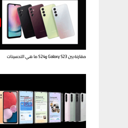
مقارنة بين Galaxy S23 وS24 ما هي التحسينات