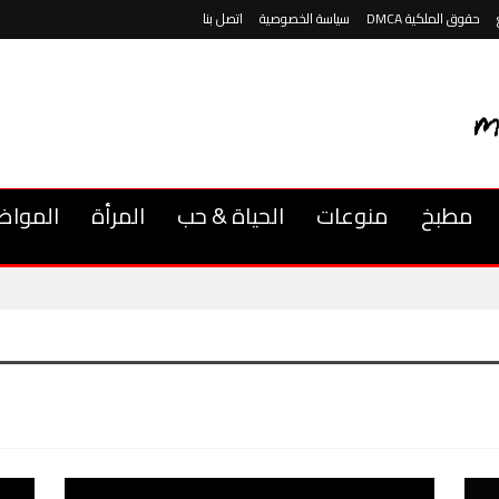
حقوق الملكية DMCA
سياسة الخصوصية
اتصل بنا
مطبخ
منوعات
الحياة & حب
المرأة
المواض