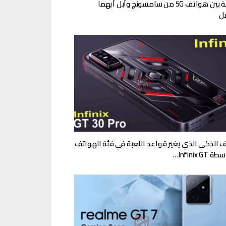
مقارنة بين هواتف 5G من سامسونج وآبل أيهما
ل
ف الذكي الذي يغير قواعد اللعبة في فئة الهواتف
Infinix G…