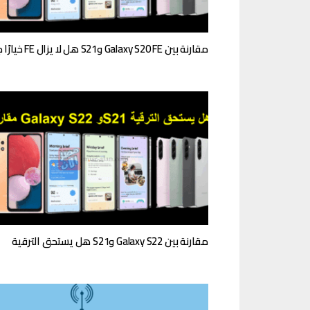
مقارنة بين Galaxy S20 FE وS21 هل لا يزال FE خيارًا جيدًا
مقارنة بين Galaxy S22 وS21 هل يستحق الترقية